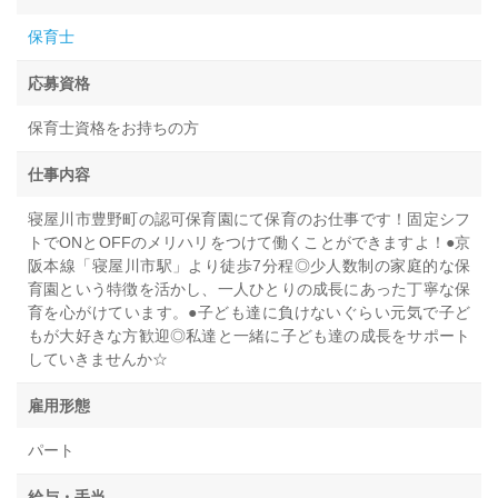
保育士
応募資格
保育士資格をお持ちの方
仕事内容
寝屋川市豊野町の認可保育園にて保育のお仕事です！固定シフ
トでONとOFFのメリハリをつけて働くことができますよ！●京
阪本線「寝屋川市駅」より徒歩7分程◎少人数制の家庭的な保
育園という特徴を活かし、一人ひとりの成長にあった丁寧な保
育を心がけています。●子ども達に負けないぐらい元気で子ど
もが大好きな方歓迎◎私達と一緒に子ども達の成長をサポート
していきませんか☆
雇用形態
パート
給与・手当