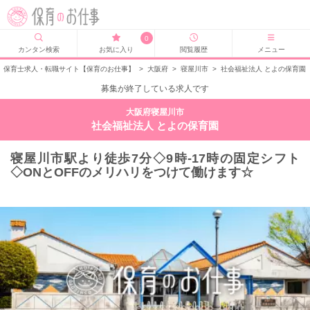
0
カンタン検索
お気に入り
閲覧履歴
メニュー
保育士求人・転職サイト【保育のお仕事】
>
大阪府
>
寝屋川市
>
社会福祉法人 とよの保育園
募集が終了している求人です
大阪府寝屋川市
社会福祉法人 とよの保育園
寝屋川市駅より徒歩7分◇9時‐17時の固定シフト
◇ONとOFFのメリハリをつけて働けます☆