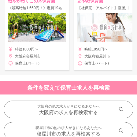
ねやがわくこの木保育園
あやめ保育園
《最高時給1,550円！》定員19名♪寝屋川市駅から徒歩4分◎土曜出勤できる方歓迎！
【社保完・アルバイト】寝屋川市/京阪「萱島駅」徒歩5分！フォロー体制バッチリの認可保育園！
時給1000円〜
時給1050円〜
大阪府寝屋川市
大阪府寝屋川市
保育士(パート)
保育士(パート)
条件を変えて保育士求人を再検索
大阪府の他の求人がきになるあなたへ
大阪府の求人を再検索する
寝屋川市の他の求人がきになるあなたへ
寝屋川市の求人を再検索する