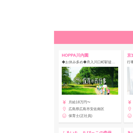
HOPPA川内園
◆お休み多め◆舟入川口町駅徒歩2分！アクセス便利☆/学習塾が母体の小規模認可保育園
月給18万円〜
広島県広島市安佐南区
保育士(正社員)
ふるいち ちびっこの森保育園
あ