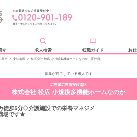
紹介
求人検索
転職ガイド
お仕
広島市
>
安佐南区
>
株式会社 松広 小規模多機能ホームなのか（正社員）
募集が終了している求人です
広島県広島市安佐南区
株式会社 松広 小規模多機能ホームなのか
カ徒歩5分◇介護施設での栄養マネジメ
職場です★