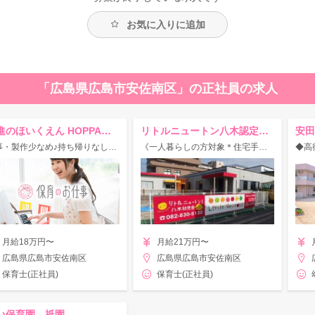
お気に入りに追加
「広島県広島市安佐南区」の正社員の求人
京進のほいくえん HOPPAともひがし
リトルニュートン八木認定こども園
安田
行事・製作少なめ♪持ち帰りなし◎完全週休2日でしっかり休めます！セキュリティ万全のキレイな施設
《一人暮らしの方対象＊住宅手当あり♪》チームワーク抜群＆働きやすい環境★
月給18万円〜
月給21万円〜
広島県広島市安佐南区
広島県広島市安佐南区
保育士(正社員)
保育士(正社員)
い保育園 祇園