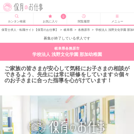
0
カンタン検索
お気に入り
閲覧履歴
メニュー
保育士求人・転職サイト【保育のお仕事】
>
岐阜県
>
各務原市
>
学校法人 浅野文化学園 那
募集が終了している求人です
岐阜県各務原市
学校法人 浅野文化学園 那加幼稚園
ご家族の皆さまが安心して気軽にお子さまの相談が
できるよう、先生には常に研修をしています☆個々
のお子さまに合った指導を心がけています！