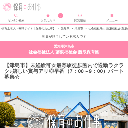
0
カンタン検索
お気に入り
閲覧履歴
メニュー
保育士求人・転職サイト【保育のお仕事】
>
愛知県
>
津島市
>
社会福祉法人 藤浪福祉会 藤
募集が終了している求人です
愛知県津島市
社会福祉法人 藤浪福祉会 藤浪保育園
【津島市】未経験可☆最寄駅徒歩圏内で通勤ラクラ
ク♪嬉しい賞与アリ◎早番（7：00～9：00）パート
募集☆