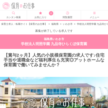
0
カンタン検索
お気に入り
閲覧履歴
メニュー
保育士求人・転職サイト【保育のお仕事】
>
福島県
>
いわき市
>
学校法人明照学園 九品寺ひ
募集が終了している求人です
福島県いわき市
学校法人明照学園 九品寺ひらくぼ保育園
【賞与2ヶ月】人気の小規模保育園の求人です♪住宅
手当や退職金など福利厚生も充実◎アットホームな
保育園で働いてみませんか？