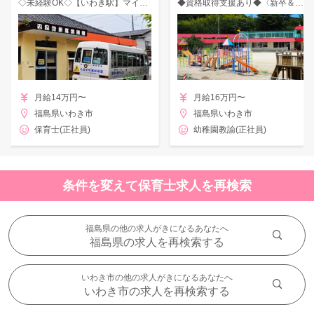
◇未経験OK◇【いわき駅】マイカー通勤可能☆園児180名の幼稚園のお仕事♪
◆資格取得支援あり◆〈新卒＆未経験OK♪〉お子さまを預けながらの就業も可能です★
月給14万円〜
月給16万円〜
福島県いわき市
福島県いわき市
保育士(正社員)
幼稚園教諭(正社員)
条件を変えて保育士求人を再検索
福島県の他の求人がきになるあなたへ
福島県の求人を再検索する
いわき市の他の求人がきになるあなたへ
いわき市の求人を再検索する