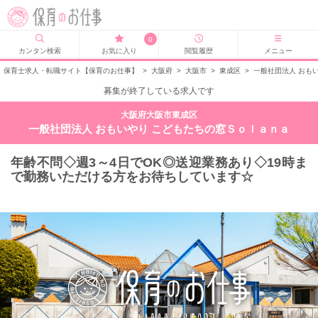
0
カンタン検索
お気に入り
閲覧履歴
メニュー
保育士求人・転職サイト【保育のお仕事】
>
大阪府
>
大阪市
>
東成区
>
一般社団法人 おも
募集が終了している求人です
大阪府大阪市東成区
一般社団法人 おもいやり こどもたちの窓Ｓｏｌａｎａ
年齢不問◇週3～4日でOK◎送迎業務あり◇19時ま
で勤務いただける方をお待ちしています☆