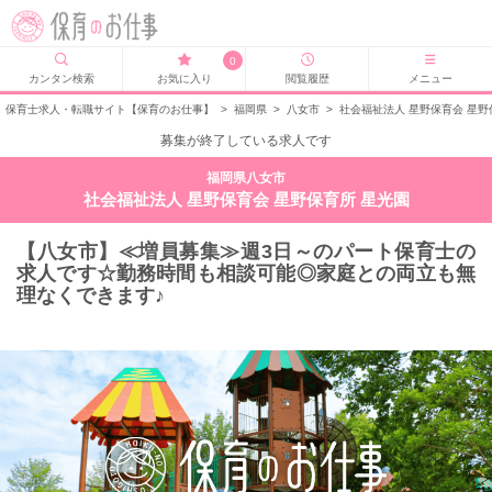
0
カンタン検索
お気に入り
閲覧履歴
メニュー
保育士求人・転職サイト【保育のお仕事】
>
福岡県
>
八女市
>
社会福祉法人 星野保育会 星野
募集が終了している求人です
福岡県八女市
社会福祉法人 星野保育会 星野保育所 星光園
【八女市】≪増員募集≫週3日～のパート保育士の
求人です☆勤務時間も相談可能◎家庭との両立も無
理なくできます♪