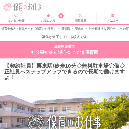
0
カンタン検索
お気に入り
閲覧履歴
メニュー
保育士求人・転職サイト【保育のお仕事】
>
滋賀県
>
栗東市
>
社会福祉法人 湖心会 こだま
募集が終了している求人です
滋賀県栗東市
社会福祉法人 湖心会 こだま保育園
【契約社員】栗東駅/徒歩10分◇無料駐車場完備◇
正社員へステップアップできるので長期で働けます
よ！