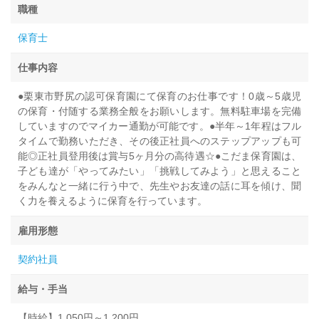
職種
保育士
仕事内容
●栗東市野尻の認可保育園にて保育のお仕事です！0歳～5歳児
の保育・付随する業務全般をお願いします。無料駐車場を完備
していますのでマイカー通勤が可能です。●半年～1年程はフル
タイムで勤務いただき、その後正社員へのステップアップも可
能◎正社員登用後は賞与5ヶ月分の高待遇☆●こだま保育園は、
子ども達が「やってみたい」「挑戦してみよう」と思えること
をみんなと一緒に行う中で、先生やお友達の話に耳を傾け、聞
く力を養えるように保育を行っています。
雇用形態
契約社員
給与・手当
【時給】1,050円～1,200円