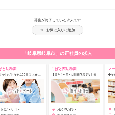
募集が終了している求人です
お気に入りに追加
「岐阜県岐阜市」の正社員の求人
ばと幼稚園
こばと西幼稚園
マー
★賞与4ヶ月×年休120日以上★人間関係良好！マイカー通勤OK・駐車場無料♪春・夏・冬休みあり◎
【賞与4ヶ月×人間関係良好♪】春・夏・冬休みあり◎働き方改革を積極的に進めています！
月給19万円〜
月給19万円〜