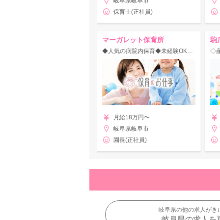
岐阜県岐阜市
保育士(正社員)
マーガレット保育所
駒
◆人気の病院内保育◆未経験OK！福利厚生充実◎
月給18万円〜
岐阜県岐阜市
園長(正社員)
岐阜県の他の求人がき
岐阜県の求人を