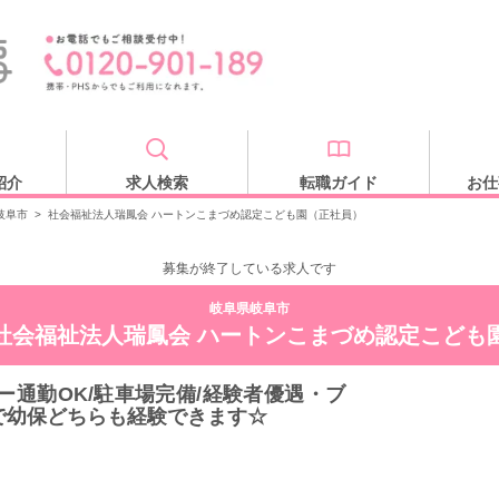
紹介
求人検索
転職ガイド
お仕
岐阜市
>
社会福祉法人瑞鳳会 ハートンこまづめ認定こども園（正社員）
募集が終了している求人です
岐阜県岐阜市
社会福祉法人瑞鳳会 ハートンこまづめ認定こども
ー通勤OK/駐車場完備/経験者優遇・ブ
で幼保どちらも経験できます☆