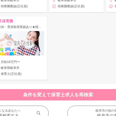
岐阜県岐阜市
岐阜県岐阜市
幼稚園教諭(正社員)
幼稚園教諭(正社員)
爪保育園
◇産休・育休取得実績あり★残業ほぼなし♪住宅手当あり◎0～5歳児！みんなで育ちあえる保育園♪
月給18万円〜
岐阜県岐阜市
保育士(正社員)
条件を変えて保育士求人を再検索
になるあなたへ
岐阜市の他の
再検索する
岐阜市の