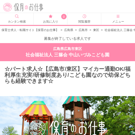
0
カンタン検索
お気に入り
閲覧履歴
メニュー
保育士求人・転職サイト【保育のお仕事】
>
広島県
>
広島市
>
東区
>
社会福祉法人 三篠会
募集が終了している求人です
広島県広島市東区
社会福祉法人 三篠会 中山いづみこども園
☆パート求人☆【広島市/東区】マイカー通勤OK/福
利厚生充実/研修制度あり/こども園なので幼保どち
らも経験できます☆