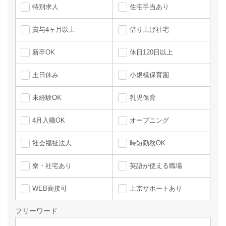
特別求人
住宅手当あり
賞与4ヶ月以上
借り上げ社宅
新卒OK
休日120日以上
土日休み
小規模保育園
未経験OK
乳児保育
4月入職OK
オープニング
社会福祉法人
時短勤務OK
寮・社宅あり
英語が使える職場
WEB面接可
上京サポートあり
フリーワード