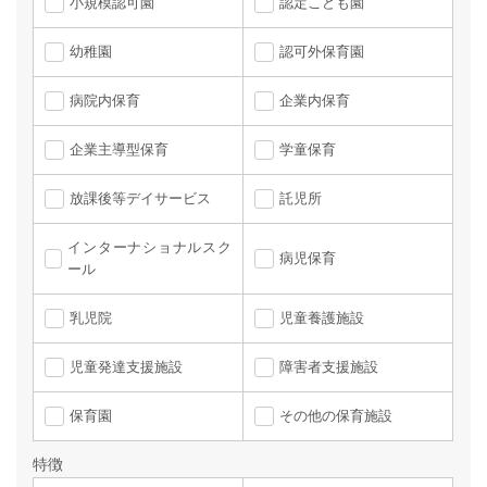
小規模認可園
認定こども園
幼稚園
認可外保育園
病院内保育
企業内保育
企業主導型保育
学童保育
放課後等デイサービス
託児所
インターナショナルスク
病児保育
ール
乳児院
児童養護施設
児童発達支援施設
障害者支援施設
保育園
その他の保育施設
特徴