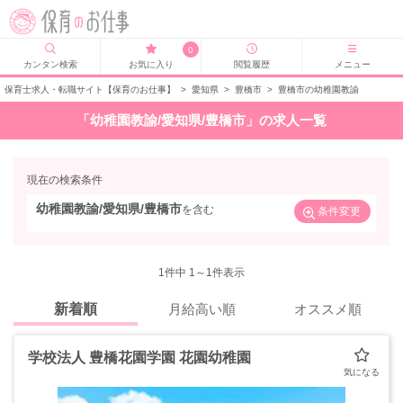
0
カンタン検索
お気に入り
閲覧履歴
メニュー
保育士求人・転職サイト【保育のお仕事】
>
愛知県
>
豊橋市
>
豊橋市の幼稚園教諭
「幼稚園教諭/愛知県/豊橋市」の求人一覧
現在の検索条件
幼稚園教諭/愛知県/豊橋市
を含む
条件変更
1
件中 1～1件表示
新着順
月給高い順
オススメ順
学校法人 豊橋花園学園 花園幼稚園