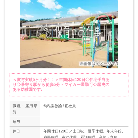
＜賞与実績5ヶ月分！！＞年間休日120日◇住宅手当あ
り◇最寄り駅から徒歩5分・マイカー通勤可◇歴史の
ある幼稚園です♪
職種・雇用形
幼稚園教諭 / 正社員
態
給与
休日
年間休日120日／土日祝、夏季休暇、年末年始、
慶弔休暇、有給休暇、看護休暇、産休・育休