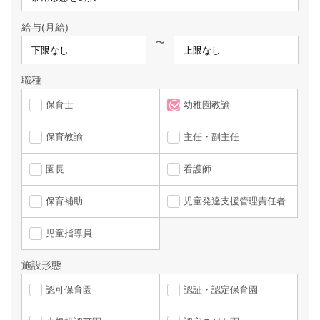
給与(月給)
〜
職種
保育士
幼稚園教諭
保育教諭
主任・副主任
園長
看護師
保育補助
児童発達支援管理責任者
児童指導員
施設形態
認可保育園
認証・認定保育園