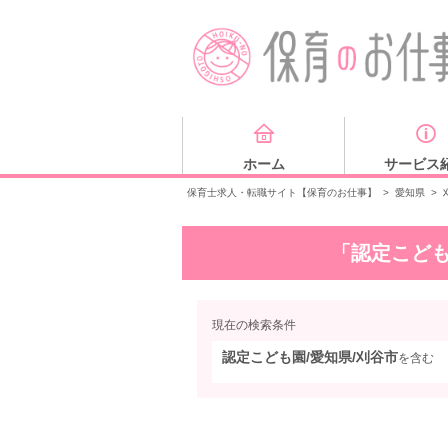
ホーム
サービス
保育士求人・転職サイト【保育のお仕事】
>
愛知県
>
「認定こども
現在の検索条件
認定こども園/愛知県/刈谷市
を含む