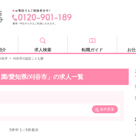
紹介
求人検索
転職ガイド
お仕
刈谷市
>
刈谷市の認定こども園
園/愛知県/刈谷市」の求人一覧
条件変更
5
件中 1～5件表示