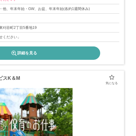
・他、年末年始・GW、お盆、年末年始(各約1週間休み)
東刈谷町2丁目5番地19
せください」
詳細を見る
ビスK＆M