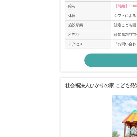
給与
【時給】11
休日
シフトによる
施設形態
認定こども園
所在地
愛知県刈谷市
アクセス
「お問い合わ
社会福法人ひかりの家 こども発