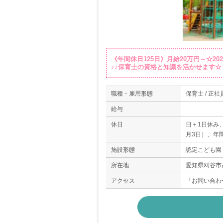
《年間休日125日》月給20万円～☆2
♪♪保育士の資格と知識を活かせます☆
職種・雇用形態
保育士 / 正社
給与
休日
日＋1日休み、
月3日）、年間
施設形態
認定こども園
所在地
愛知県刈谷市
アクセス
「お問い合わ