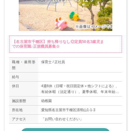
【名古屋市千種区】持ち帰りなし◎定員50名3歳児ま
での保育園♪正規職員募集☆
職種・雇用形
保育士 / 正社員
態
給与
休日
4週6休（日曜・祝日固定休＋他シフトによる）、
有給休暇（法定通り）、夏季休暇、年末年始休
暇、慶弔休暇、生理休暇 等
施設形態
幼稚園
所在地
愛知県名古屋市千種区清明山1-1-3
アクセス
「お問い合わせください」