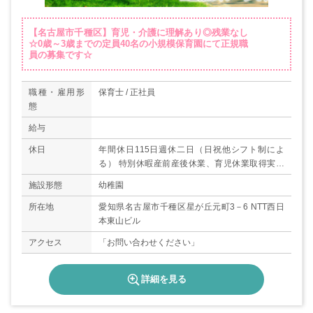
【名古屋市千種区】育児・介護に理解あり◎残業なし
☆0歳～3歳までの定員40名の小規模保育園にて正規職
員の募集です☆
職種・雇用形
保育士 / 正社員
態
給与
休日
年間休日115日週休二日（日祝他シフト制によ
る） 特別休暇産前産後休業、育児休業取得実績
あり＊有給休暇は100％取得奨励しています＊
施設形態
幼稚園
所在地
愛知県名古屋市千種区星が丘元町3－6 NTT西日
本東山ビル
アクセス
「お問い合わせください」
詳細を見る