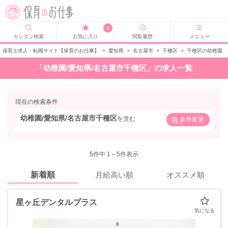
0
カンタン検索
お気に入り
閲覧履歴
メニュー
保育士求人・転職サイト【保育のお仕事】
>
愛知県
>
名古屋市
>
千種区
>
千種区の幼稚園
「幼稚園/愛知県/名古屋市千種区」の求人一覧
現在の検索条件
幼稚園/愛知県/名古屋市千種区
を含む
条件変更
5
件中 1～5件表示
新着順
月給高い順
オススメ順
星ヶ丘デンタルプラス