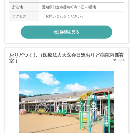
所在地
愛知県日進市藤島町寺下乙29番地
アクセス
「お問い合わせください」
詳細を見る
おりどつくし（医療法人大医会日進おりど病院内保育
室 ）