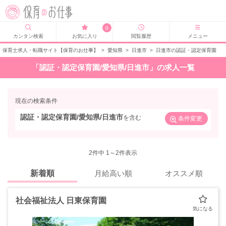
0
カンタン検索
お気に入り
閲覧履歴
メニュー
保育士求人・転職サイト【保育のお仕事】
>
愛知県
>
日進市
>
日進市の認証・認定保育園
「認証・認定保育園/愛知県/日進市」の求人一覧
現在の検索条件
認証・認定保育園/愛知県/日進市
を含む
条件変更
2
件中 1～2件表示
新着順
月給高い順
オススメ順
社会福祉法人 日東保育園