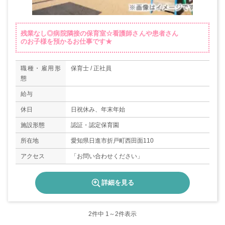
残業なし◎病院隣接の保育室☆看護師さんや患者さん
のお子様を預かるお仕事です★
職種・雇用形
保育士 / 正社員
態
給与
休日
日祝休み、年末年始
施設形態
認証・認定保育園
所在地
愛知県日進市折戸町西田面110
アクセス
「お問い合わせください」
詳細を見る
2
件中 1～2件表示