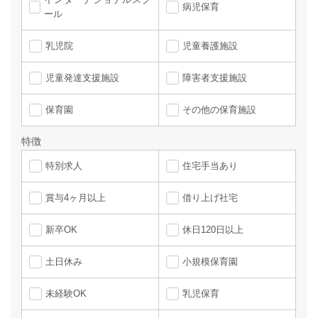
病児保育
ール
乳児院
児童養護施設
児童発達支援施設
障害者支援施設
保育園
その他の保育施設
特徴
特別求人
住宅手当あり
賞与4ヶ月以上
借り上げ社宅
新卒OK
休日120日以上
土日休み
小規模保育園
未経験OK
乳児保育