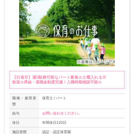
【日進市】週5勤務可能なパート募集☆土曜入れる方
歓迎☆昇給・退職金制度完備！入職時期相談可能☆
職種・雇用形
保育士 / パート
態
給与
お問い合わせください。
休日
年間休日120日
施設形態
認証・認定保育園