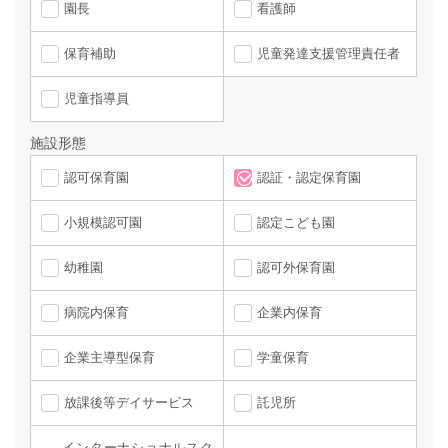
園長
看護師
保育補助
児童発達支援管理責任者
児童指導員
施設形態
認可保育園
認証・認定保育園
小規模認可園
認定こども園
幼稚園
認可外保育園
病院内保育
企業内保育
企業主導型保育
学童保育
放課後等デイサービス
託児所
インターナショナルスク