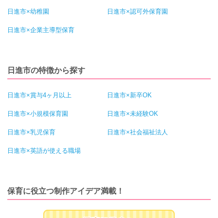
日進市×幼稚園
日進市×認可外保育園
日進市×企業主導型保育
日進市の特徴から探す
日進市×賞与4ヶ月以上
日進市×新卒OK
日進市×小規模保育園
日進市×未経験OK
日進市×乳児保育
日進市×社会福祉法人
日進市×英語が使える職場
保育に役立つ制作アイデア満載！