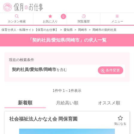
0
カンタン検索
お気に入り
閲覧履歴
メニュー
保育士求人・転職サイト【保育のお仕事】
>
愛知県
>
岡崎市
>
岡崎市の契約社員
「契約社員/愛知県/岡崎市」の求人一覧
現在の検索条件
契約社員/愛知県/岡崎市
を含む
条件変更
1
件中 1～1件表示
新着順
月給高い順
オススメ順
社会福祉法人かなえ会 岡保育園