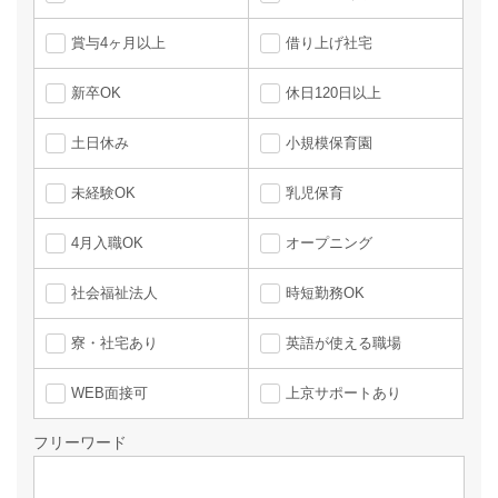
賞与4ヶ月以上
借り上げ社宅
新卒OK
休日120日以上
土日休み
小規模保育園
未経験OK
乳児保育
4月入職OK
オープニング
社会福祉法人
時短勤務OK
寮・社宅あり
英語が使える職場
WEB面接可
上京サポートあり
フリーワード