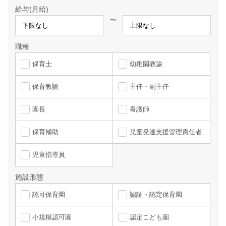
給与(月給)
〜
職種
保育士
幼稚園教諭
保育教諭
主任・副主任
園長
看護師
保育補助
児童発達支援管理責任者
児童指導員
施設形態
認可保育園
認証・認定保育園
小規模認可園
認定こども園