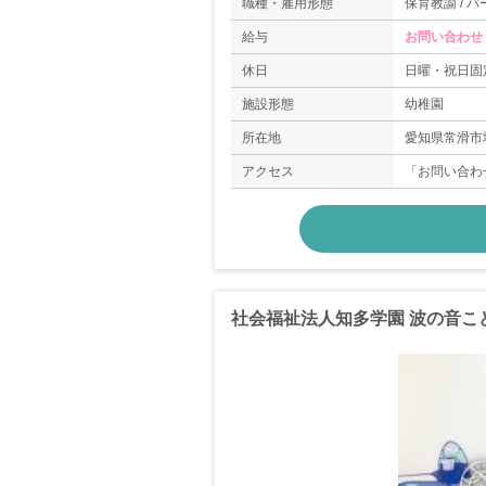
職種・雇用形態
保育教諭 / パ
給与
お問い合わせ
休日
日曜・祝日固
施設形態
幼稚園
所在地
愛知県常滑市塩
アクセス
「お問い合わ
社会福祉法人知多学園 波の音こ