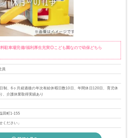
/無料駐車場完備/福利厚生充実◎こども園なので幼保どちら
社員
日制、6ヶ月経過後の年次有給休暇日数10日、年間休日120日、育児休
り、介護休業取得実績あり
田町1-155
せください」