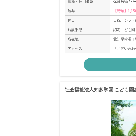
職種・雇用形態
保育教諭 / パ
給与
【時給】1,15
休日
日祝、シフト
施設形態
認定こども園
所在地
愛知県常滑市塩
アクセス
「お問い合わ
社会福祉法人知多学園 こども園