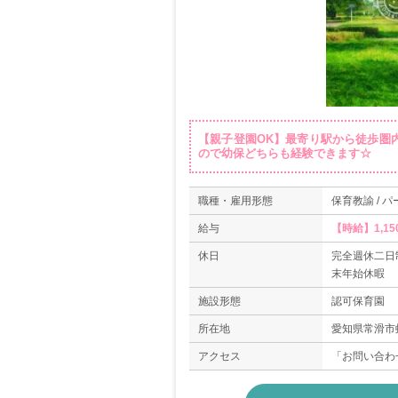
【親子登園OK】最寄り駅から徒歩圏
ので幼保どちらも経験できます☆
職種・雇用形態
保育教諭 / パ
給与
【時給】1,15
休日
完全週休二日
末年始休暇
施設形態
認可保育園
所在地
愛知県常滑市虹
アクセス
「お問い合わ