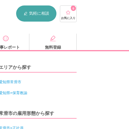
0
気軽に相談
お気に入り
事レポート
無料登録
エリアから探す
愛知県常滑市
愛知県×保育教諭
常滑市の雇用形態から探す
常滑市×正社員