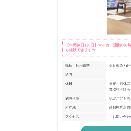
【年間休日120日】マイカー通勤OK
も経験できます☆
職種・雇用形態
保育教諭 / 正
給与
休日
日祝、週休二
業取得実績あ
施設形態
認定こども園
所在地
愛知県常滑市塩
アクセス
「お問い合わ