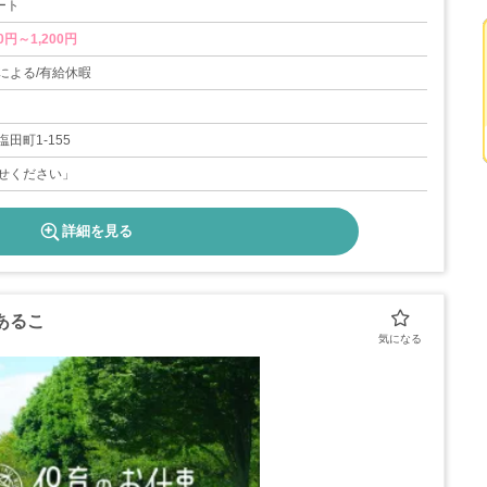
ート
0円～1,200円
による/有給休暇
田町1-155
せください」
詳細を見る
あるこ