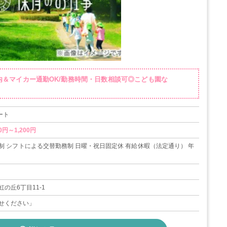
内＆マイカー通勤OK/勤務時間・日数相談可◎こども園な
ート
0円～1,200円
制 シフトによる交替勤務制 日曜・祝日固定休 有給休暇（法定通り） 年
の丘6丁目11-1
せください」