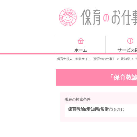
ホーム
サービス
保育士求人・転職サイト【保育のお仕事】
>
愛知県
>
「保育教諭
現在の検索条件
保育教諭/愛知県/常滑市
を含む