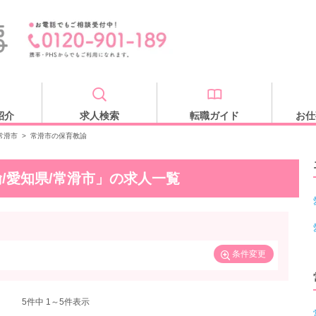
紹介
求人検索
転職ガイド
お仕
常滑市
>
常滑市の保育教諭
/愛知県/常滑市」の求人一覧
条件変更
5
件中 1～5件表示