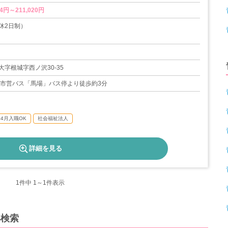
4円～211,020円
休2日制）
取得実績あり）
13日
字根城字西ノ沢30-35
戸市営バス「馬場」バス停より徒歩約3分
4月入職OK
社会福祉法人
詳細を見る
1
件中 1～1件表示
再検索