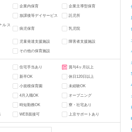
企業内保育
企業主導型保育
放課後等デイサービス
託児所
ナルス
病児保育
乳児院
児童発達支援施設
障害者支援施設
その他の保育施設
住宅手当あり
賞与4ヶ月以上
新卒OK
休日120日以上
小規模保育園
未経験OK
4月入職OK
オープニング
時短勤務OK
寮・社宅あり
場
WEB面接可
上京サポートあり