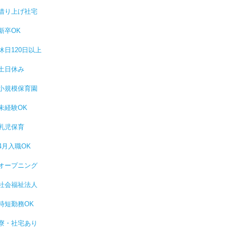
借り上げ社宅
新卒OK
休日120日以上
土日休み
小規模保育園
未経験OK
乳児保育
4月入職OK
オープニング
社会福祉法人
時短勤務OK
寮・社宅あり