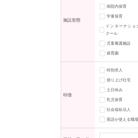
病院内保育
学童保育
施設形態
インターナショ
クール
児童養護施設
保育園
特別求人
借り上げ社宅
土日休み
特徴
乳児保育
社会福祉法人
英語が使える職