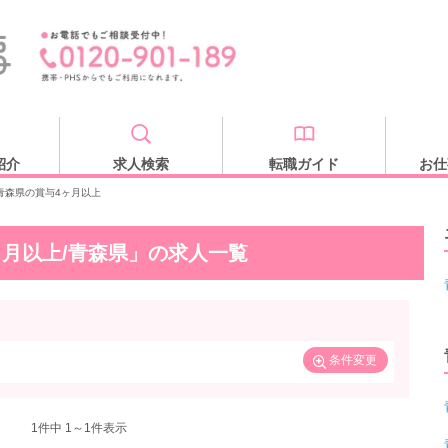
紹介
求人検索
転職ガイド
お仕
青森県の賞与4ヶ月以上
ヶ月以上/青森県」の求人一覧
条件変更
1
件中 1～1件表示