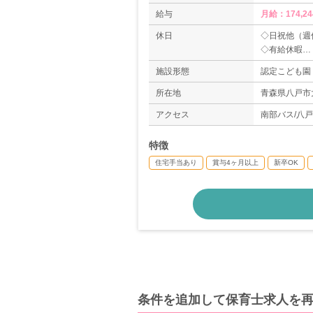
給与
月給：174,24
休日
◇日祝他（週
◇有給休暇
◇育児休暇（
施設形態
認定こども園
＊年間休日数1
所在地
青森県八戸市大
アクセス
南部バス/八
特徴
住宅手当あり
賞与4ヶ月以上
新卒OK
条件を追加して保育士求人を