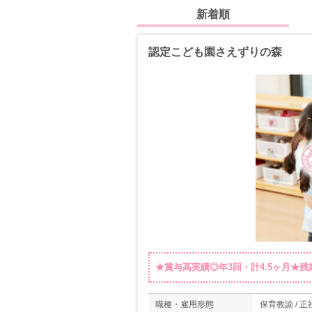
新着順
認定こども園さえずりの森
★賞与高実績◎年3回・計4.5ヶ月★
職種・雇用形態
保育教諭 / 正