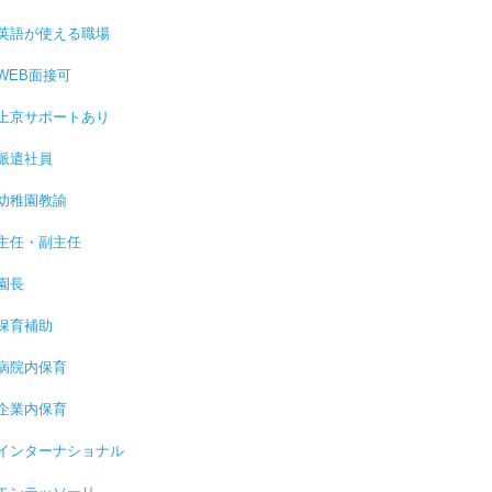
英語が使える職場
WEB面接可
上京サポートあり
派遣社員
幼稚園教諭
主任・副主任
園長
保育補助
病院内保育
企業内保育
インターナショナル