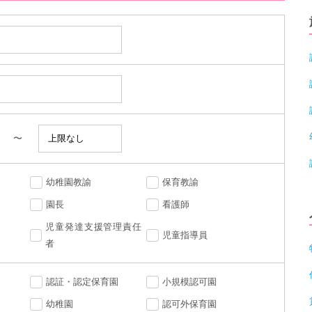
〜
幼稚園教諭
保育教諭
園長
看護師
児童発達支援管理責任
児童指導員
者
認証・認定保育園
小規模認可園
幼稚園
認可外保育園