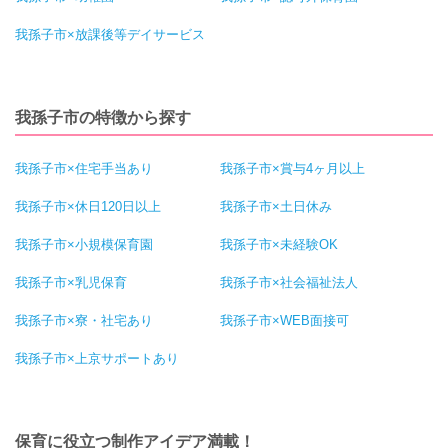
我孫子市×放課後等デイサービス
我孫子市の特徴から探す
我孫子市×住宅手当あり
我孫子市×賞与4ヶ月以上
我孫子市×休日120日以上
我孫子市×土日休み
我孫子市×小規模保育園
我孫子市×未経験OK
我孫子市×乳児保育
我孫子市×社会福祉法人
我孫子市×寮・社宅あり
我孫子市×WEB面接可
我孫子市×上京サポートあり
保育に役立つ制作アイデア満載！