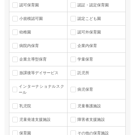
認可保育園
認証・認定保育園
小規模認可園
認定こども園
幼稚園
認可外保育園
病院内保育
企業内保育
企業主導型保育
学童保育
放課後等デイサービス
託児所
インターナショナルスク
病児保育
ール
乳児院
児童養護施設
児童発達支援施設
障害者支援施設
保育園
その他の保育施設