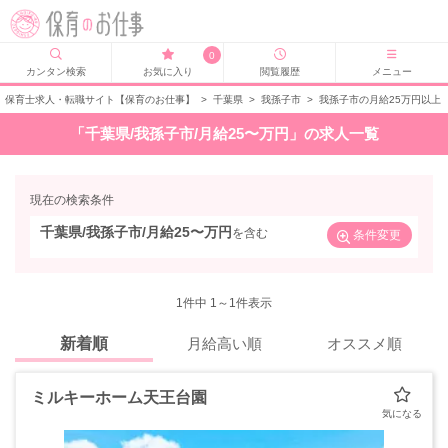
0
カンタン検索
お気に入り
閲覧履歴
メニュー
保育士求人・転職サイト【保育のお仕事】
>
千葉県
>
我孫子市
>
我孫子市の月給25万円以上
「千葉県/我孫子市/月給25〜万円」の求人一覧
現在の検索条件
千葉県/我孫子市/月給25〜万円
を含む
条件変更
1
件中 1～1件表示
新着順
月給高い順
オススメ順
ミルキーホーム天王台園