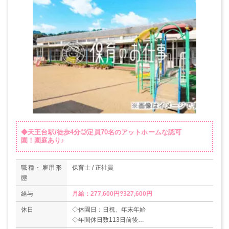
◆天王台駅/徒歩4分◎定員70名のアットホームな認可
園！園庭あり♪
職種・雇用形
保育士 / 正社員
態
給与
月給：277,600円?327,600円
休日
◇休園日：日祝、年末年始
◇年間休日数113日前後