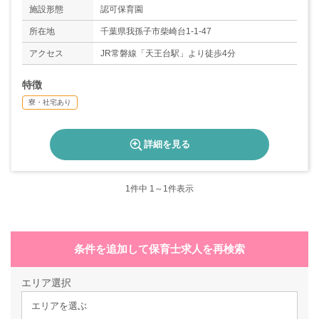
◇有給休暇（6ヶ月経過後10日付与）
施設形態
認可保育園
所在地
千葉県我孫子市柴崎台1-1-47
アクセス
JR常磐線「天王台駅」より徒歩4分
特徴
寮・社宅あり
詳細を見る
1
件中 1～1件表示
条件を追加して保育士求人を再検索
エリア選択
エリアを選ぶ