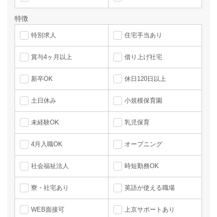
特徴
特別求人
住宅手当あり
賞与4ヶ月以上
借り上げ社宅
新卒OK
休日120日以上
土日休み
小規模保育園
未経験OK
乳児保育
4月入職OK
オープニング
社会福祉法人
時短勤務OK
寮・社宅あり
英語が使える職場
WEB面接可
上京サポートあり