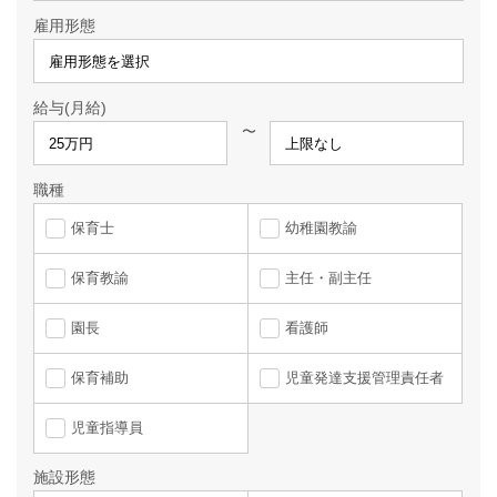
雇用形態
給与(月給)
〜
職種
保育士
幼稚園教諭
保育教諭
主任・副主任
園長
看護師
保育補助
児童発達支援管理責任者
児童指導員
施設形態