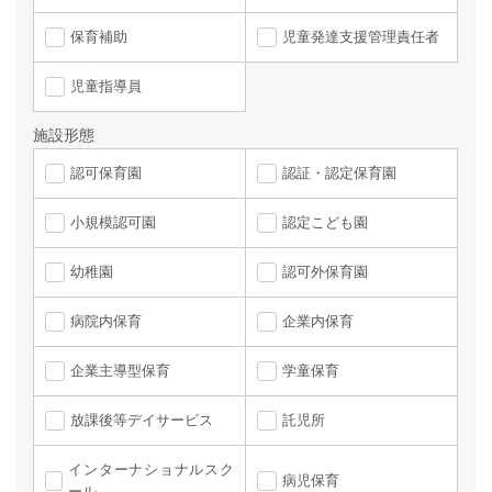
保育補助
児童発達支援管理責任者
児童指導員
施設形態
認可保育園
認証・認定保育園
小規模認可園
認定こども園
幼稚園
認可外保育園
病院内保育
企業内保育
企業主導型保育
学童保育
放課後等デイサービス
託児所
インターナショナルスク
病児保育
ール