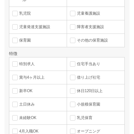
乳児院
児童養護施設
児童発達支援施設
障害者支援施設
保育園
その他の保育施設
特徴
特別求人
住宅手当あり
賞与4ヶ月以上
借り上げ社宅
新卒OK
休日120日以上
土日休み
小規模保育園
未経験OK
乳児保育
4月入職OK
オープニング