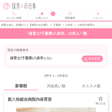
0
カンタン検索
お気に入り
閲覧履歴
メニュー
保育士求人・転職サイト【保育のお仕事】
>
千葉県
>
八街市
>
八街市の保育士
「保育士/千葉県/八街市」の求人一覧
現在の検索条件
保育士/千葉県/八街市
を含む
条件変更
2
件中 1～2件表示
新着順
月給高い順
オススメ順
新八街総合病院内保育室