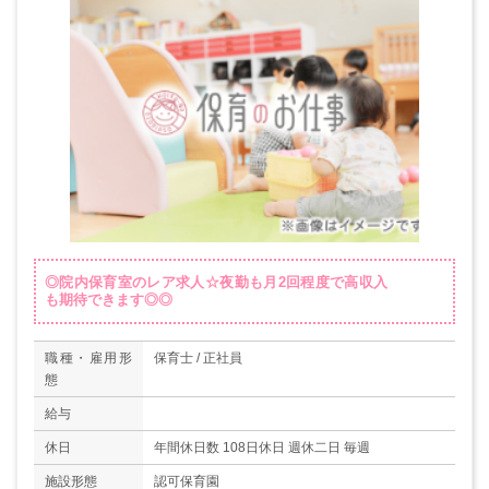
◎院内保育室のレア求人☆夜勤も月2回程度で高収入
も期待できます◎◎
職種・雇用形
保育士 / 正社員
態
給与
休日
年間休日数 108日休日 週休二日 毎週
施設形態
認可保育園