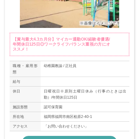
【賞与最大4.3カ月分】マイカー通勤OK/経験者優遇/
年間休日125日◎ワークライフバランス重視の方にオ
ススメ！
職種・雇用形
幼稚園教諭 / 正社員
態
給与
休日
日曜祝日※原則土曜日休み（行事のときは出
勤）/年間休日125日
施設形態
認可保育園
所在地
福岡県福岡市南区桧原2-40-1
アクセス
「お問い合わせください」