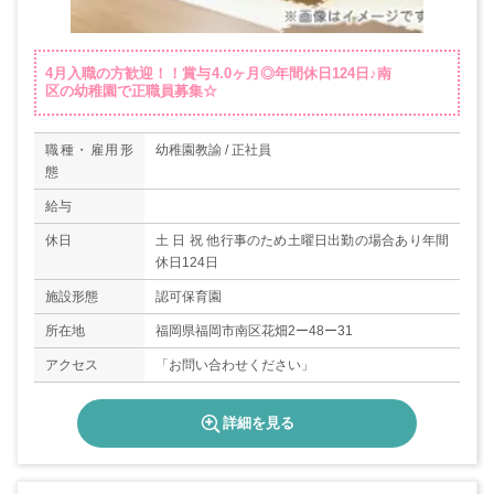
4月入職の方歓迎！！賞与4.0ヶ月◎年間休日124日♪南
区の幼稚園で正職員募集☆
職種・雇用形
幼稚園教諭 / 正社員
態
給与
休日
土 日 祝 他行事のため土曜日出勤の場合あり年間
休日124日
施設形態
認可保育園
所在地
福岡県福岡市南区花畑2ー48ー31
アクセス
「お問い合わせください」
詳細を見る