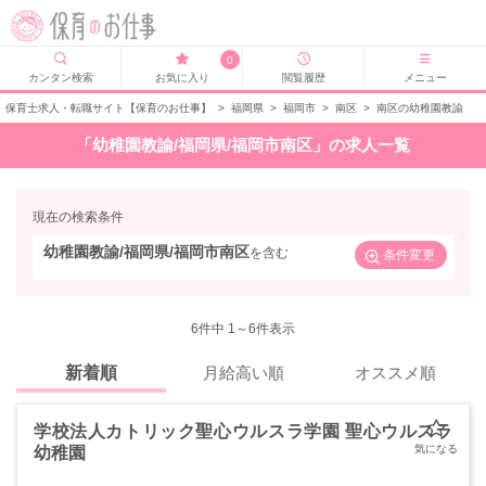
0
カンタン検索
お気に入り
閲覧履歴
メニュー
保育士求人・転職サイト【保育のお仕事】
>
福岡県
>
福岡市
>
南区
>
南区の幼稚園教諭
「幼稚園教諭/福岡県/福岡市南区」の求人一覧
現在の検索条件
幼稚園教諭/福岡県/福岡市南区
を含む
条件変更
6
件中 1～6件表示
新着順
月給高い順
オススメ順
学校法人カトリック聖心ウルスラ学園 聖心ウルスラ
幼稚園