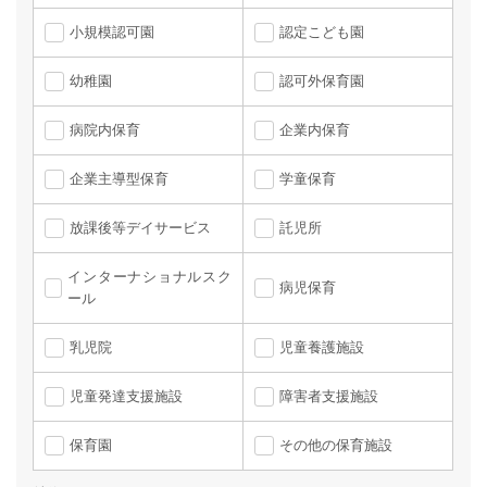
小規模認可園
認定こども園
幼稚園
認可外保育園
病院内保育
企業内保育
企業主導型保育
学童保育
放課後等デイサービス
託児所
インターナショナルスク
病児保育
ール
乳児院
児童養護施設
児童発達支援施設
障害者支援施設
保育園
その他の保育施設