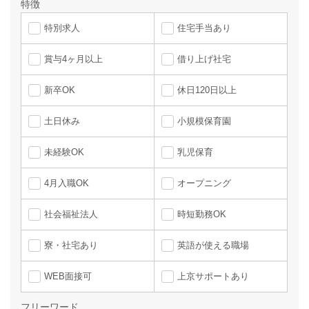
特徴
特別求人
住宅手当あり
賞与4ヶ月以上
借り上げ社宅
新卒OK
休日120日以上
土日休み
小規模保育園
未経験OK
乳児保育
4月入職OK
オープニング
社会福祉法人
時短勤務OK
寮・社宅あり
英語が使える職場
WEB面接可
上京サポートあり
フリーワード