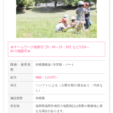
★チームワーク抜群◎【9：00～15：00】など1日4～
6hで相談可★
職種・雇用形
幼稚園教諭 / 非常勤・パート
態
給与
時給：1,010円～
休日
◇シフトによる（土曜出勤の場合あり：代休な
し）
◇春休み、夏休み、冬休み取得可
施設形態
幼稚園
所在地
福岡県福岡市南区※地図表記は実際の勤務地と異
なる場合があります。