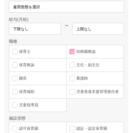
給与(月給)
〜
職種
保育士
幼稚園教諭
保育教諭
主任・副主任
園長
看護師
保育補助
児童発達支援管理責任者
児童指導員
施設形態
認可保育園
認証・認定保育園