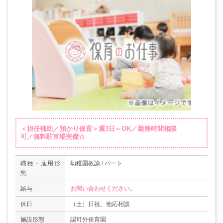
＜担任補助／預かり保育＞週3日～OK／勤務時間相談
可／無料駐車場完備☆
職種・雇用形
幼稚園教諭 / パート
態
給与
お問い合わせください。
休日
（土）日祝、他応相談
施設形態
認可外保育園