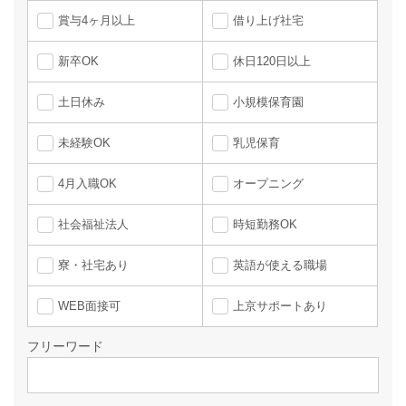
賞与4ヶ月以上
借り上げ社宅
新卒OK
休日120日以上
土日休み
小規模保育園
未経験OK
乳児保育
4月入職OK
オープニング
社会福祉法人
時短勤務OK
寮・社宅あり
英語が使える職場
WEB面接可
上京サポートあり
フリーワード