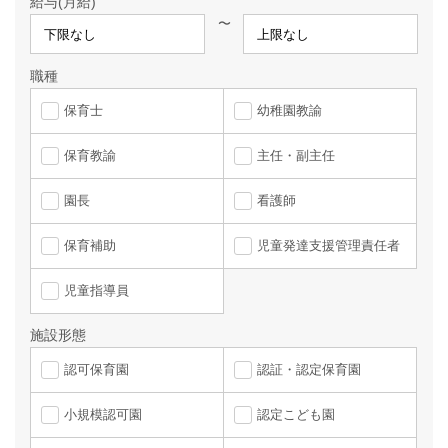
給与(月給)
〜
職種
保育士
幼稚園教諭
保育教諭
主任・副主任
園長
看護師
保育補助
児童発達支援管理責任者
児童指導員
施設形態
認可保育園
認証・認定保育園
小規模認可園
認定こども園