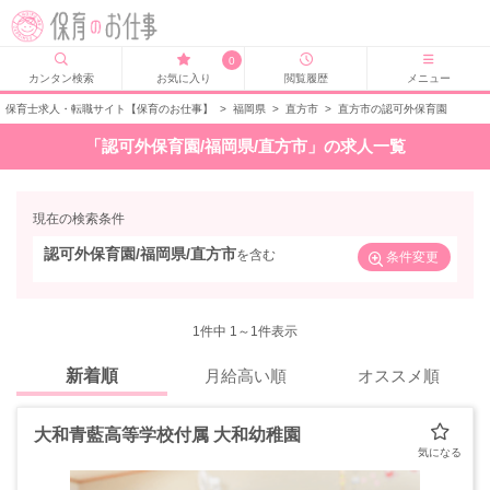
0
カンタン検索
お気に入り
閲覧履歴
メニュー
保育士求人・転職サイト【保育のお仕事】
>
福岡県
>
直方市
>
直方市の認可外保育園
「認可外保育園/福岡県/直方市」の求人一覧
現在の検索条件
認可外保育園/福岡県/直方市
を含む
条件変更
1
件中 1～1件表示
新着順
月給高い順
オススメ順
大和青藍高等学校付属 大和幼稚園