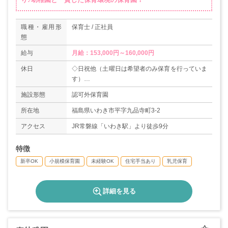
職種・雇用形
保育士 / 正社員
態
給与
月給：153,000円～160,000円
休日
◇日祝他（土曜日は希望者のみ保育を行っていま
す）
※会社カレンダーによる行事等により休日出勤あ
施設形態
認可外保育園
り
◇お盆・正月
所在地
福島県いわき市平字九品寺町3-2
◇有給休暇（6ヶ月経過後10日）
アクセス
JR常磐線「いわき駅」より徒歩9分
◇年間休日105日
特徴
新卒OK
小規模保育園
未経験OK
住宅手当あり
乳児保育
詳細を見る