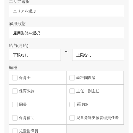
エリア選択
エリアを選ぶ
雇用形態
給与(月給)
〜
職種
保育士
幼稚園教諭
保育教諭
主任・副主任
園長
看護師
保育補助
児童発達支援管理責任者
児童指導員