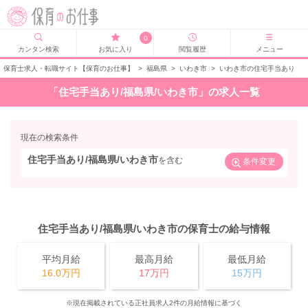
0
カンタン検索
お気に入り
閲覧履歴
メニュー
保育士求人・転職サイト【保育のお仕事】
>
福島県
>
いわき市
>
いわき市の住宅手当あり
「住宅手当あり/福島県/いわき市」の求人一覧
現在の検索条件
住宅手当あり/福島県/いわき市
を含む
条件変更
住宅手当あり/福島県/いわき市の保育士の給与情報
平均月給
最高月給
最低月給
16.0万円
17万円
15万円
※現在掲載されている正社員求人2件の月給情報に基づく