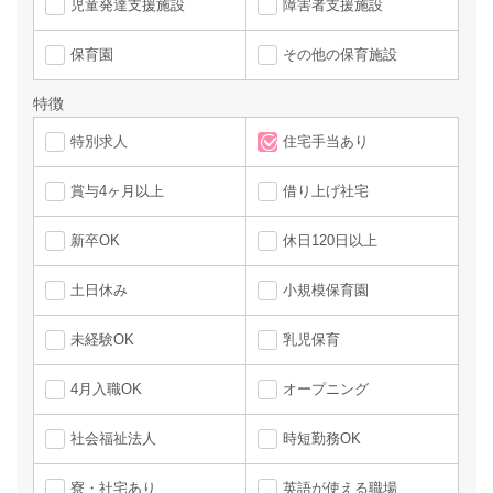
児童発達支援施設
障害者支援施設
保育園
その他の保育施設
特徴
特別求人
住宅手当あり
賞与4ヶ月以上
借り上げ社宅
新卒OK
休日120日以上
土日休み
小規模保育園
未経験OK
乳児保育
4月入職OK
オープニング
社会福祉法人
時短勤務OK
寮・社宅あり
英語が使える職場