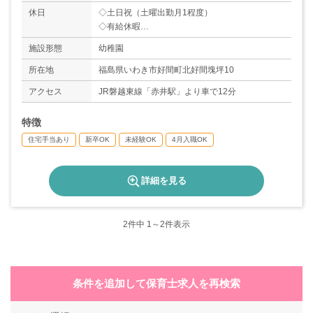
休日
◇土日祝（土曜出勤月1程度）
◇有給休暇
◇産休・育休（要望に応じる）
施設形態
幼稚園
＊年間休日数105日
所在地
福島県いわき市好間町北好間塊坪10
アクセス
JR磐越東線「赤井駅」より車で12分
特徴
住宅手当あり
新卒OK
未経験OK
4月入職OK
詳細を見る
2
件中 1～2件表示
条件を追加して保育士求人を再検索