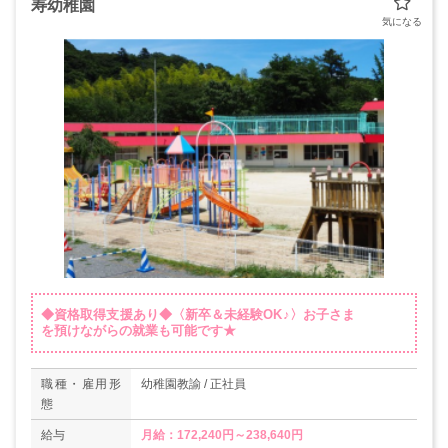
寿幼稚園
◆資格取得支援あり◆〈新卒＆未経験OK♪〉お子さま
を預けながらの就業も可能です★
職種・雇用形
幼稚園教諭 / 正社員
態
給与
月給：172,240円～238,640円