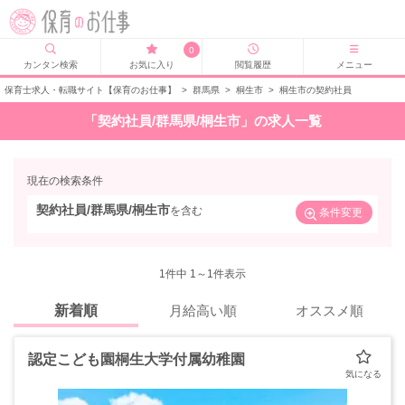
0
カンタン検索
お気に入り
閲覧履歴
メニュー
保育士求人・転職サイト【保育のお仕事】
>
群馬県
>
桐生市
>
桐生市の契約社員
「契約社員/群馬県/桐生市」の求人一覧
現在の検索条件
契約社員/群馬県/桐生市
を含む
条件変更
1
件中 1～1件表示
新着順
月給高い順
オススメ順
認定こども園桐生大学付属幼稚園