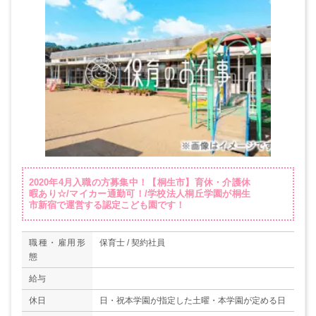
2020年4月入職の方募集中！【桐生市】育休・介護休
暇あり☆/マイカー通勤可！/学校法人桐丘学園が桐生
市新宿で運営する認定こども園です！
職種・雇用形
保育士 / 契約社員
態
給与
休日
日・祝本学園が指定した土曜・本学園が定める日