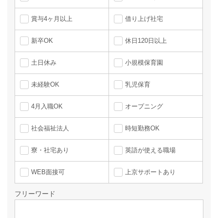
賞与4ヶ月以上
借り上げ社宅
新卒OK
休日120日以上
土日休み
小規模保育園
未経験OK
乳児保育
4月入職OK
オープニング
社会福祉法人
時短勤務OK
寮・社宅あり
英語が使える職場
WEB面接可
上京サポートあり
フリーワード