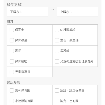
給与(月給)
〜
職種
保育士
幼稚園教諭
保育教諭
主任・副主任
園長
看護師
保育補助
児童発達支援管理責任者
児童指導員
施設形態
認可保育園
認証・認定保育園
小規模認可園
認定こども園