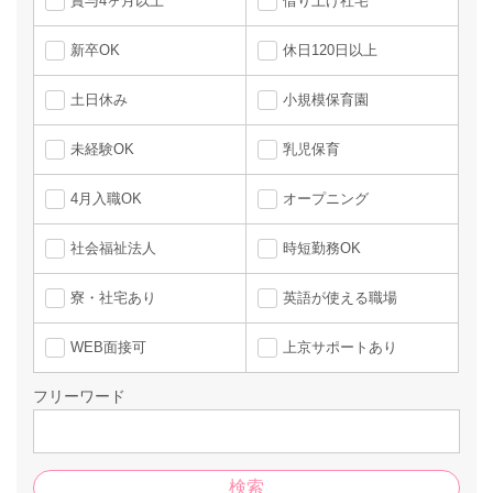
賞与4ヶ月以上
借り上げ社宅
新卒OK
休日120日以上
土日休み
小規模保育園
未経験OK
乳児保育
4月入職OK
オープニング
社会福祉法人
時短勤務OK
寮・社宅あり
英語が使える職場
WEB面接可
上京サポートあり
フリーワード