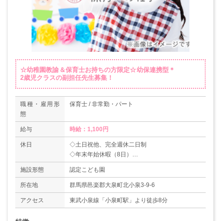
☆幼稚園教諭＆保育士お持ちの方限定☆幼保連携型＊
2歳児クラスの副担任先生募集！
職種・雇用形
保育士 / 非常勤・パート
態
給与
時給：1,100円
休日
◇土日祝他、完全週休二日制
◇年末年始休暇（8日）
◇夏季休暇
施設形態
認定こども園
◇有給休暇（6ヶ月経過後、法定通り付与）
所在地
群馬県邑楽郡大泉町北小泉3-9-6
アクセス
東武小泉線「小泉町駅」より徒歩8分