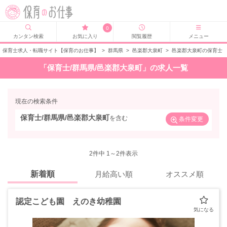
0
カンタン検索
お気に入り
閲覧履歴
メニュー
保育士求人・転職サイト【保育のお仕事】
>
群馬県
>
邑楽郡大泉町
>
邑楽郡大泉町の保育士
「保育士/群馬県/邑楽郡大泉町」の求人一覧
現在の検索条件
保育士/群馬県/邑楽郡大泉町
を含む
条件変更
2
件中 1～2件表示
新着順
月給高い順
オススメ順
認定こども園 えのき幼稚園