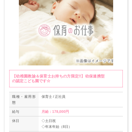
【幼稚園教諭＆保育士お持ちの方限定!!】幼保連携型
の認定こども園です☆
職種・雇用形
保育士 / 正社員
態
給与
月給：178,000円
休日
◇土日祝
◇年末年始（8日）