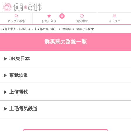
0
カンタン検索
お気に入り
閲覧履歴
メニュー
保育士求人・転職サイト【保育のお仕事】
>
群馬県
>
路線から探す
群馬県の路線一覧
JR東日本
東武鉄道
上信電鉄
上毛電気鉄道