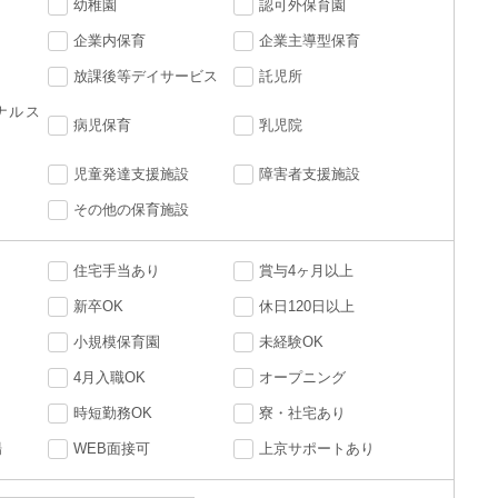
幼稚園
認可外保育園
企業内保育
企業主導型保育
放課後等デイサービス
託児所
ナルス
病児保育
乳児院
児童発達支援施設
障害者支援施設
その他の保育施設
住宅手当あり
賞与4ヶ月以上
新卒OK
休日120日以上
小規模保育園
未経験OK
4月入職OK
オープニング
時短勤務OK
寮・社宅あり
場
WEB面接可
上京サポートあり