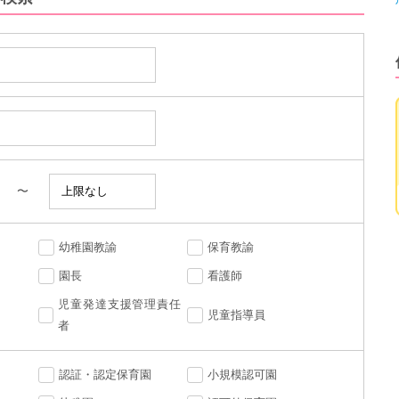
〜
幼稚園教諭
保育教諭
園長
看護師
児童発達支援管理責任
児童指導員
者
認証・認定保育園
小規模認可園