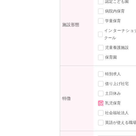
認定こども園
病院内保育
学童保育
施設形態
インターナショ
クール
児童養護施設
保育園
特別求人
借り上げ社宅
土日休み
特徴
乳児保育
社会福祉法人
英語が使える職