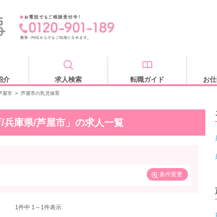
紹介
求人検索
転職ガイド
お仕
芦屋市
>
芦屋市の乳児保育
/兵庫県/芦屋市」の求人一覧
条件変更
1
件中 1～1件表示