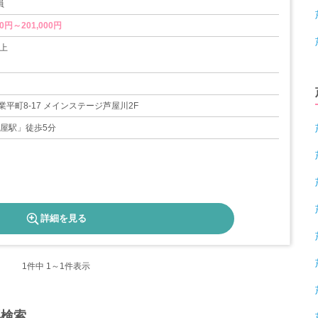
員
0円～201,000円
以上
暇
 他
平町8-17 メインステージ芦屋川2F
芦屋駅」徒歩5分
詳細を見る
1
件中 1～1件表示
再検索