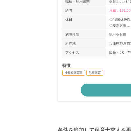
職種・雇用形態
保育士 / 正社
給与
月給：161,00
休日
◇4週6休級
◇夏期休暇
◇年末年始休
施設形態
認可保育園
◇育児休暇
◇家族愛休暇
所在地
兵庫県芦屋市業
アクセス
阪急・JR「
特徴
小規模保育園
乳児保育
条件を追加して保育士求人を