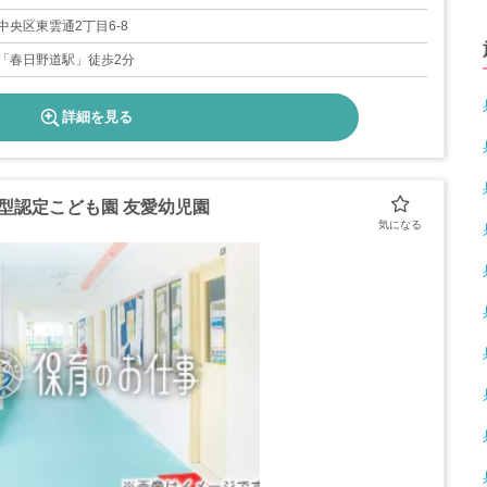
12/30～1/4）
5日
中央区東雲通2丁目6-8
「春日野道駅」徒歩2分
詳細を見る
携型認定こども園 友愛幼児園