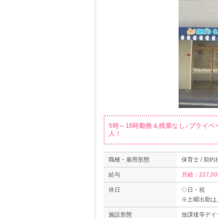
9時～18時勤務＆残業なし♪プライ
人！
職種・雇用形態
保育士 / 契約
給与
月給：227,00
休日
◇日・祝
※土曜出勤は
◇お盆休み
施設形態
放課後等デイ