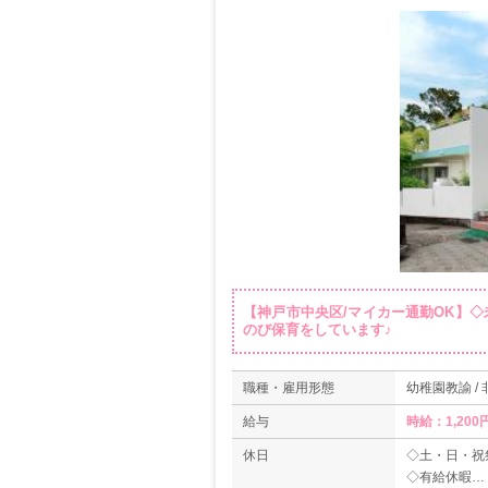
【神戸市中央区/マイカー通勤OK】
のび保育をしています♪
職種・雇用形態
幼稚園教諭 /
給与
時給：1,200
休日
◇土・日・祝
◇有給休暇