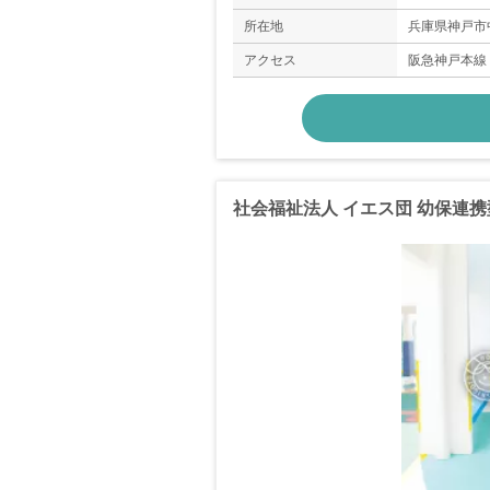
◇年末年始休暇（
＊年間休日11
所在地
兵庫県神戸市
アクセス
阪急神戸本線
社会福祉法人 イエス団 幼保連