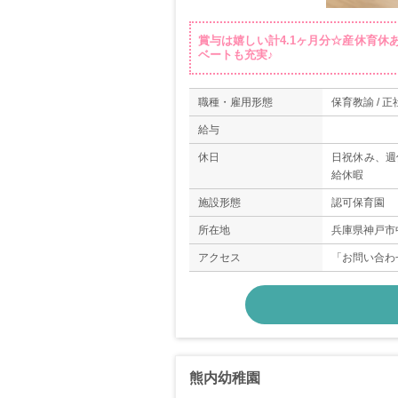
賞与は嬉しい計4.1ヶ月分☆産休育
ベートも充実♪
職種・雇用形態
保育教諭 / 正
給与
休日
日祝休み、週休
給休暇
施設形態
認可保育園
所在地
兵庫県神戸市中
アクセス
「お問い合わ
熊内幼稚園