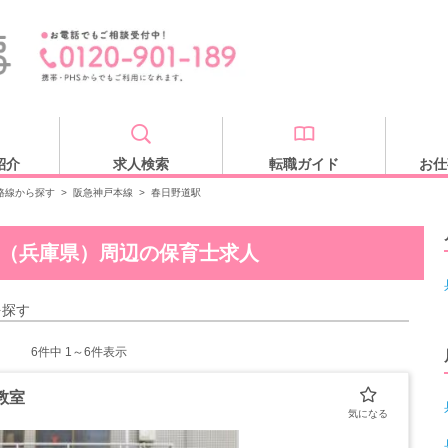
紹介
求人検索
転職ガイド
お仕
路線から探す
>
阪急神戸本線
>
春日野道駅
（兵庫県）周辺の保育士求人
を探す
6
件中 1～6件表示
教室