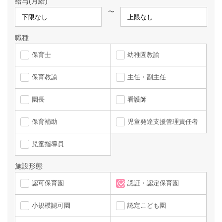
給与(月給)
〜
職種
保育士
幼稚園教諭
保育教諭
主任・副主任
園長
看護師
保育補助
児童発達支援管理責任者
児童指導員
施設形態
認可保育園
認証・認定保育園
小規模認可園
認定こども園