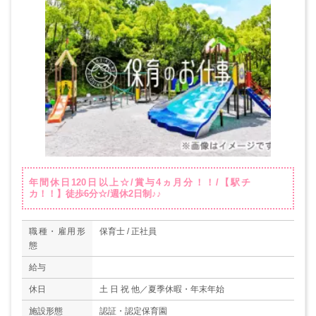
年間休日120日以上☆/賞与4ヵ月分！！/【駅チ
カ！！】徒歩6分☆/週休2日制♪♪
職種・雇用形
保育士 / 正社員
態
給与
休日
土 日 祝 他／夏季休暇・年末年始
施設形態
認証・認定保育園