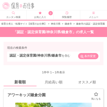
0
カンタン検索
お気に入り
閲覧履歴
メニュー
保育士求人・転職サイト【保育のお仕事】
>
神奈川県
>
鎌倉市
>
鎌倉市の認証・認定保育園
「認証・認定保育園/神奈川県/鎌倉市」の求人一覧
現在の検索条件
認証・認定保育園/神奈川県/鎌倉市
を含む
条件変更
1
件中 1～1件表示
新着順
月給高い順
オススメ順
アワーキッズ鎌倉分園