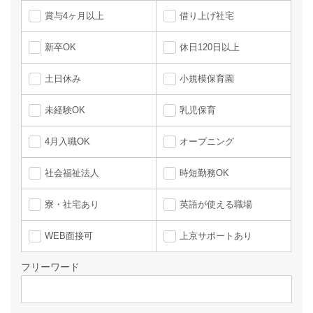
賞与4ヶ月以上
借り上げ社宅
新卒OK
休日120日以上
土日休み
小規模保育園
未経験OK
乳児保育
4月入職OK
オープニング
社会福祉法人
時短勤務OK
寮・社宅あり
英語が使える職場
WEB面接可
上京サポートあり
フリーワード