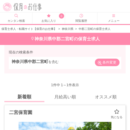
0
カンタン検索
お気に入り
閲覧履歴
メニュー
保育士求人・転職サイト【保育のお仕事】
>
神奈川県
>
中郡二宮町の保育士求人
神奈川県中郡二宮町の保育士求人
現在の検索条件
神奈川県中郡二宮町
を含む
条件変更
1
件中 1～1件表示
新着順
月給高い順
オススメ順
二宮保育園