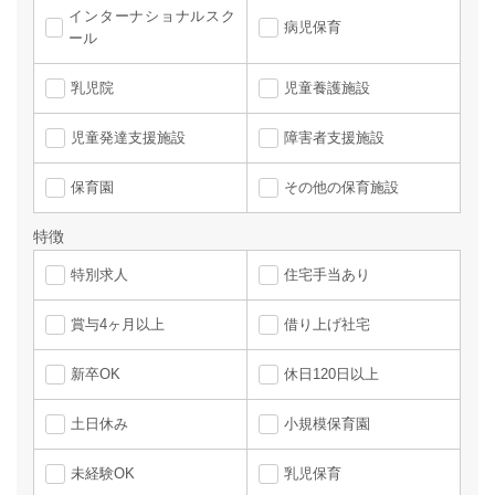
インターナショナルスク
病児保育
ール
乳児院
児童養護施設
児童発達支援施設
障害者支援施設
保育園
その他の保育施設
特徴
特別求人
住宅手当あり
賞与4ヶ月以上
借り上げ社宅
新卒OK
休日120日以上
土日休み
小規模保育園
未経験OK
乳児保育