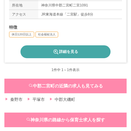
◇介護・看護休暇
所在地
神奈川県中郡二宮町二宮1091
◇慶弔休暇
アクセス
JR東海道本線「二宮駅」徒歩8分
◇夏休み（1週間以上）
＊年間休日数130日
特徴
休日120日以上
社会福祉法人
詳細を見る
1
件中 1～1件表示
中郡二宮町の近隣の求人も見てみる
秦野市
平塚市
中郡大磯町
神奈川県の路線から保育士求人を探す