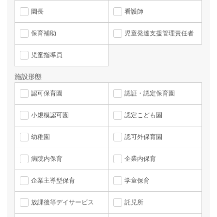
園長
看護師
保育補助
児童発達支援管理責任者
児童指導員
施設形態
認可保育園
認証・認定保育園
小規模認可園
認定こども園
幼稚園
認可外保育園
病院内保育
企業内保育
企業主導型保育
学童保育
放課後等デイサービス
託児所