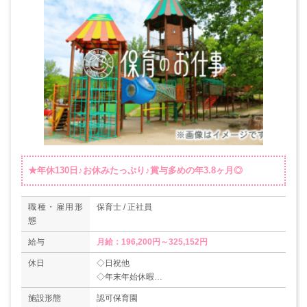
★年休130日♪お休みたっぷり♪賞与多めの年3.8ヶ月◎
職種・雇用形
保育士 / 正社員
態
給与
休日
◇日祝他
◇年末年始休暇
◇有給休暇
施設形態
認可保育園
◇産休・育休