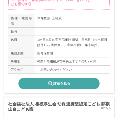
ども園です◎
職種・雇用形
保育教諭 / 正社員
態
給与
休日
1か月単位の変形労働時間制、日祝日（※土曜日
は月1～2回程度）、週休2日制、年末年始、有給
休暇、育児休業（取得実績あり）、年間休日120
施設形態
認可保育園
日
所在地
神奈川県相模原市中央区すすきの町27-38
アクセス
「お問い合わせください」
詳細を見る
社会福祉法人 相模厚生会 幼保連携型認定こども園 横
山台こども園