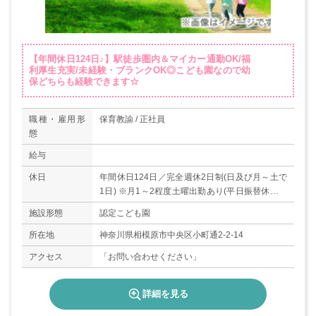
【年間休日124日♪】駅徒歩圏内＆マイカー通勤OK/福
利厚生充実/未経験・ブランクOK◎こども園なので幼
保どちらも経験できます☆
職種・雇用形
保育教諭 / 正社員
態
給与
休日
年間休日124日／完全週休2日制(日及び月～土で
1日) ※月1～2程度土曜出勤あり(平日振替休日あ
り)、祝日、年末年始休暇（12月29日～1月3
施設形態
認定こども園
日）、育児休業取得実績あり
所在地
神奈川県相模原市中央区小町通2-2-14
アクセス
「お問い合わせください」
詳細を見る