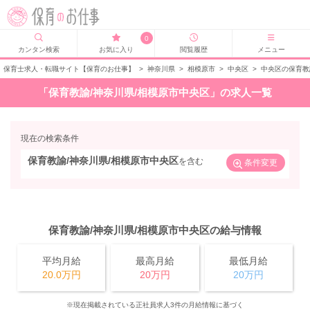
0
カンタン検索
お気に入り
閲覧履歴
メニュー
保育士求人・転職サイト【保育のお仕事】
>
神奈川県
>
相模原市
>
中央区
>
中央区の保育教
「保育教諭/神奈川県/相模原市中央区」の求人一覧
現在の検索条件
保育教諭/神奈川県/相模原市中央区
を含む
条件変更
保育教諭/神奈川県/相模原市中央区の給与情報
平均月給
最高月給
最低月給
20.0万円
20万円
20万円
※現在掲載されている正社員求人3件の月給情報に基づく