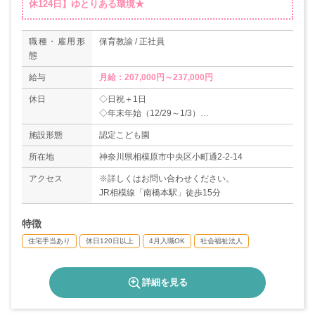
休124日】ゆとりある環境★
職種・雇用形
保育教諭 / 正社員
態
給与
月給：207,000円～237,000円
休日
◇日祝＋1日
◇年末年始（12/29～1/3）
◇有給休暇
施設形態
認定こども園
◇育休取得実績あり
＊年間休日数124日
所在地
神奈川県相模原市中央区小町通2-2-14
アクセス
※詳しくはお問い合わせください。
JR相模線「南橋本駅」徒歩15分
特徴
住宅手当あり
休日120日以上
4月入職OK
社会福祉法人
詳細を見る