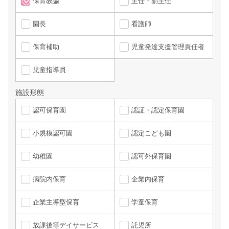
保育教諭
主任・副主任
園長
看護師
保育補助
児童発達支援管理責任者
児童指導員
施設形態
認可保育園
認証・認定保育園
小規模認可園
認定こども園
幼稚園
認可外保育園
病院内保育
企業内保育
企業主導型保育
学童保育
放課後等デイサービス
託児所