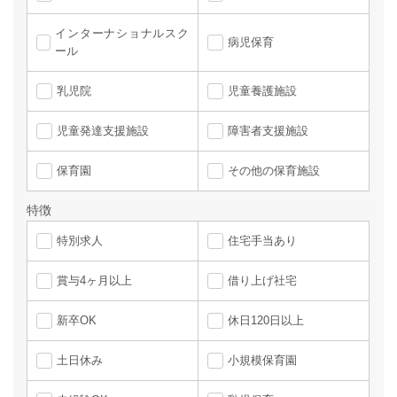
インターナショナルスク
病児保育
ール
乳児院
児童養護施設
児童発達支援施設
障害者支援施設
保育園
その他の保育施設
特徴
特別求人
住宅手当あり
賞与4ヶ月以上
借り上げ社宅
新卒OK
休日120日以上
土日休み
小規模保育園