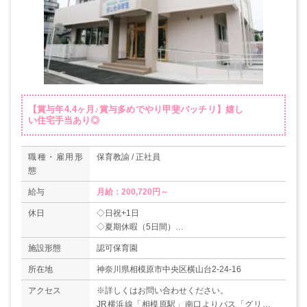
【賞与年4.4ヶ月♪賞与多めでやり甲斐バッチリ】嬉し
い住宅手当あり◎
職種・雇用形
保育教諭 / 正社員
態
給与
月給：200,720円～
休日
◇日祝+1日
◇夏期休暇（5日間）
◇年末年始休暇
施設形態
認可保育園
◇有給休暇
所在地
神奈川県相模原市中央区横山台2-24-16
アクセス
※詳しくはお問い合わせください。
JR横浜線「相模原駅」南口よりバス「グリーン