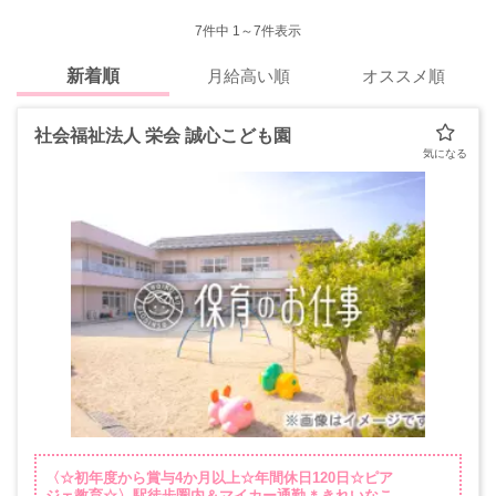
7
件中 1～7件表示
新着順
月給高い順
オススメ順
社会福祉法人 栄会 誠心こども園
〈☆初年度から賞与4か月以上☆年間休日120日☆ピア
ジェ教育☆〉駅徒歩圏内＆マイカー通勤＊きれいなこ