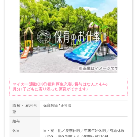
マイカー通勤OK◎福利厚生充実♪賞与はなんと4.4ヶ
月分♪子どもに寄り添った保育ができます♪
職種・雇用形
保育教諭 / 正社員
態
給与
休日
日・祝・他／夏季休暇／年末年始休暇／有給休暇
／産休・育休制度あり／年間休日110日