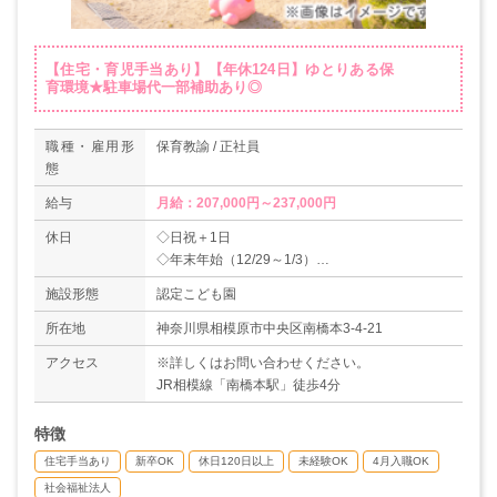
【住宅・育児手当あり】【年休124日】ゆとりある保
育環境★駐車場代一部補助あり◎
職種・雇用形
保育教諭 / 正社員
態
給与
月給：207,000円～237,000円
休日
◇日祝＋1日
◇年末年始（12/29～1/3）
◇有給休暇
施設形態
認定こども園
◇育休取得実績あり
＊年間休日数124日
所在地
神奈川県相模原市中央区南橋本3-4-21
アクセス
※詳しくはお問い合わせください。
JR相模線「南橋本駅」徒歩4分
特徴
住宅手当あり
新卒OK
休日120日以上
未経験OK
4月入職OK
社会福祉法人