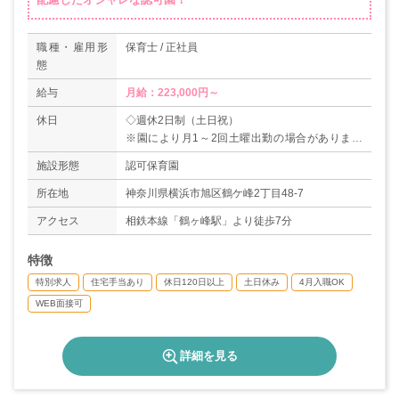
職種・雇用形
保育士 / 正社員
態
給与
月給：223,000円～
休日
◇週休2日制（土日祝）
※園により月1～2回土曜出勤の場合があります
が、振替休暇の取得が可能です。
施設形態
認可保育園
◇年末年始
◇有給休暇
所在地
神奈川県横浜市旭区鶴ケ峰2丁目48-7
◇産前産後休暇
アクセス
相鉄本線「鶴ヶ峰駅」より徒歩7分
◇育児休暇
◇慶弔休暇
特徴
◇年間休日120日以上
特別求人
住宅手当あり
休日120日以上
土日休み
4月入職OK
WEB面接可
詳細を見る