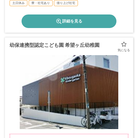
近隣公園前」バス停下車徒歩4分
＊年間休日数113日
土日休み
寮・社宅あり
借り上げ社宅
詳細を見る
幼保連携型認定こども園 希望ヶ丘幼稚園