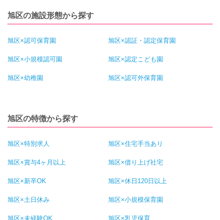
旭区の施設形態から探す
旭区×認可保育園
旭区×認証・認定保育園
旭区×小規模認可園
旭区×認定こども園
旭区×幼稚園
旭区×認可外保育園
旭区の特徴から探す
旭区×特別求人
旭区×住宅手当あり
旭区×賞与4ヶ月以上
旭区×借り上げ社宅
旭区×新卒OK
旭区×休日120日以上
旭区×土日休み
旭区×小規模保育園
旭区×未経験OK
旭区×乳児保育