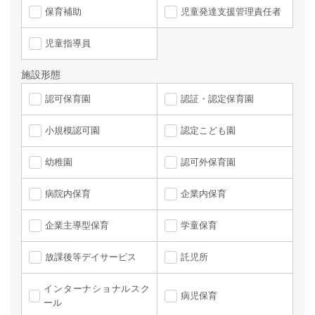
保育補助
児童発達支援管理責任者
児童指導員
施設形態
認可保育園
認証・認定保育園
小規模認可園
認定こども園
幼稚園
認可外保育園
病院内保育
企業内保育
企業主導型保育
学童保育
放課後等デイサービス
託児所
インターナショナルスク
病児保育
ール