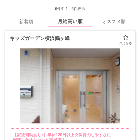
6
件中 1～6件表示
新着順
月給高い順
オススメ順
キッズガーデン横浜鶴ヶ峰
【家賃補助あり♪】年休120日以上☆保育のしやすさに
配慮したオシャレな認可園！