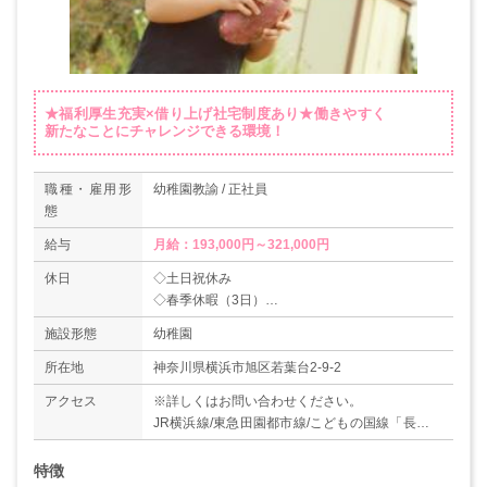
★福利厚生充実×借り上げ社宅制度あり★働きやすく
新たなことにチャレンジできる環境！
職種・雇用形
幼稚園教諭 / 正社員
態
給与
月給：193,000円～321,000円
休日
◇土日祝休み
◇春季休暇（3日）
◇夏季休暇（10日）
施設形態
幼稚園
◇年末年始休暇（12/29～1/3）
◇リフレッシュ休暇（5日）
所在地
神奈川県横浜市旭区若葉台2-9-2
◇慶弔休暇
アクセス
※詳しくはお問い合わせください。
◇有給休暇
JR横浜線/東急田園都市線/こどもの国線「長津田
◇産前産後休暇、育児休暇（取得・復帰実績あ
駅」/東急田園都市線「青葉台駅」/相鉄本線「鶴
り）
ヶ峰駅」より神奈中バス/横浜市営バス「若葉台
特徴
◇看護・介護休暇