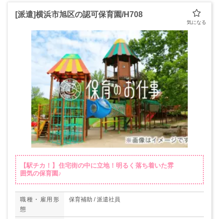
[派遣]横浜市旭区の認可保育園/H708
【駅チカ！】住宅街の中に立地！明るく落ち着いた雰
囲気の保育園♪
職種・雇用形
保育補助 / 派遣社員
態