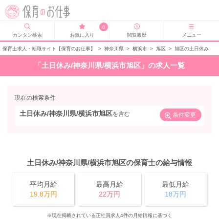
0
カンタン検索
お気に入り
閲覧履歴
メニュー
保育士求人・転職サイト【保育のお仕事】
>
神奈川県
>
横浜市
>
旭区
>
旭区の土日休み
「土日休み/神奈川県/横浜市旭区」の求人一覧
現在の検索条件
土日休み/神奈川県/横浜市旭区
を含む
条件変更
土日休み/神奈川県/横浜市旭区の保育士の給与情報
平均月給
最高月給
最低月給
19.8万円
22万円
18万円
※現在掲載されている正社員求人4件の月給情報に基づく