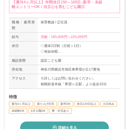
【賞与4ヶ月以上】年間休日150～169日♪新卒・未経
験エントリーOK！自立心を育むこども園◎
職種・雇用形
保育教諭 / 正社員
態
給与
月給：185,000円～225,000円
休日
◇週休2日制（日祝＋1日）
◇有給休暇
◇夏季休暇（1ヶ月弱）
施設形態
認定こども園
◇育児休業取得実績あり
＊年間休日150～169日
所在地
神奈川県横浜市旭区東希望が丘17番地
アクセス
※詳しくはお問い合わせください。
相模鉄道本線「希望ヶ丘駅」より徒歩10分
特徴
賞与4ヶ月以上
借り上げ社宅
新卒OK
休日120日以上
土日休み
未経験OK
4月入職OK
寮・社宅あり
詳細を見る