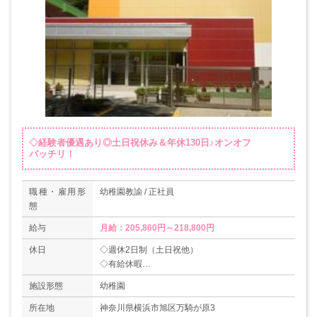
◇経験者優遇あり◎土日祝休み＆年休130日♪オンオフ
バッチリ！
職種・雇用形
幼稚園教諭 / 正社員
態
給与
月給：205,860円～218,800円
休日
◇週休2日制（土日祝他）
◇有給休暇
◇年末年始
施設形態
幼稚園
◇育児休業取得実績あり
＊年間休日数130日
所在地
神奈川県横浜市旭区万騎が原3