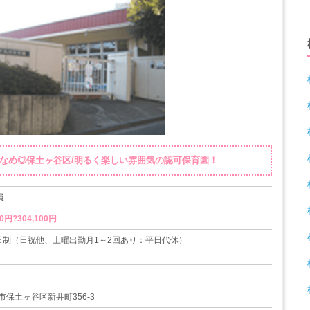
少なめ◎保土ヶ谷区/明るく楽しい雰囲気の認可保育園！
員
0円?304,100円
日制（日祝他、土曜出勤月1～2回あり：平日代休）
12/29-1/3）
3日間）
16日
保土ヶ谷区新井町356-3