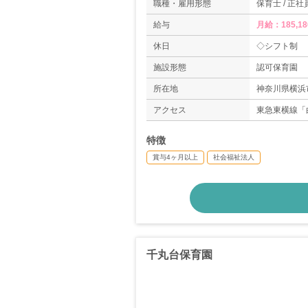
職種・雇用形態
保育士 / 正社
給与
月給：185,18
休日
◇シフト制
施設形態
認可保育園
所在地
神奈川県横浜市
アクセス
東急東横線「
特徴
賞与4ヶ月以上
社会福祉法人
千丸台保育園