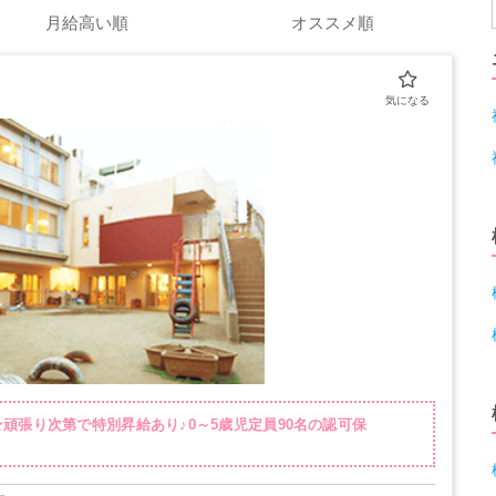
月給高い順
オススメ順
頑張り次第で特別昇給あり♪0～5歳児定員90名の認可保