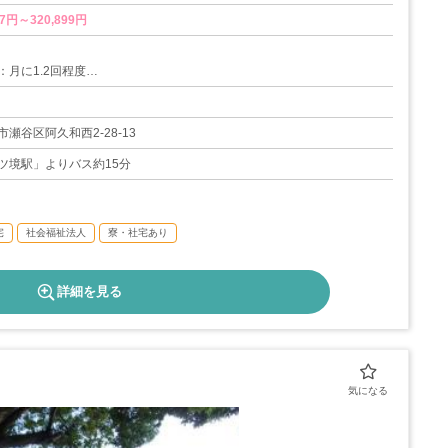
7円～320,899円
：月に1.2回程度
暇（6日）
度（取得実績あり）
瀬谷区阿久和西2-28-13
08日
ツ境駅」よりバス約15分
宅
社会福祉法人
寮・社宅あり
詳細を見る