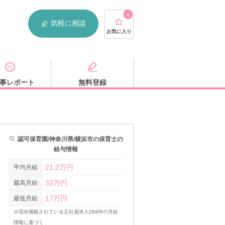
0
気軽に相談
お気に入り
事レポート
無料登録
認可保育園/神奈川県/横浜市の保育士の
給与情報
21.2万円
平均月給
32万円
最高月給
17万円
最低月給
※現在掲載されている正社員求人289件の月給
情報に基づく