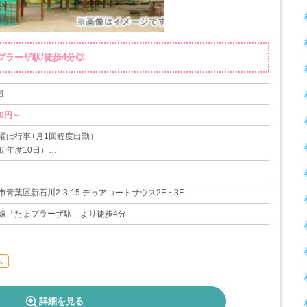
プラーザ駅/徒歩4分◎
員
00円～
曜は行事+月1回程度出勤）
初年度10日）
ュ休暇（有給休暇以外に数日）
暇
青葉区新石川2-3-15 デゥアコートサウス2F・3F
線「たまプラーザ駅」より徒歩4分
人
詳細を見る