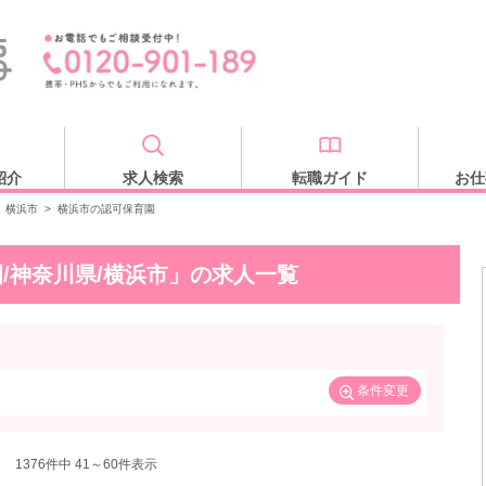
紹介
求人検索
転職ガイド
お仕
横浜市
>
横浜市の認可保育園
/神奈川県/横浜市」の求人一覧
条件変更
1376
件中 41～60件表示