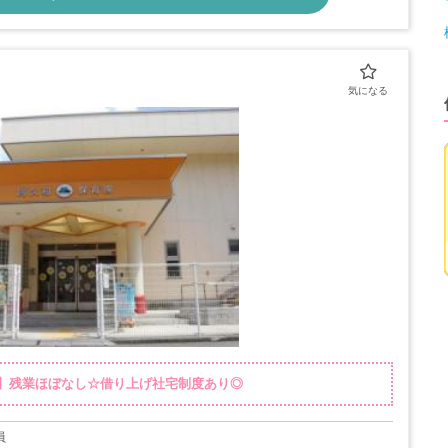
上♪】残業ほぼなし☆借り上げ社宅制度あり◎
員