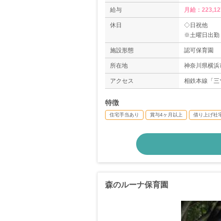
給与
月給：223,12
休日
◇日祝他
※土曜日出勤
◇年末年始休
施設形態
認可保育園
◇有給休暇
◇産休育休制
所在地
神奈川県横浜市
＊年間休日数1
アクセス
相鉄本線「三
特徴
住宅手当あり
賞与4ヶ月以上
借り上げ社
森のルーナ保育園