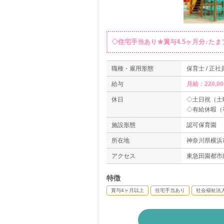
◇住宅手当あり★賞与4.5ヶ月分♪たま
職種・雇用形態
保育士 / 正社
給与
月給：220,0
休日
◇土日祝（土
◇有給休暇（
◇リフレッシ
施設形態
認可保育園
◇年末年始休
◇慶弔休暇 等
所在地
神奈川県横浜市
アクセス
東急田園都市
特徴
賞与4ヶ月以上
住宅手当あり
社会福祉法