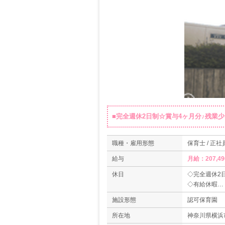
■完全週休2日制☆賞与4ヶ月分♪残業
職種・雇用形態
保育士 / 正社
給与
月給：207,49
休日
◇完全週休2
◇有給休暇
◇年末年始休暇（
施設形態
認可保育園
◇夏季休暇（
◇年間休日数1
所在地
神奈川県横浜市