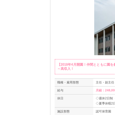
【2018年4月開園！仲間とともに園を
～高収入！
職種・雇用形態
主任・副主任 
給与
月給：248,00
休日
◇週休2日制
◇夏季休暇2
◇年末年始（12
施設形態
認可保育園
◇有給休暇