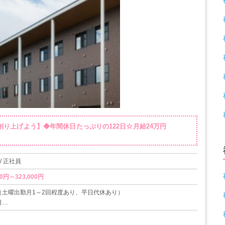
創り上げよう】◆年間休日たっぷりの122日☆月給24万円
/ 正社員
0円～323,000円
（土曜出勤月1～2回程度あり、平日代休あり）
日
/29-1/3）