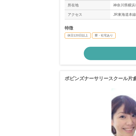
◇年間休日数1
所在地
神奈川県横浜
アクセス
JR東海道本
特徴
休日120日以上
寮・社宅あり
ポピンズナーサリースクール片