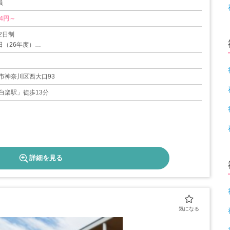
員
24円～
2日制
日（26年度）
ヶ月経過後10日）
～1/3
間
市神奈川区西大口93
白楽駅」徒歩13分
詳細を見る