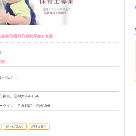
最大9連休取得可◎福利厚生も充実！
員
00円～
3～4日）
暇（6日）
初年度10日）
神奈川区神大寺4-16-6
（3歳まで時短可能）
ーライン「片倉町駅」徒歩15分
休職制度
25日
寮・社宅あり
WEB面接可