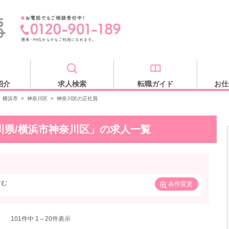
紹介
求人検索
転職ガイド
お仕
横浜市
>
神奈川区
>
神奈川区の正社員
川県/横浜市神奈川区」の求人一覧
含む
条件変更
101
件中 1～20件表示