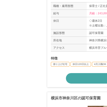
職種・雇用形態
保育士 / 正社
給与
月給：243,0
休日
◇週休2日
※土曜出勤：
◇夏季休暇（
施設形態
認可保育園
◇年末年始休
◇有給休暇
所在地
神奈川県横浜市
◇慶弔休暇
アクセス
横浜市営ブル
◇産休・育休
◇最大9連休
特徴
＊年間休日数1
借り上げ社宅
休日120日以上
4月入職OK
横浜市神奈川区の認可保育園