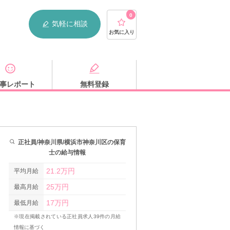
0
気軽に相談
お気に入り
事レポート
無料登録
正社員/神奈川県/横浜市神奈川区の保育
士の給与情報
21.2万円
平均月給
25万円
最高月給
17万円
最低月給
※現在掲載されている正社員求人39件の月給
情報に基づく