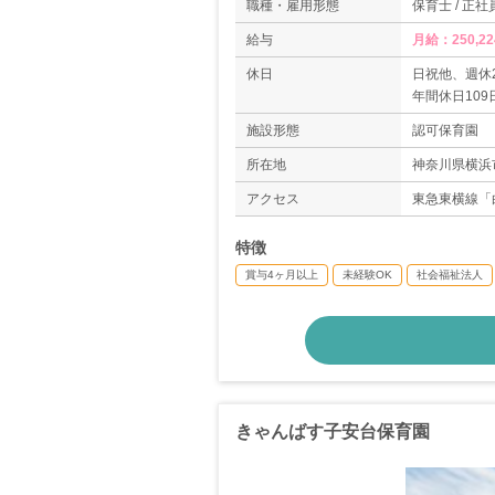
職種・雇用形態
保育士 / 正社
給与
月給：250,2
休日
日祝他、週休
年間休日109
有給休暇（6
施設形態
認可保育園
年末年始12/29
夏期休暇3日
所在地
神奈川県横浜
アクセス
東急東横線「
特徴
賞与4ヶ月以上
未経験OK
社会福祉法人
きゃんばす子安台保育園