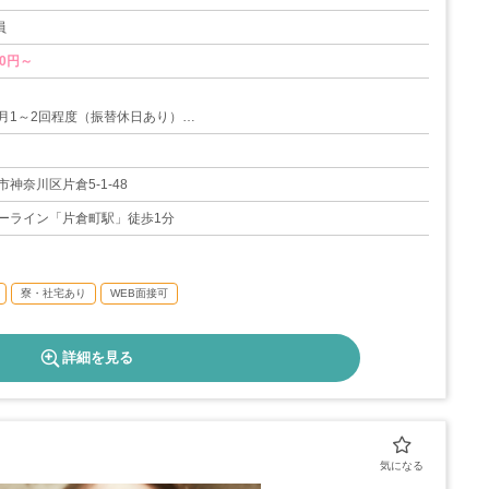
員
00円～
月1～2回程度（振替休日あり）
3～4日）
暇（6日）
神奈川区片倉5-1-48
ーライン「片倉町駅」徒歩1分
制度（取得実績多数あり/3歳まで時短可能）
取得可能（有給休暇・公休併せて）
25日
寮・社宅あり
WEB面接可
詳細を見る