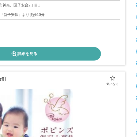
22日
市神奈川区子安台2丁目1
線「新子安駅」より徒歩10分
詳細を見る
倉町