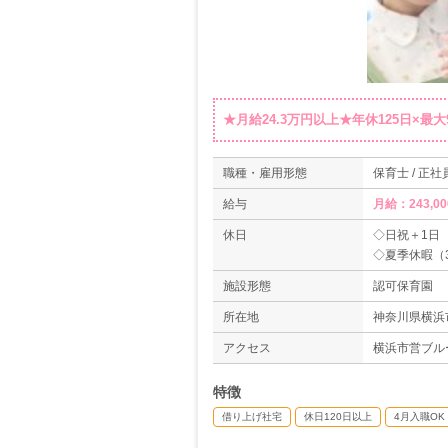
★月給24.3万円以上★年休125日×
職種・雇用形態
保育士 / 正社
給与
月給：243,0
休日
◇日祝＋1日
◇夏季休暇（
◇年末年始休
施設形態
認可保育園
◇有給休暇（
◇慶弔休暇
所在地
神奈川県横浜市
◇産休、育休
アクセス
横浜市営ブル
◇育児・介護
＊年間休日数1
特徴
借り上げ社宅
休日120日以上
4月入職OK