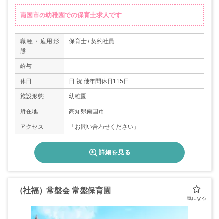
南国市の幼稚園での保育士求人です
職種・雇用形
保育士 / 契約社員
態
給与
休日
日 祝 他年間休日115日
施設形態
幼稚園
所在地
高知県南国市
アクセス
「お問い合わせください」
詳細を見る
（社福）常盤会 常盤保育園