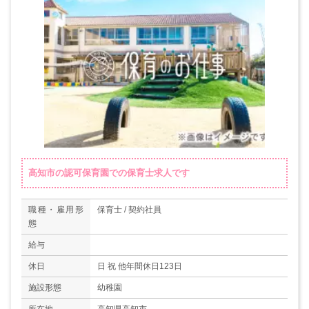
高知市の認可保育園での保育士求人です
職種・雇用形
保育士 / 契約社員
態
給与
休日
日 祝 他年間休日123日
施設形態
幼稚園