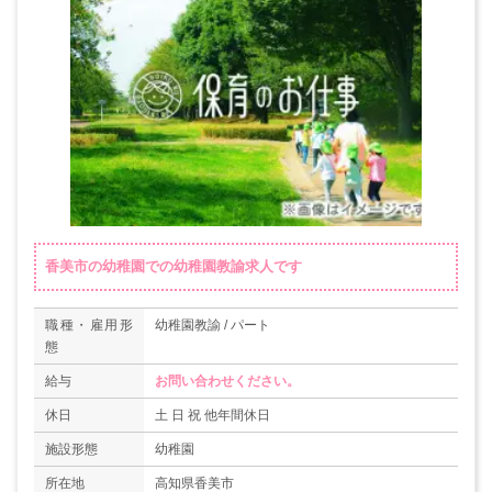
香美市の幼稚園での幼稚園教諭求人です
職種・雇用形
幼稚園教諭 / パート
態
給与
お問い合わせください。
休日
土 日 祝 他年間休日
施設形態
幼稚園
所在地
高知県香美市