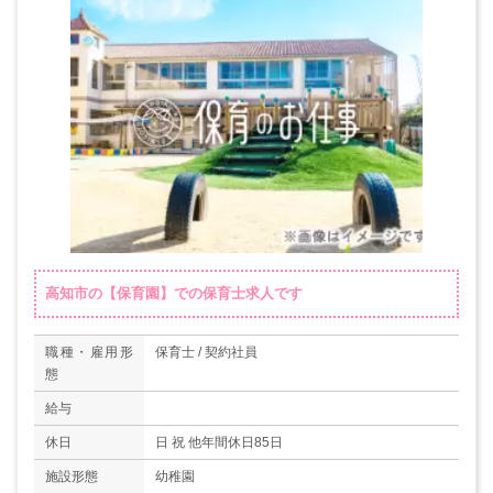
高知市の【保育園】での保育士求人です
職種・雇用形
保育士 / 契約社員
態
給与
休日
日 祝 他年間休日85日
施設形態
幼稚園