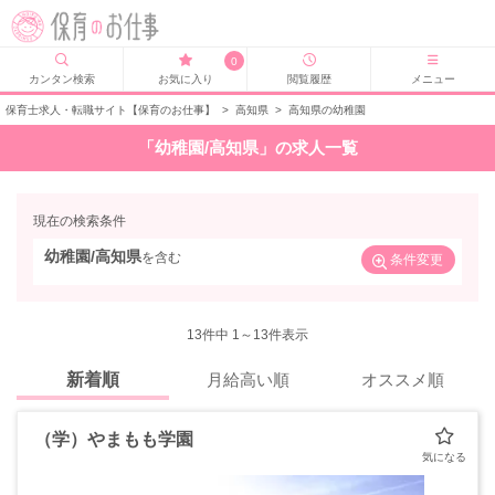
0
カンタン検索
お気に入り
閲覧履歴
メニュー
保育士求人・転職サイト【保育のお仕事】
>
高知県
>
高知県の幼稚園
「幼稚園/高知県」の求人一覧
現在の検索条件
幼稚園/高知県
を含む
条件変更
13
件中 1～13件表示
新着順
月給高い順
オススメ順
（学）やまもも学園