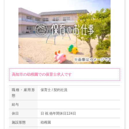
高知市の幼稚園での保育士求人です
職種・雇用形
保育士 / 契約社員
態
給与
休日
日 祝 他年間休日124日
施設形態
幼稚園