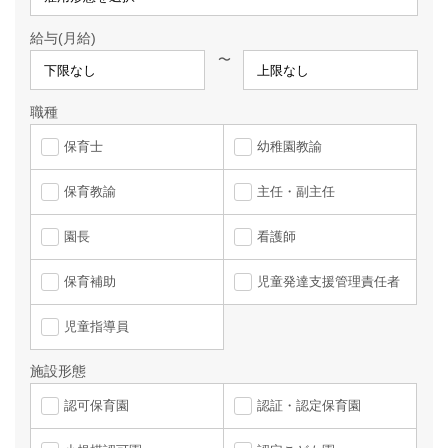
給与(月給)
〜
職種
保育士
幼稚園教諭
保育教諭
主任・副主任
園長
看護師
保育補助
児童発達支援管理責任者
児童指導員
施設形態
認可保育園
認証・認定保育園