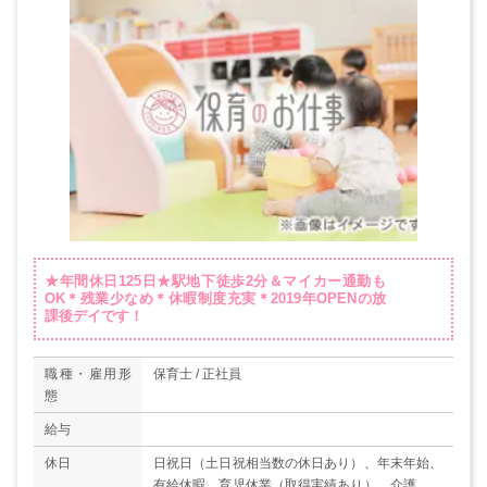
★年間休日125日★駅地下徒歩2分＆マイカー通勤も
OK＊残業少なめ＊休暇制度充実＊2019年OPENの放
課後デイです！
職種・雇用形
保育士 / 正社員
態
給与
休日
日祝日（土日祝相当数の休日あり）、年末年始、
有給休暇、育児休業（取得実績あり）、介護休業