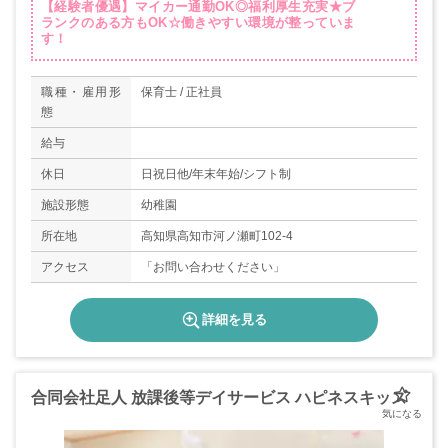
【経験者優遇】マイカー通勤OK◎福利厚生充実★ブ
ランクのある方もOK☆働きやすい環境が整っていま
す！
職種・雇用形
保育士 / 正社員
態
給与
休日
日祝日他/年末年始/シフト制
施設形態
幼稚園
所在地
高知県高知市河ノ瀬町102-4
アクセス
「お問い合わせください」
詳細を見る
合同会社足人 放課後等デイサービス ハピネスキッズ