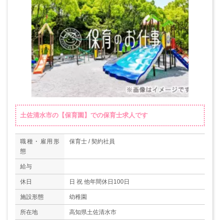
土佐清水市の【保育園】での保育士求人です
職種・雇用形
保育士 / 契約社員
態
給与
休日
日 祝 他年間休日100日
施設形態
幼稚園
所在地
高知県土佐清水市