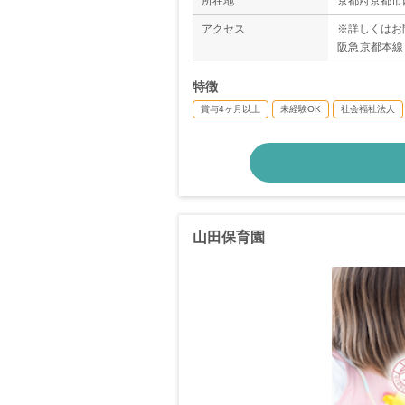
所在地
京都府京都市
◇介護休業制
アクセス
※詳しくはお
◇子の看護休
阪急京都本線
◇介護休暇
より徒歩2分
＊年間休日数
特徴
賞与4ヶ月以上
未経験OK
社会福祉法人
山田保育園