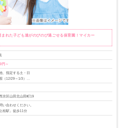
に囲まれた子ども達がのびのび過ごせる保育園！マイカー
員
他、指定する土・日
12/29～1/3）
規則による）
西京区山田北山田町19
問い合わせください。
上桂駅」徒歩11分