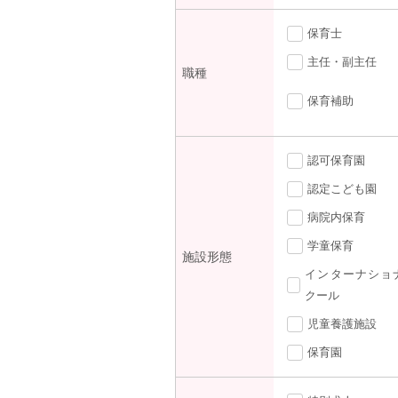
保育士
主任・副主任
職種
保育補助
認可保育園
認定こども園
病院内保育
学童保育
施設形態
インターナショ
クール
児童養護施設
保育園