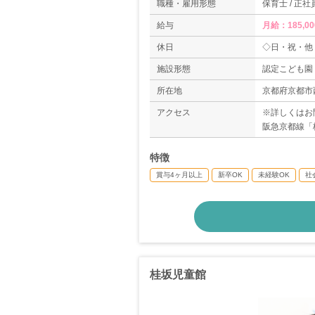
職種・雇用形態
保育士 / 正社
給与
月給：185,00
休日
◇日・祝・他
施設形態
認定こども園
所在地
京都府京都市
アクセス
※詳しくはお
阪急京都線「
特徴
賞与4ヶ月以上
新卒OK
未経験OK
社
桂坂児童館