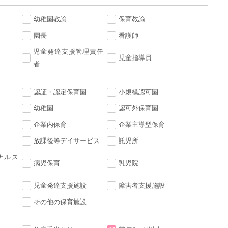
幼稚園教諭
保育教諭
園長
看護師
児童発達支援管理責任
児童指導員
者
認証・認定保育園
小規模認可園
幼稚園
認可外保育園
企業内保育
企業主導型保育
放課後等デイサービス
託児所
ナルス
病児保育
乳児院
児童発達支援施設
障害者支援施設
その他の保育施設