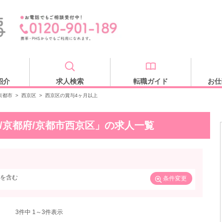
紹介
求人検索
転職ガイド
お仕
京都市
>
西京区
>
西京区の賞与4ヶ月以上
/京都府/京都市西京区」の求人一覧
を含む
条件変更
3
件中 1～3件表示