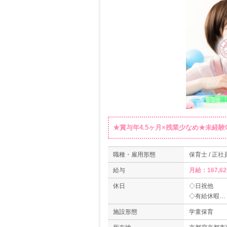
★賞与年4.5ヶ月×残業少なめ★未経
職種・雇用形態
保育士 / 正社
給与
月給：167,62
休日
◇日祝他
◇有給休暇
◇年末年始休
施設形態
学童保育
◇夏季休暇（
◇育児休業制