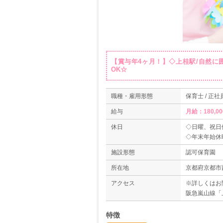
【賞与年4ヶ月！】◇上桂駅/自然
OK☆
職種・雇用形態
保育士 / 正社
給与
休日
◇日曜、祝日
◇年末年始休暇（
◇慶弔（就業
施設形態
認可保育園
所在地
京都府京都市
アクセス
※詳しくはお
阪急嵐山線「
特徴