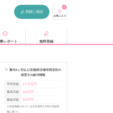
0
気軽に相談
お気に入り
事レポート
無料登録
賞与4ヶ月以上/京都府/京都市西京区の
保育士の給与情報
17.3万円
平均月給
18万円
最高月給
16万円
最低月給
※現在掲載されている正社員求人3件の月給情
報に基づく