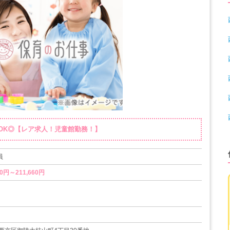
験OK◎【レア求人！児童館勤務！】
員
0円～211,660円
暇
5日）
度