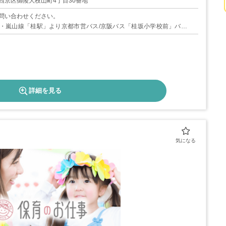
西京区御陵大枝山町4丁目30番地
度
問い合わせください。
暇
・嵐山線「桂駅」より京都市営バス/京阪バス「桂坂小学校前」バス停
100日程度
詳細を見る