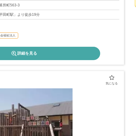
05日
所町563-3
平田町駅」より徒歩19分
社会福祉法人
詳細を見る