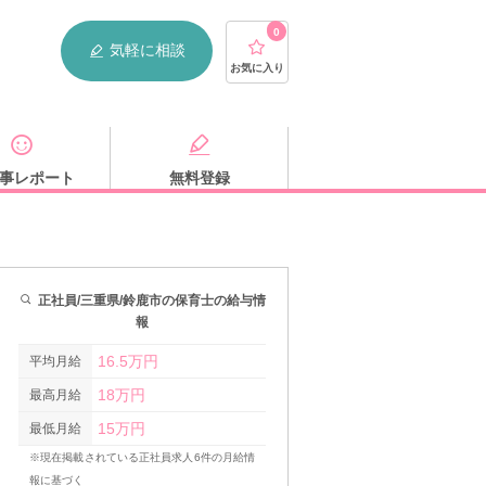
0
気軽に相談
お気に入り
事レポート
無料登録
正社員/三重県/鈴鹿市の保育士の給与情
報
16.5万円
平均月給
18万円
最高月給
15万円
最低月給
※現在掲載されている正社員求人6件の月給情
報に基づく