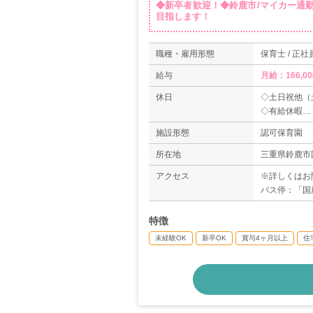
◆新卒者歓迎！◆鈴鹿市/マイカー通
目指します！
職種・雇用形態
保育士 / 正社
給与
月給：166,00
休日
◇土日祝他（
◇有給休暇
◇年末年始
施設形態
認可保育園
◇年間休日10
所在地
三重県鈴鹿市国
アクセス
※詳しくはお
バス停：「国
特徴
未経験OK
新卒OK
賞与4ヶ月以上
住