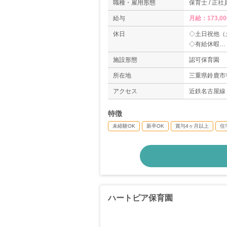
職種・雇用形態
保育士 / 正社
給与
月給：173,0
休日
◇土日祝他（
◇有給休暇
◇年末年始
施設形態
認可保育園
◇年間休日10
所在地
三重県鈴鹿市寺
アクセス
近鉄名古屋線
特徴
未経験OK
新卒OK
賞与4ヶ月以上
住
ハートピア保育園