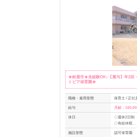
★鈴鹿市★未経験OK♪【賞与】年2回
トピア保育園★
職種・雇用形態
保育士 / 正社
給与
月給：180,00
休日
◇週休2日制
◇有給休暇
◇育児休業取
施設形態
認可保育園
◇介護休業取