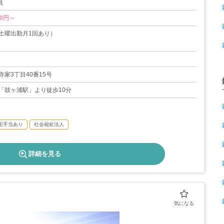
員
00円～
土曜出勤月1回あり）
9日
家3丁目40番15号
「鼓ヶ浦駅」より徒歩10分
宅手当あり
社会福祉法人
詳細を見る