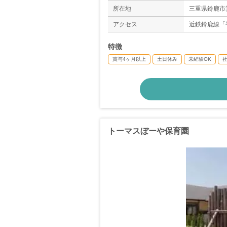
※年間休日数1
所在地
三重県鈴鹿市算
アクセス
近鉄鈴鹿線「
特徴
賞与4ヶ月以上
土日休み
未経験OK
トーマスぼーや保育園