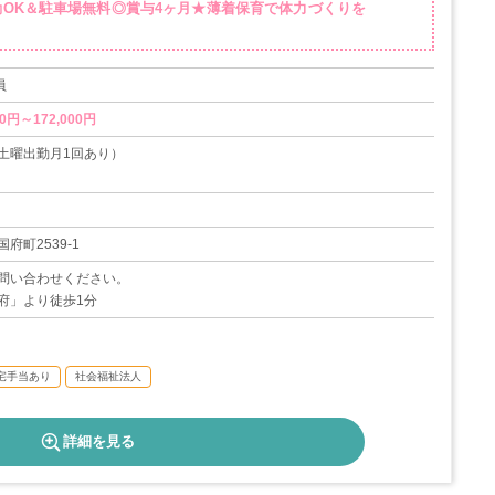
勤OK＆駐車場無料◎賞与4ヶ月★薄着保育で体力づくりを
員
0円～172,000円
土曜出勤月1回あり）
9日
府町2539-1
問い合わせください。
府」より徒歩1分
宅手当あり
社会福祉法人
詳細を見る