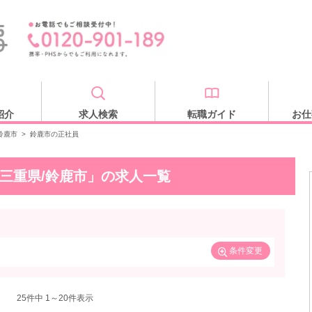
紹介
求人検索
転職ガイド
お仕
鈴鹿市
>
鈴鹿市の正社員
/三重県/鈴鹿市」の求人一覧
条件変更
25
件中 1～20件表示