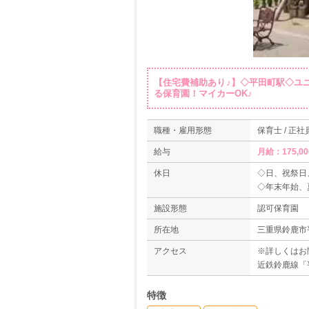
【住宅費補助あり♪】◇平田町駅◇ユ
る保育園！マイカーOK♪
職種・雇用形態
保育士 / 正社
給与
月給：175,00
休日
◇日、祝祭日
◇年末年始、
◇有給休暇（
施設形態
認可保育園
所在地
三重県鈴鹿市平
アクセス
※詳しくはお
近鉄鈴鹿線「
特徴