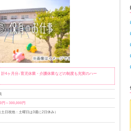
・計4ヶ月分♪育児休業・介護休業などの制度も充実のハー
員
0円～300,000円
（土日祝他：土曜日は3週に2日休み）
得実績あり
得実績あり