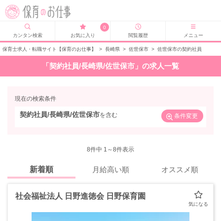
0
カンタン検索
お気に入り
閲覧履歴
メニュー
保育士求人・転職サイト【保育のお仕事】
>
長崎県
>
佐世保市
>
佐世保市の契約社員
「契約社員/長崎県/佐世保市」の求人一覧
現在の検索条件
契約社員/長崎県/佐世保市
を含む
条件変更
8
件中 1～8件表示
新着順
月給高い順
オススメ順
社会福祉法人 日野進徳会 日野保育園