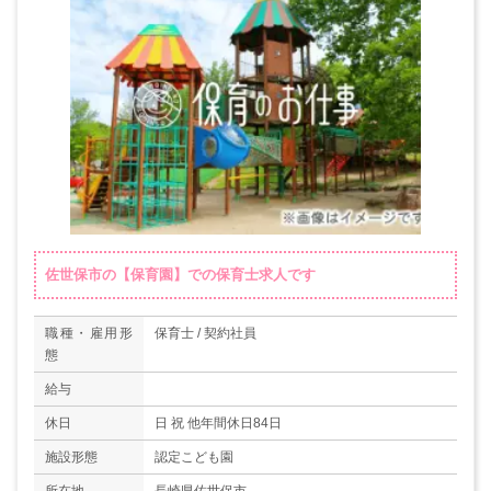
佐世保市の【保育園】での保育士求人です
職種・雇用形
保育士 / 契約社員
態
給与
休日
日 祝 他年間休日84日
施設形態
認定こども園