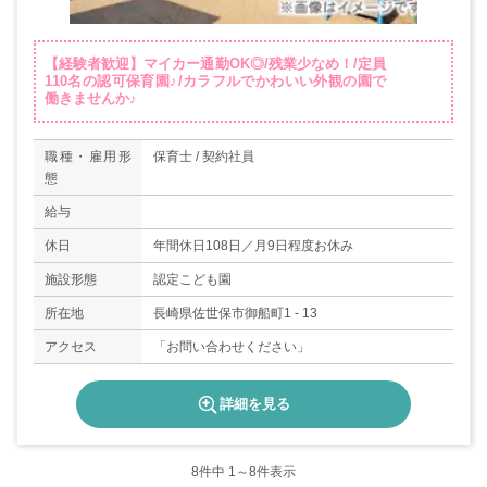
【経験者歓迎】マイカー通勤OK◎/残業少なめ！/定員
110名の認可保育園♪/カラフルでかわいい外観の園で
働きませんか♪
職種・雇用形
保育士 / 契約社員
態
給与
休日
年間休日108日／月9日程度お休み
施設形態
認定こども園
所在地
長崎県佐世保市御船町1 - 13
アクセス
「お問い合わせください」
詳細を見る
8
件中 1～8件表示