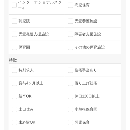
インターナショナルスク
病児保育
ール
乳児院
児童養護施設
児童発達支援施設
障害者支援施設
保育園
その他の保育施設
特徴
特別求人
住宅手当あり
賞与4ヶ月以上
借り上げ社宅
新卒OK
休日120日以上
土日休み
小規模保育園
未経験OK
乳児保育