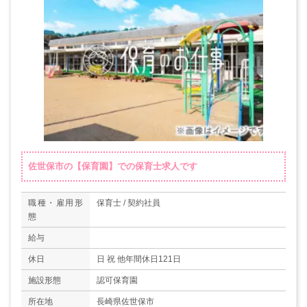
佐世保市の【保育園】での保育士求人です
職種・雇用形
保育士 / 契約社員
態
給与
休日
日 祝 他年間休日121日
施設形態
認可保育園
所在地
長崎県佐世保市