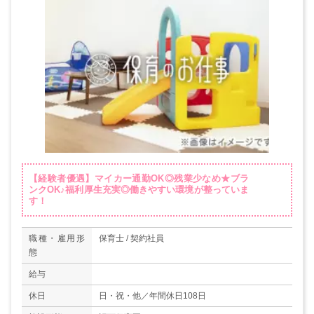
【経験者優遇】マイカー通勤OK◎残業少なめ★ブラ
ンクOK♪福利厚生充実◎働きやすい環境が整っていま
す！
職種・雇用形
保育士 / 契約社員
態
給与
休日
日・祝・他／年間休日108日