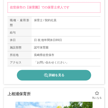
佐世保市の【保育園】での保育士求人です
職種・雇用形
保育士 / 契約社員
態
給与
休日
日 祝 他年間休日89日
施設形態
認可保育園
所在地
長崎県佐世保市
アクセス
「お問い合わせください」
詳細を見る
上相浦保育所