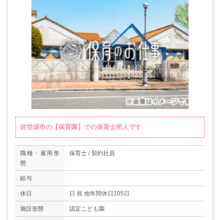
佐世保市の【保育園】での保育士求人です
職種・雇用形
保育士 / 契約社員
態
給与
休日
日 祝 他年間休日105日
施設形態
認定こども園