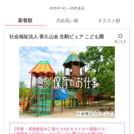
45
件中 41～45件表示
新着順
月給高い順
オススメ順
社会福祉法人 香久山会 生駒ピュア こども園
【早番・遅番歓迎★】駅チカ4分＆マイカー通勤ＯＫ/
土日祝休み/1日2ｈ～ＯＫ◎こども園でのお仕事です♪