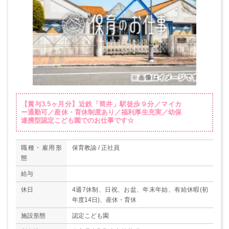
【賞与3.5ヶ月分】近鉄「筒井」駅徒歩９分／マイカ
ー通勤可／産休・育休制度あり／福利厚生充実／幼保
連携型認定こども園でのお仕事です☆
職種・雇用形
保育教諭 / 正社員
態
給与
休日
4週7休制、日祝、お盆、年末年始、有給休暇(初
年度14日)、産休・育休
施設形態
認定こども園