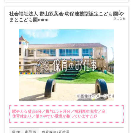
社会福祉法人 郡山双葉会 幼保連携型認定こども園 や
まとこども園mimi
駅チカ☆徒歩6分／賞与3.5ヶ月分／福利厚生充実／産
休育休あり／働きやすい環境が整っています☆彡
職種・雇用形
保育教諭 / 正社員