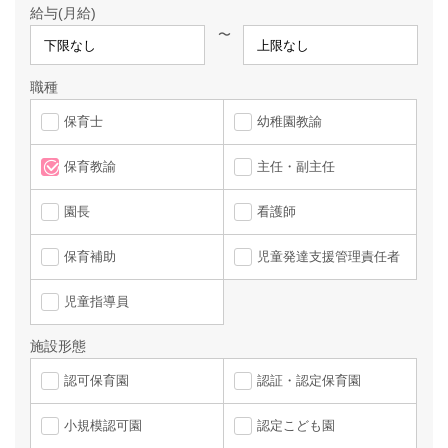
給与(月給)
〜
職種
保育士
幼稚園教諭
保育教諭
主任・副主任
園長
看護師
保育補助
児童発達支援管理責任者
児童指導員
施設形態
認可保育園
認証・認定保育園
小規模認可園
認定こども園