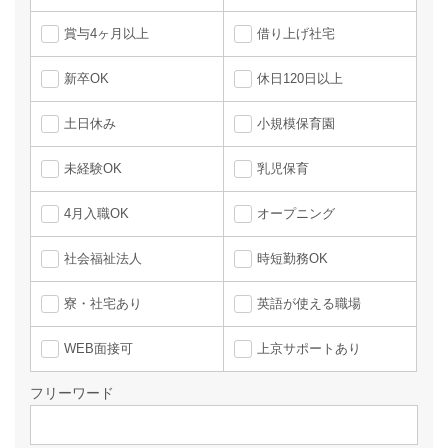
賞与4ヶ月以上
借り上げ社宅
新卒OK
休日120日以上
土日休み
小規模保育園
未経験OK
乳児保育
4月入職OK
オープニング
社会福祉法人
時短勤務OK
寮・社宅あり
英語が使える職場
WEB面接可
上京サポートあり
フリーワード