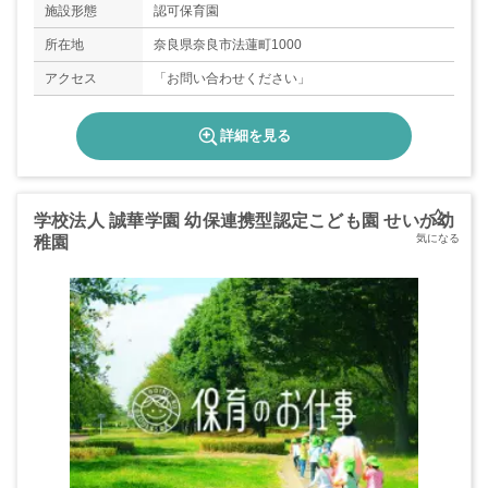
施設形態
認可保育園
所在地
奈良県奈良市法蓮町1000
アクセス
「お問い合わせください」
詳細を見る
学校法人 誠華学園 幼保連携型認定こども園 せいか幼
稚園