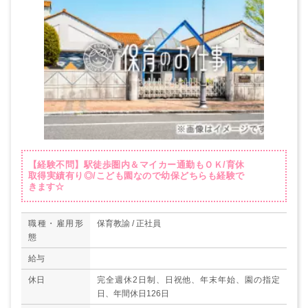
【経験不問】駅徒歩圏内＆マイカー通勤もＯＫ/育休
取得実績有り◎/こども園なので幼保どちらも経験で
きます☆
職種・雇用形
保育教諭 / 正社員
態
給与
休日
完全週休2日制、日祝他、年末年始、園の指定
日、年間休日126日