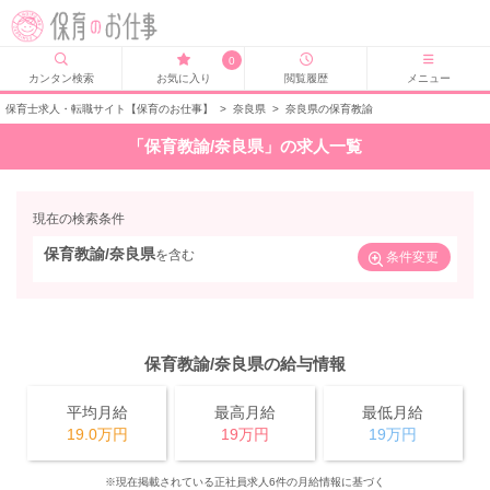
0
カンタン検索
お気に入り
閲覧履歴
メニュー
保育士求人・転職サイト【保育のお仕事】
>
奈良県
>
奈良県の保育教諭
「保育教諭/奈良県」の求人一覧
現在の検索条件
保育教諭/奈良県
を含む
条件変更
保育教諭/奈良県の給与情報
平均月給
最高月給
最低月給
19.0万円
19万円
19万円
※現在掲載されている正社員求人6件の月給情報に基づく