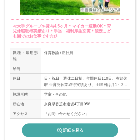
≪大手グループ≫賞与4.5ヶ月＊マイカー通勤OK＊育
児休暇取得実績あり＊手当・福利厚生充実＊認定こど
も園でのお仕事です☆彡
職種・雇用形
保育教諭 / 正社員
態
給与
休日
日・祝日、週休二日制、年間休日110日、有給休
暇 ※育児休業取得実績あり、土曜日は月1～2回
出勤あり 交代制名 備考
施設形態
学童・その他
所在地
奈良県香芝市逢坂4丁目958
アクセス
「お問い合わせください」
詳細を見る