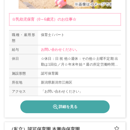
☆乳幼児保育（0～6歳児）のお仕事☆
職種・雇用形
保育士 / パート
態
給与
お問い合わせください。
休日
☆休日：日 祝 他☆週休：その他☆土曜不定期 出
勤は1回位／月☆年末年始＊週の所定労働時間の
超過分については時間外手当で対応します。☆年
施設形態
認可保育園
間休日：111日
所在地
新潟県新潟市江南区
アクセス
「お問い合わせください」
詳細を見る
（私立）認可保育園 本興寺保育園