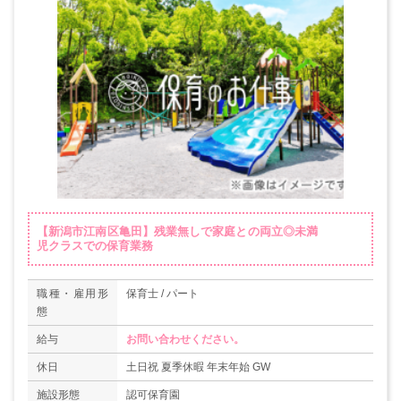
【新潟市江南区亀田】残業無しで家庭との両立◎未満
児クラスでの保育業務
職種・雇用形
保育士 / パート
態
給与
お問い合わせください。
休日
土日祝 夏季休暇 年末年始 GW
施設形態
認可保育園