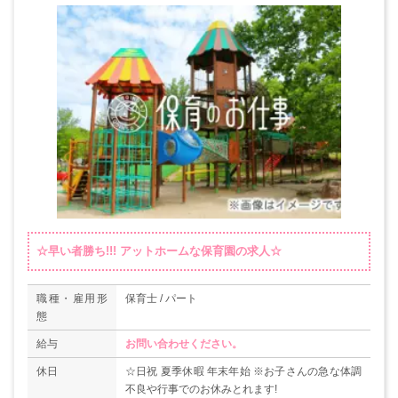
☆早い者勝ち!!! アットホームな保育園の求人☆
職種・雇用形
保育士 / パート
態
給与
お問い合わせください。
休日
☆日祝 夏季休暇 年末年始 ※お子さんの急な体調
不良や行事でのお休みとれます!