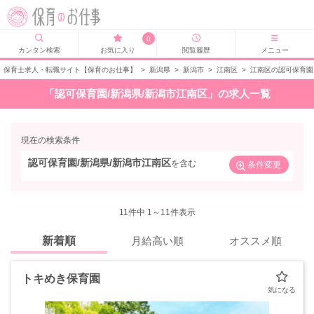
0
カンタン検索
お気に入り
閲覧履歴
メニュー
保育士求人・転職サイト【保育のお仕事】
>
新潟県
>
新潟市
>
江南区
>
江南区の認可保育園
「認可保育園/新潟県/新潟市江南区」の求人一覧
現在の検索条件
認可保育園/新潟県/新潟市江南区
を含む
条件変更
11
件中 1～11件表示
新着順
月給高い順
オススメ順
トキめき保育園