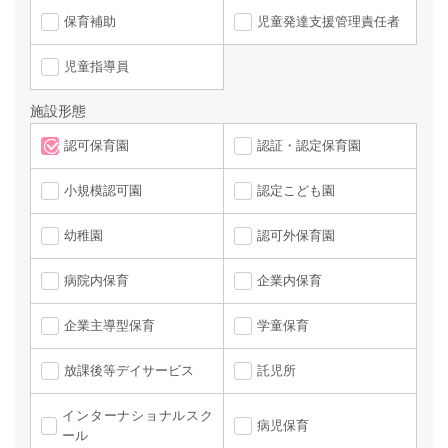
保育補助
児童発達支援管理責任者
児童指導員
施設形態
認可保育園
認証・認定保育園
小規模認可園
認定こども園
幼稚園
認可外保育園
病院内保育
企業内保育
企業主導型保育
学童保育
放課後等デイサービス
託児所
インターナショナルスク
病児保育
ール