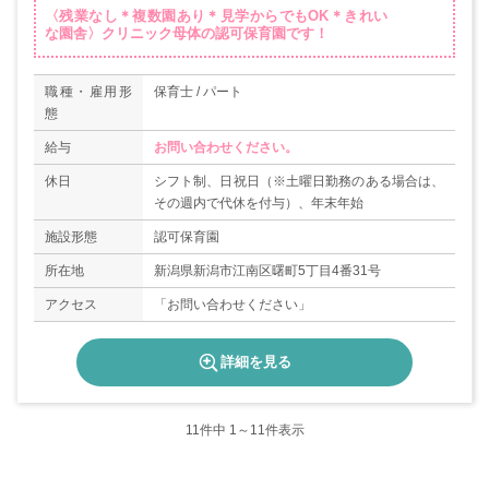
〈残業なし＊複数園あり＊見学からでもOK＊きれい
な園舎〉クリニック母体の認可保育園です！
職種・雇用形
保育士 / パート
態
給与
お問い合わせください。
休日
シフト制、日祝日（※土曜日勤務のある場合は、
その週内で代休を付与）、年末年始
施設形態
認可保育園
所在地
新潟県新潟市江南区曙町5丁目4番31号
アクセス
「お問い合わせください」
詳細を見る
11
件中 1～11件表示