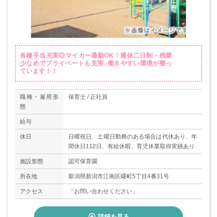
各種手当充実◎マイカー通勤OK！週休二日制・残業
少なめでプライベートも充実♪働きやすい環境が整っ
ています！！
職種・雇用形
保育士 / 正社員
態
給与
休日
日曜祝日、土曜日勤務のある場合は代休あり、年
間休日112日、有給休暇、育児休業取得実績あり
施設形態
認可保育園
所在地
新潟県新潟市江南区曙町5丁目4番31号
アクセス
「お問い合わせください」
詳細を見る