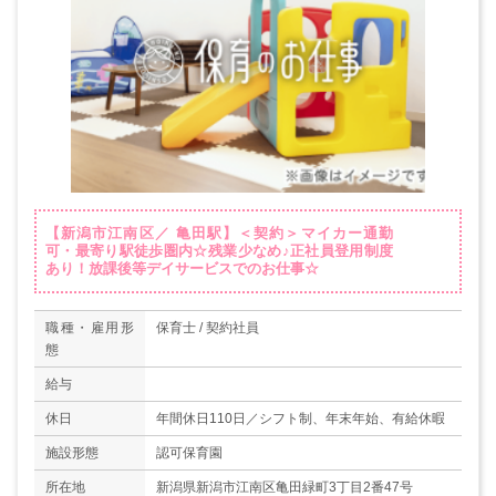
【新潟市江南区／ 亀田駅】＜契約＞マイカー通勤
可・最寄り駅徒歩圏内☆残業少なめ♪正社員登用制度
あり！放課後等デイサービスでのお仕事☆
職種・雇用形
保育士 / 契約社員
態
給与
休日
年間休日110日／シフト制、年末年始、有給休暇
施設形態
認可保育園
所在地
新潟県新潟市江南区亀田緑町3丁目2番47号