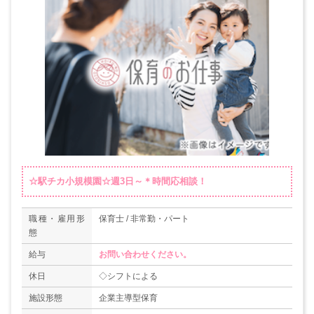
☆駅チカ小規模園☆週3日～＊時間応相談！
職種・雇用形
保育士 / 非常勤・パート
態
給与
お問い合わせください。
休日
◇シフトによる
施設形態
企業主導型保育