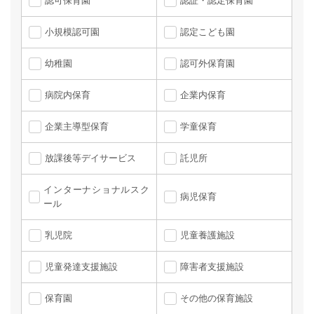
認可保育園
認証・認定保育園
小規模認可園
認定こども園
幼稚園
認可外保育園
病院内保育
企業内保育
企業主導型保育
学童保育
放課後等デイサービス
託児所
インターナショナルスク
病児保育
ール
乳児院
児童養護施設
児童発達支援施設
障害者支援施設
保育園
その他の保育施設