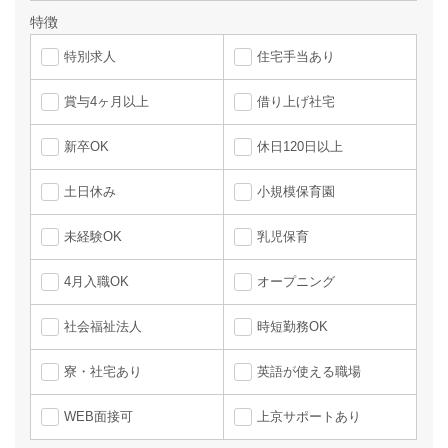
特徴
特別求人
住宅手当あり
賞与4ヶ月以上
借り上げ社宅
新卒OK
休日120日以上
土日休み
小規模保育園
未経験OK
乳児保育
4月入職OK
オープニング
社会福祉法人
時短勤務OK
寮・社宅あり
英語が使える職場
WEB面接可
上京サポートあり