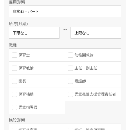
雇用形態
給与(月給)
〜
職種
保育士
幼稚園教諭
保育教諭
主任・副主任
園長
看護師
保育補助
児童発達支援管理責任者
児童指導員
施設形態