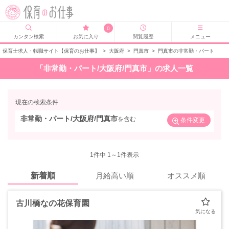
0
カンタン検索
お気に入り
閲覧履歴
メニュー
保育士求人・転職サイト【保育のお仕事】
>
大阪府
>
門真市
>
門真市の非常勤・パート
「非常勤・パート/大阪府/門真市」の求人一覧
現在の検索条件
非常勤・パート/大阪府/門真市
を含む
条件変更
1
件中 1～1件表示
新着順
月給高い順
オススメ順
古川橋なの花保育園