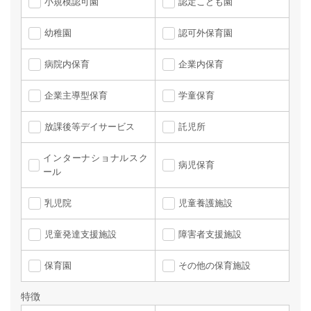
小規模認可園
認定こども園
幼稚園
認可外保育園
病院内保育
企業内保育
企業主導型保育
学童保育
放課後等デイサービス
託児所
インターナショナルスク
病児保育
ール
乳児院
児童養護施設
児童発達支援施設
障害者支援施設
保育園
その他の保育施設
特徴