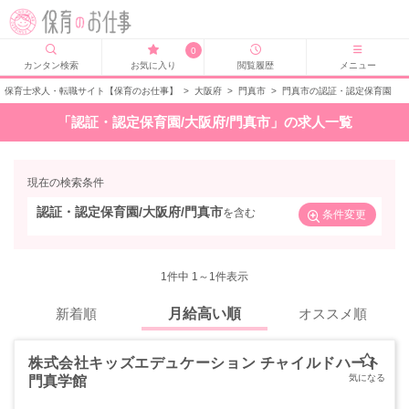
0
カンタン検索
お気に入り
閲覧履歴
メニュー
保育士求人・転職サイト【保育のお仕事】
>
大阪府
>
門真市
>
門真市の認証・認定保育園
「認証・認定保育園/大阪府/門真市」の求人一覧
現在の検索条件
認証・認定保育園/大阪府/門真市
を含む
条件変更
1
件中 1～1件表示
新着順
月給高い順
オススメ順
株式会社キッズエデュケーション チャイルドハート
門真学館