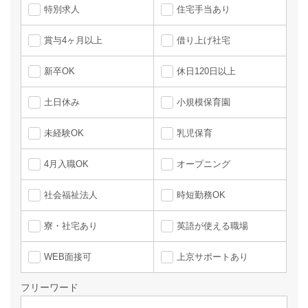
特別求人
住宅手当あり
賞与4ヶ月以上
借り上げ社宅
新卒OK
休日120日以上
土日休み
小規模保育園
未経験OK
乳児保育
4月入職OK
オープニング
社会福祉法人
時短勤務OK
寮・社宅あり
英語が使える職場
WEB面接可
上京サポートあり
フリーワード