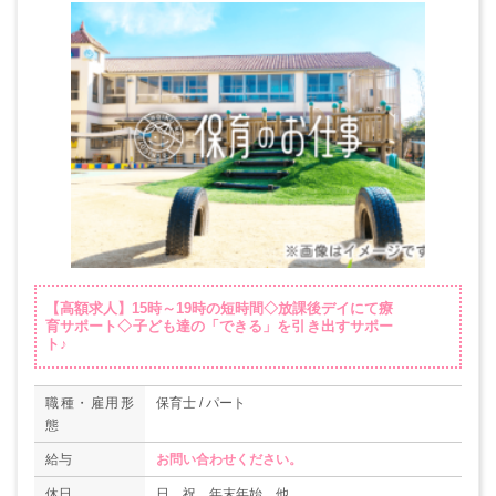
【高額求人】15時～19時の短時間◇放課後デイにて療
育サポート◇子ども達の「できる」を引き出すサポー
ト♪
職種・雇用形
保育士 / パート
態
給与
お問い合わせください。
休日
日、祝、年末年始、他