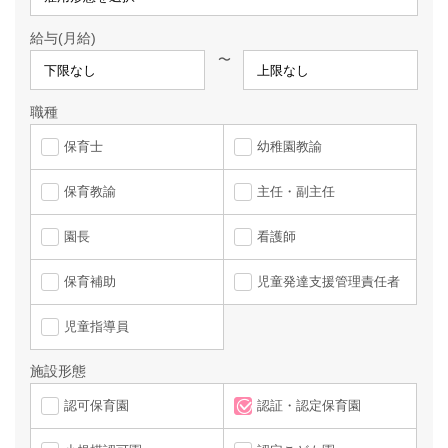
給与(月給)
〜
職種
保育士
幼稚園教諭
保育教諭
主任・副主任
園長
看護師
保育補助
児童発達支援管理責任者
児童指導員
施設形態
認可保育園
認証・認定保育園