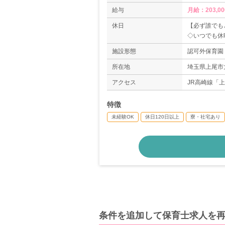
給与
休日
【必ず誰でも
◇いつでも休
◇アニバーサ
施設形態
認可外保育園
◇年次有給休
＊年間休日（
所在地
埼玉県上尾市大
【対象者がと
アクセス
JR高崎線「
◇結婚休暇：
◇子供の結婚
特徴
◇孫の誕生休
◇慶弔休暇
未経験OK
休日120日以上
寮・社宅あり
◇育児・介護
条件を追加して保育士求人を