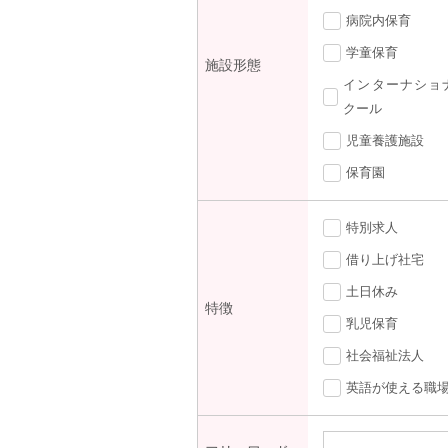
病院内保育
学童保育
施設形態
インターナショ
クール
児童養護施設
保育園
特別求人
借り上げ社宅
土日休み
特徴
乳児保育
社会福祉法人
英語が使える職