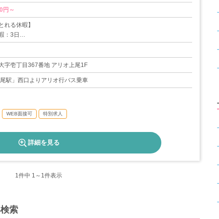
とれる休暇】
暇：3日
リー休暇：1日
暇：10日
公休）：126日
字壱丁目367番地 アリオ上尾1F
れる休暇】
上尾駅」西口よりアリオ行バス乗車
5日
休暇：1日
暇：1日
WEB面接可
特別求人
休暇
詳細を見る
1
件中 1～1件表示
再検索