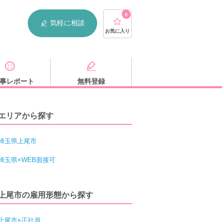
0
気軽に相談
お気に入り
事レポート
無料登録
エリアから探す
埼玉県上尾市
埼玉県×WEB面接可
上尾市の雇用形態から探す
上尾市×正社員