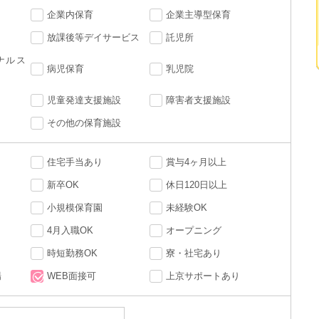
企業内保育
企業主導型保育
放課後等デイサービス
託児所
ナルス
病児保育
乳児院
児童発達支援施設
障害者支援施設
その他の保育施設
住宅手当あり
賞与4ヶ月以上
新卒OK
休日120日以上
小規模保育園
未経験OK
4月入職OK
オープニング
時短勤務OK
寮・社宅あり
場
WEB面接可
上京サポートあり