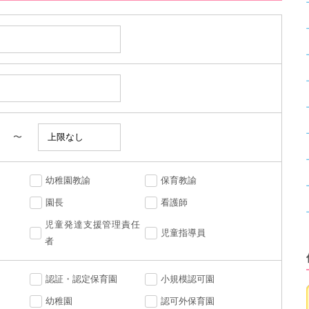
〜
幼稚園教諭
保育教諭
園長
看護師
児童発達支援管理責任
児童指導員
者
認証・認定保育園
小規模認可園
幼稚園
認可外保育園