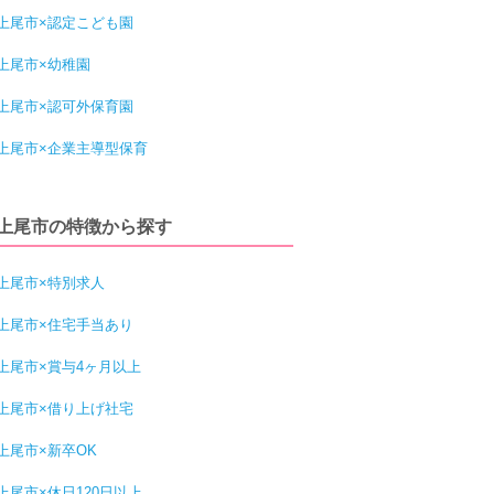
上尾市×認定こども園
上尾市×幼稚園
上尾市×認可外保育園
上尾市×企業主導型保育
上尾市の特徴から探す
上尾市×特別求人
上尾市×住宅手当あり
上尾市×賞与4ヶ月以上
上尾市×借り上げ社宅
上尾市×新卒OK
上尾市×休日120日以上