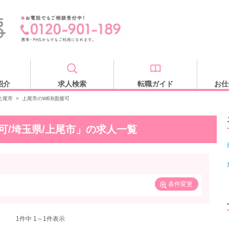
紹介
求人検索
転職ガイド
お仕
上尾市
>
上尾市のWEB面接可
可/埼玉県/上尾市」の求人一覧
条件変更
1
件中 1～1件表示