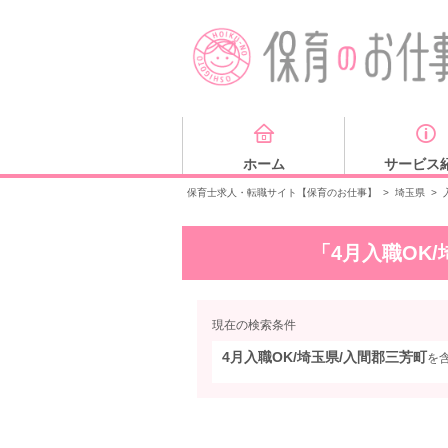
ホーム
サービス
保育士求人・転職サイト【保育のお仕事】
>
埼玉県
>
「4月入職OK
現在の検索条件
4月入職OK/埼玉県/入間郡三芳町
を