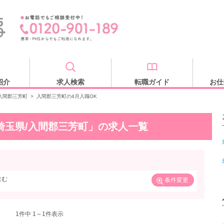
紹介
求人検索
転職ガイド
お仕
入間郡三芳町
>
入間郡三芳町の4月入職OK
/埼玉県/入間郡三芳町」の求人一覧
含む
条件変更
1
件中 1～1件表示