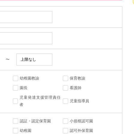
〜
幼稚園教諭
保育教諭
園長
看護師
児童発達支援管理責任
児童指導員
者
認証・認定保育園
小規模認可園
幼稚園
認可外保育園