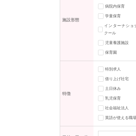
病院内保育
学童保育
施設形態
インターナショ
クール
児童養護施設
保育園
特別求人
借り上げ社宅
土日休み
特徴
乳児保育
社会福祉法人
英語が使える職