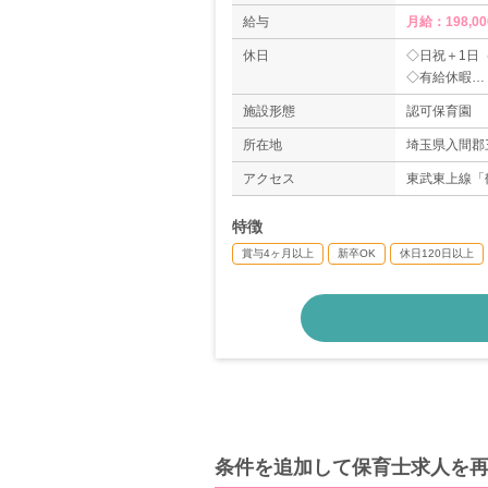
給与
月給：198,00
休日
◇日祝＋1日
◇有給休暇
◇介護休暇
施設形態
認可保育園
◇産前産後休
◇育児休暇
所在地
埼玉県入間郡三
＊年間休日数1
アクセス
東武東上線「
特徴
賞与4ヶ月以上
新卒OK
休日120日以上
条件を追加して保育士求人を