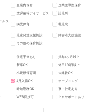
企業内保育
企業主導型保育
放課後等デイサービス
託児所
ナルス
病児保育
乳児院
児童発達支援施設
障害者支援施設
その他の保育施設
住宅手当あり
賞与4ヶ月以上
新卒OK
休日120日以上
小規模保育園
未経験OK
4月入職OK
オープニング
時短勤務OK
寮・社宅あり
場
WEB面接可
上京サポートあり