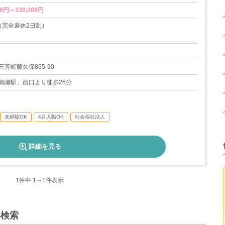
0円～330,000円
（完全週休2日制）
暇
芳町藤久保855-90
20日
鶴瀬駅」西口より徒歩25分
未経験OK
4月入職OK
社会福祉法人
詳細を見る
1
件中 1～1件表示
再検索