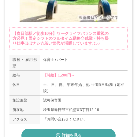
【春日部駅／徒歩10分】ワークライフバランス重視の
方必見！固定シフトのフルタイム勤務◇残業・持ち帰
り仕事ほぼナシ☆若い世代が活躍していますよ♪♪
職種・雇用形
保育士 / パート
態
給与
【時給】1,200円～
休日
土、日、祝、年末年始、他 ※週5日勤務（応相
談）
施設形態
認可保育園
所在地
埼玉県春日部市粕壁東3丁目12-16
アクセス
「お問い合わせください」
詳細を見る