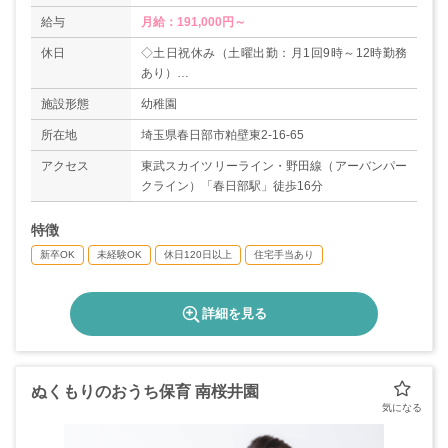
給与
月給：191,000円～
休日
◇土日祝休み（土曜出勤：月1回9時～12時勤務
あり）
◇有給休暇
施設形態
幼稚園
◇春休み（3月末～約1週間）
◇夏休み（7月末～8月末）
所在地
埼玉県春日部市粕壁東2-16-65
◇冬休み（12月末～1月6日）
アクセス
東武スカイツリーライン・野田線（アーバンパー
◇各長期休みの間に1～3回日直として出勤の可能
クライン）「春日部駅」徒歩16分
性あり（1日3時間）
＊年間休日数150日
特徴
新卒OK
未経験OK
休日120日以上
住宅手当あり
詳細を見る
ぬくもりのおうち保育 南桜井園