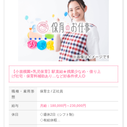
【小規模園×乳児保育】駅直結★残業少なめ・借り上
げ社宅・保育料補助あり…など好条件求人◎
職種・雇用形
保育士 / 正社員
態
給与
月給：180,000円～230,000円
休日
◇週休2日（シフト制）
◇有給休暇
＊年間休日110日