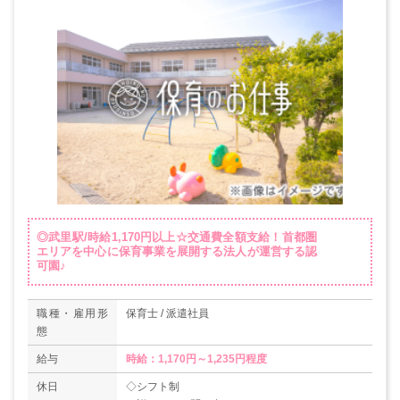
◎武里駅/時給1,170円以上☆交通費全額支給！首都圏
エリアを中心に保育事業を展開する法人が運営する認
可園♪
職種・雇用形
保育士 / 派遣社員
態
給与
時給：1,170円～1,235円程度
休日
◇シフト制