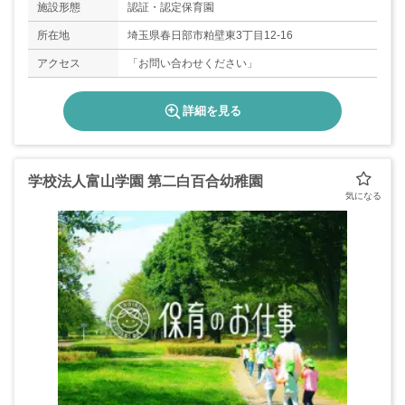
施設形態
認証・認定保育園
所在地
埼玉県春日部市粕壁東3丁目12-16
アクセス
「お問い合わせください」
詳細を見る
学校法人富山学園 第二白百合幼稚園