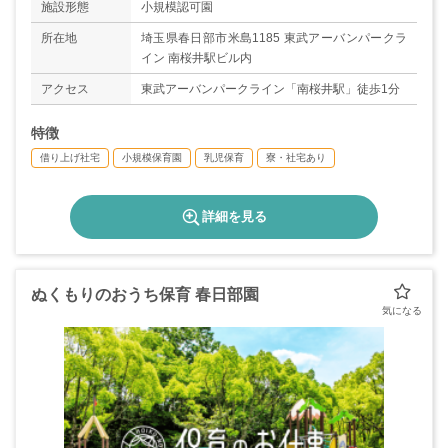
施設形態
小規模認可園
所在地
埼玉県春日部市米島1185 東武アーバンパークラ
イン 南桜井駅ビル内
アクセス
東武アーバンパークライン「南桜井駅」徒歩1分
特徴
借り上げ社宅
小規模保育園
乳児保育
寮・社宅あり
詳細を見る
ぬくもりのおうち保育 春日部園