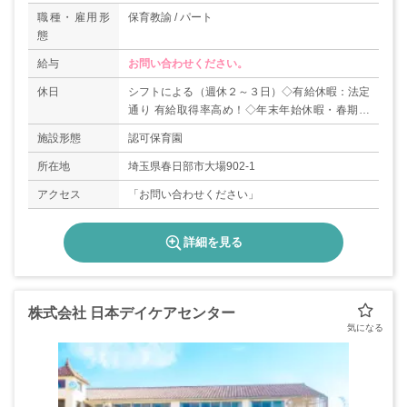
職種・雇用形
保育教諭 / パート
態
給与
お問い合わせください。
休日
シフトによる（週休２～３日）◇有給休暇：法定
通り 有給取得率高め！◇年末年始休暇・春期・
夏期・冬期の長期休暇可◇産前・産後休暇、育児
施設形態
認可保育園
休暇あり：取得実績あり◇看護休暇、介護休暇あ
り：取得実績あり
所在地
埼玉県春日部市大場902-1
アクセス
「お問い合わせください」
詳細を見る
株式会社 日本デイケアセンター