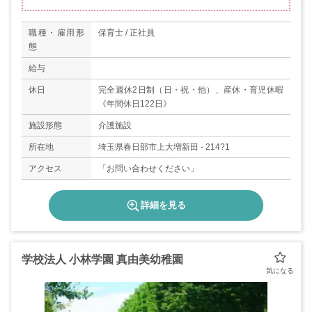
職種・雇用形
保育士 / 正社員
態
給与
休日
完全週休2日制（日・祝・他）、産休・育児休暇
《年間休日122日》
施設形態
介護施設
所在地
埼玉県春日部市上大増新田 - 214?1
アクセス
「お問い合わせください」
詳細を見る
学校法人 小林学園 真由美幼稚園