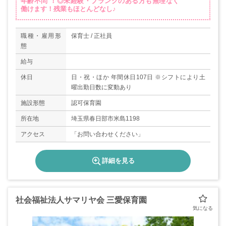
年齢不問 ！◎未経験・ブランクのある方も無理なく
働けます！残業もほとんどなし♪
職種・雇用形
保育士 / 正社員
態
給与
休日
日・祝・ほか 年間休日107日 ※シフトにより土
曜出勤日数に変動あり
施設形態
認可保育園
所在地
埼玉県春日部市米島1198
アクセス
「お問い合わせください」
詳細を見る
社会福祉法人サマリヤ会 三愛保育園