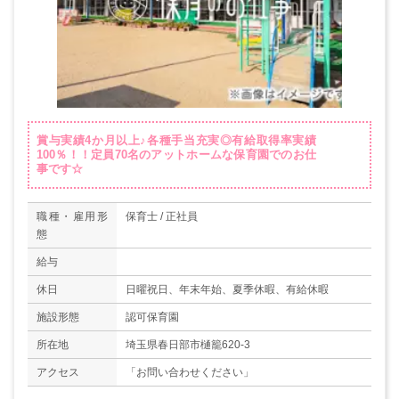
賞与実績4か月以上♪各種手当充実◎有給取得率実績
100％！！定員70名のアットホームな保育園でのお仕
事です☆
職種・雇用形
保育士 / 正社員
態
給与
休日
日曜祝日、年末年始、夏季休暇、有給休暇
施設形態
認可保育園
所在地
埼玉県春日部市樋籠620-3
アクセス
「お問い合わせください」