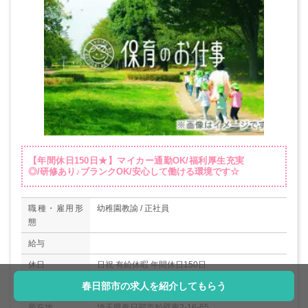
【年間休日150日★】マイカー通勤OK/福利厚生充実
◎/研修あり♪ブランクOK/安心して働ける環境です☆
職種・雇用形
幼稚園教諭 / 正社員
態
給与
休日
日祝 有給休暇 年間休日150日
春日部市の求人を紹介してもらう
施設形態
認可保育園
所在地
埼玉県春日部市粕壁東2-16-65