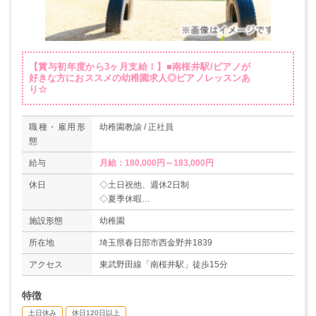
【賞与初年度から3ヶ月支給！】■南桜井駅/ピアノが
好きな方におススメの幼稚園求人◎ピアノレッスンあ
り☆
職種・雇用形
幼稚園教諭 / 正社員
態
給与
月給：180,000円～183,000円
休日
◇土日祝他、週休2日制
◇夏季休暇
◇年末年始休暇
施設形態
幼稚園
◇年間休日数143日
所在地
埼玉県春日部市西金野井1839
アクセス
東武野田線「南桜井駅」徒歩15分
特徴
土日休み
休日120日以上