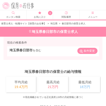
0
カンタン検索
お気に入り
閲覧履歴
メニュー
保育士求人・転職サイト【保育のお仕事】
>
埼玉県
>
春日部市の保育士求人
埼玉県春日部市の保育士求人
現在の検索条件
埼玉県春日部市
を含む
条件変更
埼玉県春日部市の保育士の給与情報
平均月給
最高月給
最低月給
19.4万円
21万円
18万円
※現在掲載されている正社員求人8件の月給情報に基づく