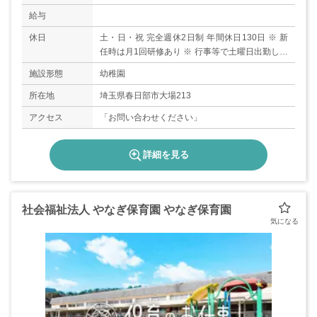
給与
休日
土・日・祝 完全週休2日制 年間休日130日 ※ 新
任時は月1回研修あり ※ 行事等で土曜日出勤した
場合代休あり 産前・産後休暇（取得・復帰実績
施設形態
幼稚園
あり） 育児休暇（取得・復帰実績あり） 介護・
看護休暇（取得・復帰実績あり） 夏期休暇 冬期
所在地
埼玉県春日部市大場213
休暇 春期休暇 有給休暇は法定通り
アクセス
「お問い合わせください」
詳細を見る
社会福祉法人 やなぎ保育園 やなぎ保育園