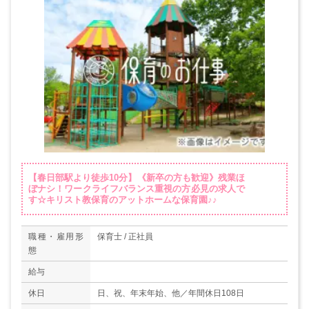
【春日部駅より徒歩10分】《新卒の方も歓迎》残業ほ
ぼナシ！ワークライフバランス重視の方必見の求人で
す☆キリスト教保育のアットホームな保育園♪♪
職種・雇用形
保育士 / 正社員
態
給与
休日
日、祝、年末年始、他／年間休日108日