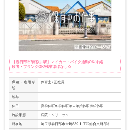
【春日部市/南桜井駅】マイカー・バイク通勤OK/未経
験者・ブランクOK/残業ほぼなし☆
職種・雇用形
保育士 / 正社員
態
給与
休日
夏季休暇冬季休暇年末年始休暇有給休暇
施設形態
病院・クリニック
所在地
埼玉県春日部市金崎839-1 庄和総合支所2階