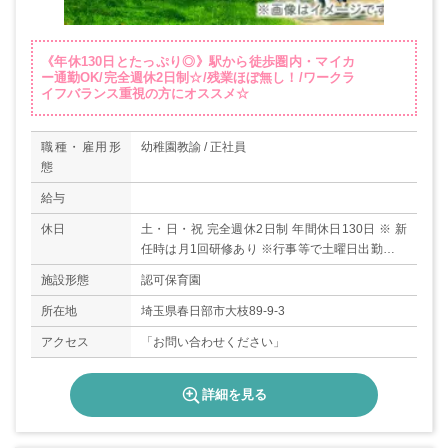
《年休130日とたっぷり◎》駅から徒歩圏内・マイカ
ー通勤OK/完全週休2日制☆/残業ほぼ無し！/ワークラ
イフバランス重視の方にオススメ☆
職種・雇用形
幼稚園教諭 / 正社員
態
給与
休日
土・日・祝 完全週休2日制 年間休日130日 ※ 新
任時は月1回研修あり ※行事等で土曜日出勤した
場合代休あり 産前・産後休暇（取得・復帰実績
施設形態
認可保育園
あり） 育児休暇（取得・復帰実績あり） 介護・
看護休暇（取得・復帰実績あり） 夏期休暇 冬期
所在地
埼玉県春日部市大枝89-9-3
休暇 春期休暇 有給休暇（法定通り）
アクセス
「お問い合わせください」
詳細を見る