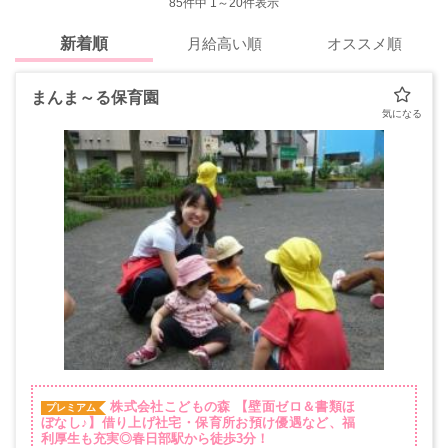
85
件中 1～20件表示
新着順
月給高い順
オススメ順
まんま～る保育園
株式会社こどもの森
【壁面ゼロ＆書類ほ
プレミアム
ぼなし♪】借り上げ社宅・保育所お預け優遇など、福
利厚生も充実◎春日部駅から徒歩3分！