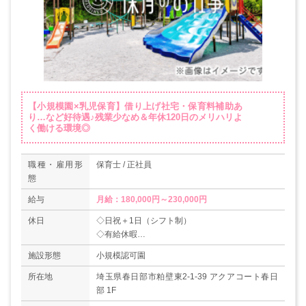
【小規模園×乳児保育】借り上げ社宅・保育料補助あ
り…など好待遇♪残業少なめ＆年休120日のメリハリよ
く働ける環境◎
職種・雇用形
保育士 / 正社員
態
給与
月給：180,000円～230,000円
休日
◇日祝＋1日（シフト制）
◇有給休暇
＊年間休日120日
施設形態
小規模認可園
所在地
埼玉県春日部市粕壁東2-1-39 アクアコート春日
部 1F