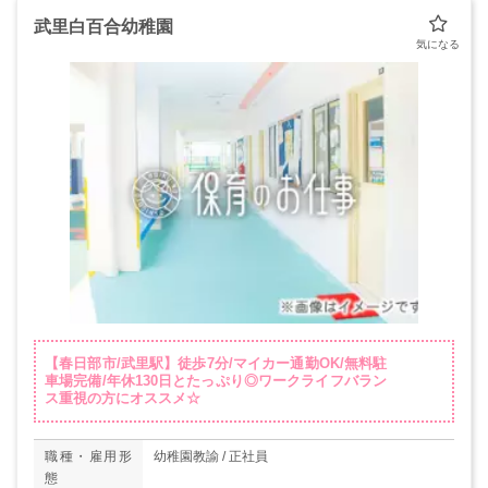
武里白百合幼稚園
【春日部市/武里駅】徒歩7分/マイカー通勤OK/無料駐
車場完備/年休130日とたっぷり◎ワークライフバラン
ス重視の方にオススメ☆
職種・雇用形
幼稚園教諭 / 正社員
態