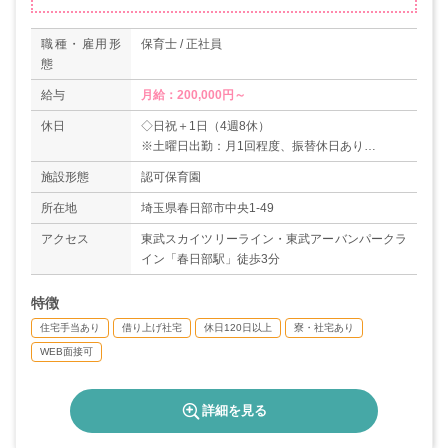
職種・雇用形
保育士 / 正社員
態
給与
月給：200,000円～
休日
◇日祝＋1日（4週8休）
※土曜日出勤：月1回程度、振替休日あり
◇有給休暇
施設形態
認可保育園
◇慶弔休暇
◇特別休暇
所在地
埼玉県春日部市中央1-49
◇産休・育休制度
アクセス
東武スカイツリーライン・東武アーバンパークラ
◇夏期休暇
イン「春日部駅」徒歩3分
◇年末年始（12/30～1/3）
＊年間休日数120日
特徴
住宅手当あり
借り上げ社宅
休日120日以上
寮・社宅あり
WEB面接可
詳細を見る