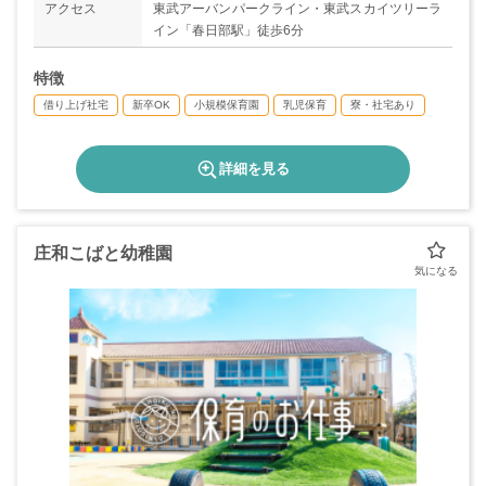
アクセス
東武アーバンパークライン・東武スカイツリーラ
イン「春日部駅」徒歩6分
特徴
借り上げ社宅
新卒OK
小規模保育園
乳児保育
寮・社宅あり
詳細を見る
庄和こばと幼稚園