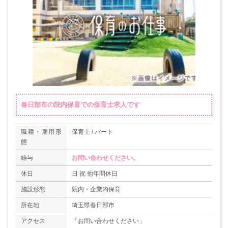
春日部市の院内保育での保育士求人です
職種・雇用形
保育士 / パート
態
給与
お問い合わせください。
休日
日 祝 他年間休日
施設形態
院内・企業内保育
所在地
埼玉県春日部市
アクセス
「お問い合わせください」