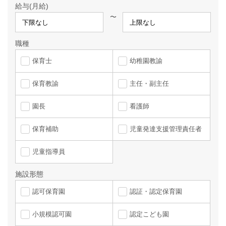
給与(月給)
〜
職種
保育士
幼稚園教諭
保育教諭
主任・副主任
園長
看護師
保育補助
児童発達支援管理責任者
児童指導員
施設形態
認可保育園
認証・認定保育園
小規模認可園
認定こども園