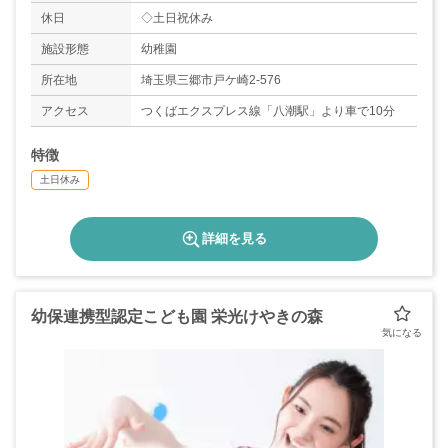
休日
◇土日祝休み
施設形態
幼稚園
所在地
埼玉県三郷市戸ケ崎2-576
アクセス
つくばエクスプレス線「八潮駅」より車で10分
特徴
土日休み
詳細を見る
幼保連携型認定こども園 栄光けやきの森