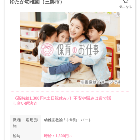
ゆたか幼稚園（三郷市）
《高時給1,300円×土日祝休み♪》不安や悩みは皆で話
し合い解決☆
職種・雇用形
幼稚園教諭 / 非常勤・パート
態
給与
時給：1,300円～