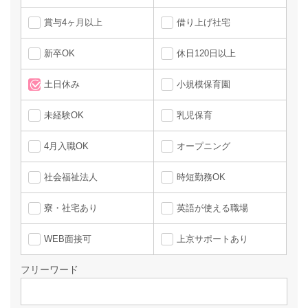
賞与4ヶ月以上
借り上げ社宅
新卒OK
休日120日以上
土日休み
小規模保育園
未経験OK
乳児保育
4月入職OK
オープニング
社会福祉法人
時短勤務OK
寮・社宅あり
英語が使える職場
WEB面接可
上京サポートあり
フリーワード