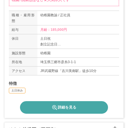
職種・雇用形
幼稚園教諭 / 正社員
態
給与
月給：185,000円
休日
土日祝
創立記念日
行事の代休
施設形態
幼稚園
埼玉県民の日
お盆休み
所在地
埼玉県三郷市彦糸3-1-1
正月休み
アクセス
JR武蔵野線「吉川美南駅」徒歩10分
特徴
土日休み
詳細を見る