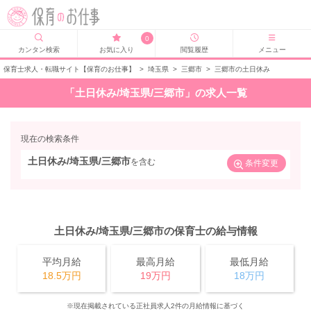
0
カンタン検索
お気に入り
閲覧履歴
メニュー
保育士求人・転職サイト【保育のお仕事】
>
埼玉県
>
三郷市
>
三郷市の土日休み
「土日休み/埼玉県/三郷市」の求人一覧
現在の検索条件
土日休み/埼玉県/三郷市
を含む
条件変更
土日休み/埼玉県/三郷市の保育士の給与情報
平均月給
最高月給
最低月給
18.5万円
19万円
18万円
※現在掲載されている正社員求人2件の月給情報に基づく