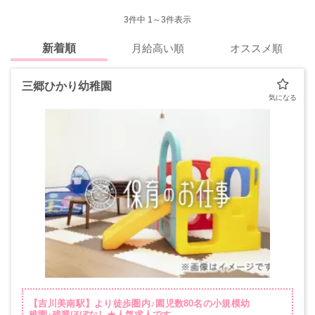
3
件中 1～3件表示
新着順
月給高い順
オススメ順
三郷ひかり幼稚園
【吉川美南駅】より徒歩圏内♪園児数80名の小規模幼
稚園♪残業ほぼなし★人気求人です