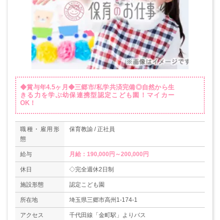
◆賞与年4.5ヶ月◆三郷市/私学共済完備◎自然から生
きる力を学ぶ幼保連携型認定こども園！マイカー
OK！
職種・雇用形
保育教諭 / 正社員
態
給与
月給：190,000円～200,000円
休日
◇完全週休2日制
施設形態
認定こども園
所在地
埼玉県三郷市高州1-174-1
アクセス
千代田線「金町駅」よりバス