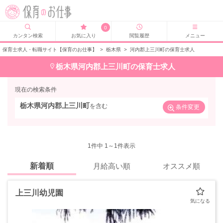
0
カンタン検索
お気に入り
閲覧履歴
メニュー
保育士求人・転職サイト【保育のお仕事】
>
栃木県
>
河内郡上三川町の保育士求人
栃木県河内郡上三川町の保育士求人
現在の検索条件
栃木県河内郡上三川町
を含む
条件変更
1
件中 1～1件表示
新着順
月給高い順
オススメ順
上三川幼児園