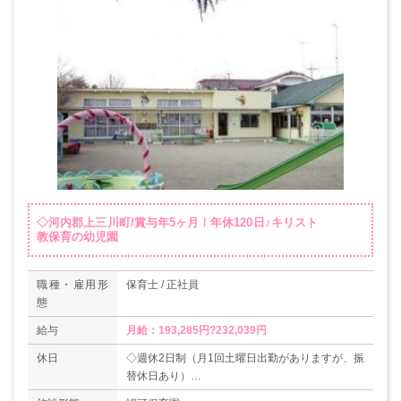
◇河内郡上三川町/賞与年5ヶ月！年休120日♪キリスト
教保育の幼児園
職種・雇用形
保育士 / 正社員
態
給与
月給：193,285円?232,039円
休日
◇週休2日制（月1回土曜日出勤がありますが、振
替休日あり）
◇有給休暇（6ヶ月経過後10日）