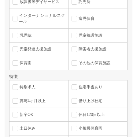
放課後等デイサービス
託児所
インターナショナルスク
病児保育
ール
乳児院
児童養護施設
児童発達支援施設
障害者支援施設
保育園
その他の保育施設
特徴
特別求人
住宅手当あり
賞与4ヶ月以上
借り上げ社宅
新卒OK
休日120日以上
土日休み
小規模保育園