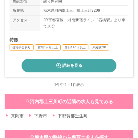
施設形態
認可保育園
◇年間休日数120日
所在地
栃木県河内郡上三川町上三川3209
アクセス
JR宇都宮線・湘南新宿ライン「石橋駅」より車
で10分
特徴
住宅手当あり
賞与4ヶ月以上
休日120日以上
未経験OK
詳細を見る
1
件中 1～1件表示
河内郡上三川町の近隣の求人も見てみる
真岡市
下野市
下都賀郡壬生町
栃木県の路線から保育士求人を探す