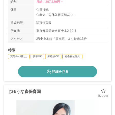
給与
月給：207,720円～
休日
◇日祝他
◇産休・育休取得実績あり
◇夏季休暇（5日）
施設形態
認可保育園
◇年末年始休暇
◇生理休暇
所在地
東京都国分寺市富士本2-30-4
◇傷病休暇
アクセス
JR中央本線「国立駅」より徒歩13分
◇慶弔休暇 等
＊年間休日113日
特徴
賞与4ヶ月以上
新卒OK
未経験OK
社会福祉法人
詳細を見る
じゆうな森保育園