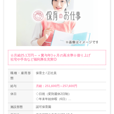
☆月給25.1万円～＋賞与年3ヶ月の高水準☆借り上げ
社宅や手当など福利厚生充実◎
職種・雇用形
保育士 / 正社員
態
給与
月給：251,600円～257,600円
休日
◇日祝（変則週休2日制）
◇年末年始休暇（6日）
◇リフレッシュ休暇（2日）
施設形態
認可保育園
◇有給休暇