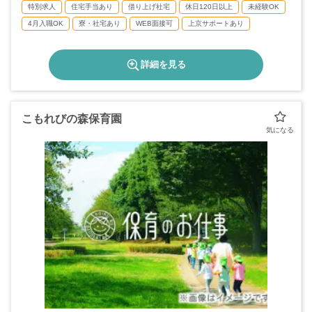
特別求人
住宅手当あり
借り上げ社宅
休日120日以上
未経験OK
4月入職OK
寮・社宅あり
WEB面接可
上京サポートあり
詳細を見る
こもれびの森保育園