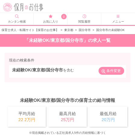
0
カンタン検索
お気に入り
閲覧履歴
メニュー
保育士求人・転職サイト【保育のお仕事】
>
東京都
>
国分寺市
>
国分寺市の未経験OK
「未経験OK/東京都/国分寺市」の求人一覧
現在の検索条件
未経験OK/東京都/国分寺市
を含む
条件変更
未経験OK/東京都/国分寺市の保育士の給与情報
平均月給
最高月給
最低月給
22.2万円
25万円
20万円
※現在掲載されている正社員求人5件の月給情報に基づく