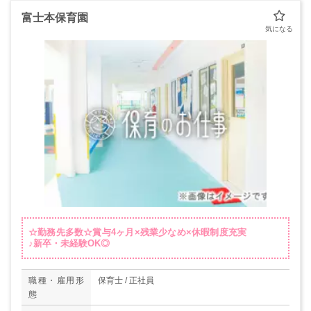
富士本保育園
☆勤務先多数☆賞与4ヶ月×残業少なめ×休暇制度充実
♪新卒・未経験OK◎
職種・雇用形
保育士 / 正社員
態