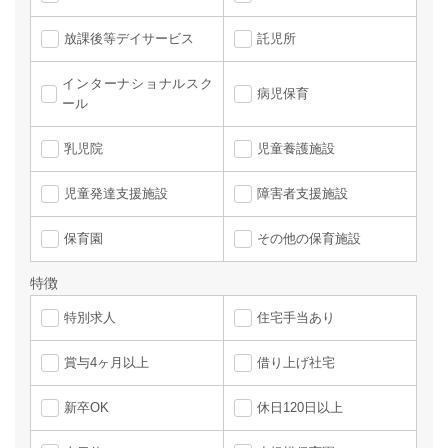
放課後等デイサービス
託児所
インターナショナルスク
病児保育
ール
乳児院
児童養護施設
児童発達支援施設
障害者支援施設
保育園
その他の保育施設
特徴
特別求人
住宅手当あり
賞与4ヶ月以上
借り上げ社宅
新卒OK
休日120日以上