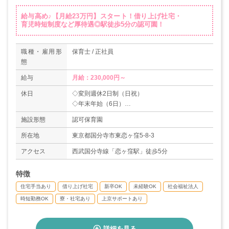
給与高め♪【月給23万円】スタート！借り上げ社宅・
育児時短制度など厚待遇◎駅徒歩5分の認可園！
職種・雇用形
保育士 / 正社員
態
給与
月給：230,000円～
休日
◇変則週休2日制（日祝）
◇年末年始（6日）
◇リフレッシュ休暇（2日）
施設形態
認可保育園
◇有給休暇（6か月経過後10日、以後毎年4月に
付与、入社1年で21日付与）
所在地
東京都国分寺市東恋ヶ窪5-8-3
※採用初年度の6ヵ月以内の傷病については特別
アクセス
西武国分寺線「恋ヶ窪駅」徒歩5分
休（5日）を付与
◇産前産後休暇
特徴
◇育児休暇
◇介護休暇
住宅手当あり
借り上げ社宅
新卒OK
未経験OK
社会福祉法人
＊年間休日数109日/閏年110日
時短勤務OK
寮・社宅あり
上京サポートあり
詳細を見る