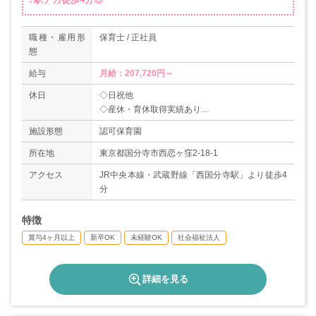
職種・雇用形
保育士 / 正社員
態
給与
月給：207,720円～
休日
◇日祝他
◇産休・育休取得実績あり
◇夏季休暇（5日）
施設形態
認可保育園
◇年末年始休暇
◇生理休暇
所在地
東京都国分寺市西恋ヶ窪2-18-1
◇傷病休暇
アクセス
JR中央本線・武蔵野線「西国分寺駅」より徒歩4
◇慶弔休暇 等
分
＊年間休日113日
特徴
賞与4ヶ月以上
新卒OK
未経験OK
社会福祉法人
詳細を見る