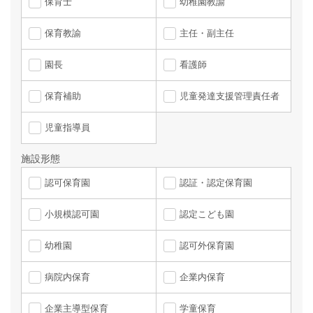
保育士
幼稚園教諭
保育教諭
主任・副主任
園長
看護師
保育補助
児童発達支援管理責任者
児童指導員
施設形態
認可保育園
認証・認定保育園
小規模認可園
認定こども園
幼稚園
認可外保育園
病院内保育
企業内保育
企業主導型保育
学童保育