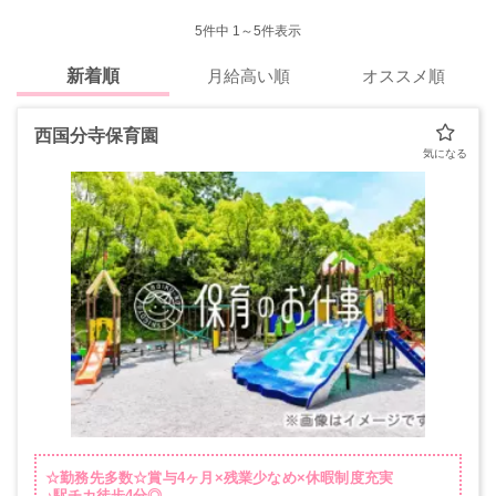
5
件中 1～5件表示
新着順
月給高い順
オススメ順
西国分寺保育園
☆勤務先多数☆賞与4ヶ月×残業少なめ×休暇制度充実
♪駅チカ徒歩4分◎