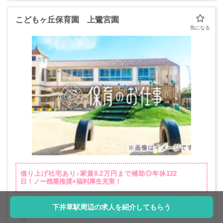
こどもヶ丘保育園 上鷺宮園
借り上げ社宅あり♪家賃8.2万円まで補助◎年休122
日！ノー残業推奨×福利厚生充実！
下井草駅周辺の求人を紹介してもらう
職種・雇用形
保育士 / 正社員
態