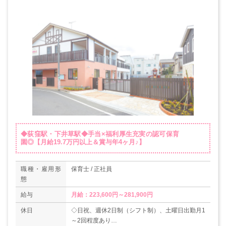
◆荻窪駅・下井草駅◆手当×福利厚生充実の認可保育
園◎【月給19.7万円以上＆賞与年4ヶ月♪】
職種・雇用形
保育士 / 正社員
態
給与
月給：223,600円～281,900円
休日
◇日祝、週休2日制（シフト制）、土曜日出勤月1
～2回程度あり