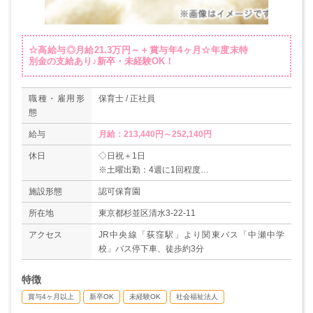
☆高給与◎月給21.3万円～＋賞与年4ヶ月☆年度末特
別金の支給あり♪新卒・未経験OK！
職種・雇用形
保育士 / 正社員
態
給与
月給：213,440円～252,140円
休日
◇日祝＋1日
※土曜出勤：4週に1回程度
◇年末年始休暇
施設形態
認可保育園
◇有給休暇
＊年間休日数110日
所在地
東京都杉並区清水3-22-11
アクセス
JR中央線「荻窪駅」より関東バス「中瀬中学
校」バス停下車、徒歩約3分
特徴
賞与4ヶ月以上
新卒OK
未経験OK
社会福祉法人