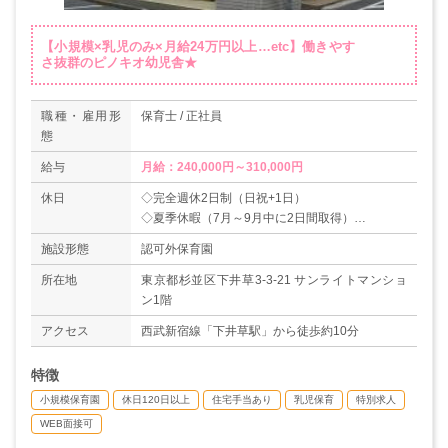
【小規模×乳児のみ×月給24万円以上…etc】働きやす
さ抜群のピノキオ幼児舎★
職種・雇用形
保育士 / 正社員
態
給与
月給：240,000円～310,000円
休日
◇完全週休2日制（日祝+1日）
◇夏季休暇（7月～9月中に2日間取得）
◇年末年始（12/29～1/3）
施設形態
認可外保育園
◇年次有給休暇
◇振休あり
所在地
東京都杉並区下井草3-3-21 サンライトマンショ
◇結婚休暇（5日）
ン1階
◇産前産後休暇
アクセス
西武新宿線「下井草駅」から徒歩約10分
◇育児休暇、育児休憩
◇介護休暇
特徴
◇乳幼児の看護休暇
◇慶弔休暇等
小規模保育園
休日120日以上
住宅手当あり
乳児保育
特別求人
◇会社指定・特別休暇等
WEB面接可
＊年間休日数120日