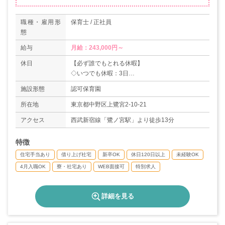
職種・雇用形
保育士 / 正社員
態
給与
休日
【必ず誰でもとれる休暇】
◇いつでも休暇：3日
◇アニバーサリー休暇：1日
施設形態
認可保育園
◇年次有給休暇：10日
＊年間休日（公休）：126日
所在地
東京都中野区上鷺宮2-10-21
【対象者がとれる休暇】
アクセス
西武新宿線「鷺ノ宮駅」より徒歩13分
◇結婚休暇：5日
◇子供の結婚休暇：1日
特徴
◇孫の誕生休暇：1日
◇慶弔休暇
住宅手当あり
借り上げ社宅
新卒OK
休日120日以上
未経験OK
◇育児・介護休暇
4月入職OK
寮・社宅あり
WEB面接可
特別求人
詳細を見る