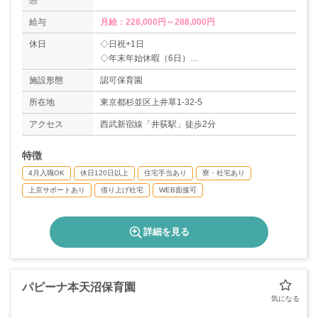
態
給与
月給：228,000円～288,000円
休日
◇日祝+1日
◇年末年始休暇（6日）
◇有給休暇（取得率73％）
施設形態
認可保育園
※入社時に3日と、その半年後10日付与されま
す！
所在地
東京都杉並区上井草1-32-5
◇特別休暇（5日/年）
アクセス
西武新宿線「井荻駅」徒歩2分
※有給で取得可能です。例)ご本人の結婚...5日間
◇介護休暇
特徴
◇産前産後休暇
◇育児休暇（取得率100％、復職率83％）
4月入職OK
休日120日以上
住宅手当あり
寮・社宅あり
＊年間休日数120日以上
上京サポートあり
借り上げ社宅
WEB面接可
詳細を見る
パピーナ本天沼保育園