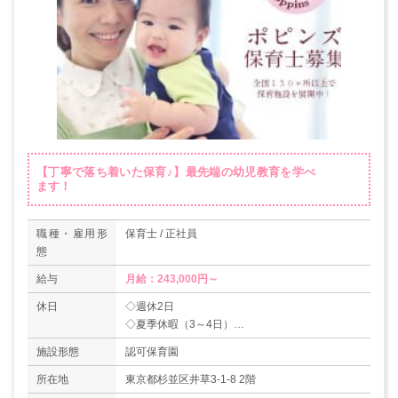
【丁寧で落ち着いた保育♪】最先端の幼児教育を学べ
ます！
職種・雇用形
保育士 / 正社員
態
給与
月給：243,000円～
休日
◇週休2日
◇夏季休暇（3～4日）
◇年末年始休暇（6日）
施設形態
認可保育園
◇有給休暇（初年度10日）
◇慶弔休暇
所在地
東京都杉並区井草3-1-8 2階
◇産休、育休（3歳まで時短可能）