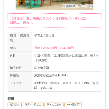
【杉並区】魅力満載のアスク！福利厚生◎・年休120
日以上・寮あり♪
職種・雇用形
保育士 / 正社員
態
給与
月給：246,500円～333,000円
休日
◇週休2日制（土日祝出勤分は翌週に振り替え休
日を取得）
◇有給休暇（入社時に10日付与！※10月以降の
施設形態
認可保育園
入社者は付与日数に規定あり）
◇特別休暇
所在地
東京都杉並区清水1-18-11
◇慶弔休暇（ご自身の結婚：5日以内等）
アクセス
JR中央線・総武線・東京メトロ丸ノ内線「荻窪
◇産休・育休
駅」徒歩10分
◇介護休暇
◇子の看護休暇（年5日）
特徴
◇不妊治療休暇（月2回まで）…等
＊年間休日123日（2020年度実績）
特別求人
休日120日以上
寮・社宅あり
WEB面接可