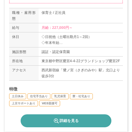
職種・雇用形
保育士 / 正社員
態
給与
月給：227,000円～
休日
◇日祝他（土曜出勤月1～2回）
◇年末年始
◇慶弔休暇
施設形態
認証・認定保育園
◇産休・育休（取得率100％）
◇有給休暇（入職時10日付与）
所在地
東京都中野区鷺宮4-4-22グランドショップ鷺宮2F
◇時間給制度（1時間単位で利用可能）
アクセス
西武新宿線「鷺ノ宮（さぎのみや）駅」北口より
◇年間休日116日
徒歩3分
特徴
土日休み
住宅手当あり
乳児保育
寮・社宅あり
上京サポートあり
WEB面接可
詳細を見る