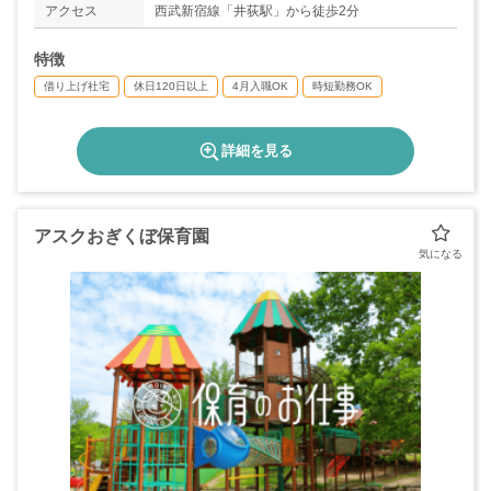
アクセス
西武新宿線「井荻駅」から徒歩2分
◇育児・介護休職制度
＊年間休日数125日
特徴
借り上げ社宅
休日120日以上
4月入職OK
時短勤務OK
詳細を見る
アスクおぎくぼ保育園