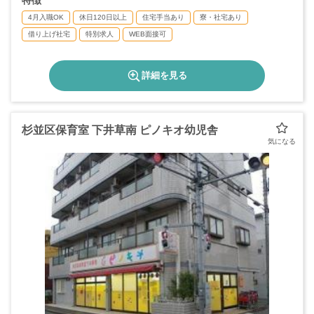
特徴
◇介護休暇
◇乳幼児の看護休暇
4月入職OK
休日120日以上
住宅手当あり
寮・社宅あり
◇慶弔休暇等
借り上げ社宅
特別求人
WEB面接可
◇会社指定・特別休暇等
＊年間休日数120日
詳細を見る
杉並区保育室 下井草南 ピノキオ幼児舎