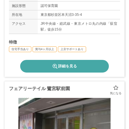
◇夏季休暇3日・年末年始6日
施設形態
認可保育園
◇慶弔休暇
◇有給休暇年間10～11日（入社月により変動、
所在地
東京都杉並区本天沼3-35-4
入社時に一部付与）
アクセス
JR中央線・総武線・東京メトロ丸の内線「荻窪
＊年間休日数117日
駅」徒歩15分
特徴
住宅手当あり
賞与4ヶ月以上
上京サポートあり
詳細を見る
フェアリーテイル 鷺宮駅前園