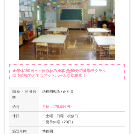
★年休150日＊土日祝休み★駅徒歩5分で通勤ラクラク
◎小規模でとてもアットホームな幼稚園！
職種・雇用形
幼稚園教諭 / 正社員
態
給与
月給：175,000円～
休日
◇土曜・日曜・祝祭日
◇夏季休暇（20日）
※8月に1週間夏季保育があるが、その他は全部夏
施設形態
幼稚園