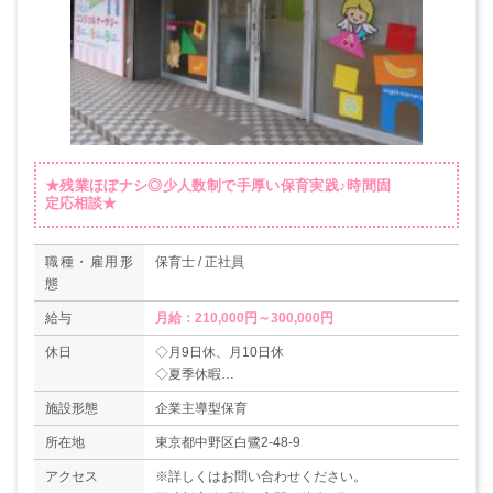
★残業ほぼナシ◎少人数制で手厚い保育実践♪時間固
定応相談★
職種・雇用形
保育士 / 正社員
態
給与
月給：210,000円～300,000円
休日
◇月9日休、月10日休
◇夏季休暇
◇年末年始休暇
施設形態
企業主導型保育
◇有給休暇
◇産休育休制度あり
所在地
東京都中野区白鷺2-48-9
＊年間休日数114日（企業カレンダーによる）
アクセス
※詳しくはお問い合わせください。