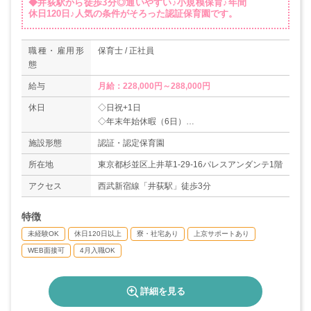
◆井荻駅から徒歩3分◎通いやすい♪小規模保育♪年間
休日120日♪人気の条件がそろった認証保育園です。
職種・雇用形
保育士 / 正社員
態
給与
月給：228,000円～288,000円
休日
◇日祝+1日
◇年末年始休暇（6日）
◇有給休暇（取得率73％）
施設形態
認証・認定保育園
※入社時に3日と、その半年後10日付与されま
す！
所在地
東京都杉並区上井草1-29-16パレスアンダンテ1階
◇特別休暇（5日/年）
アクセス
西武新宿線「井荻駅」徒歩3分
※有給で取得可能です。例)ご本人の結婚...5日間
◇介護休暇
特徴
◇産前産後休暇
◇育児休暇（取得率100％、復職率83％）
未経験OK
休日120日以上
寮・社宅あり
上京サポートあり
＊年間休日数120日以上
WEB面接可
4月入職OK
詳細を見る