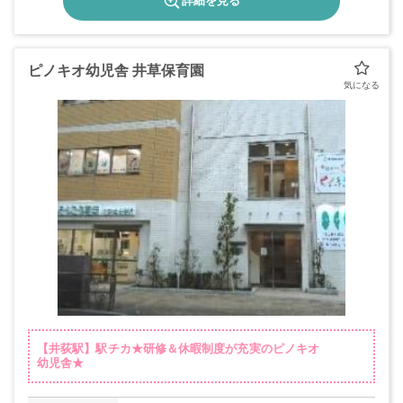
詳細を見る
ピノキオ幼児舎 井草保育園
【井荻駅】駅チカ★研修＆休暇制度が充実のピノキオ
幼児舎★