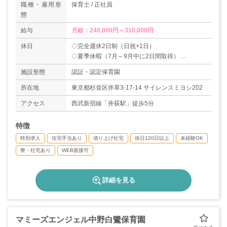
職種・雇用形
保育士 / 正社員
態
給与
月給：240,000円～310,000円
休日
◇完全週休2日制（日祝+1日）
◇夏季休暇（7月～9月中に2日間取得）
◇年末年始（12/29～1/3）
施設形態
認証・認定保育園
◇年次有給休暇
◇振休あり
所在地
東京都杉並区井草3-17-14 サイレンスミヨシ202
◇結婚休暇（5日）
アクセス
西武新宿線「井荻駅」徒歩5分
◇産前産後休暇
◇育児休暇、育児休憩
特徴
◇介護休暇
◇乳幼児の看護休暇
特別求人
住宅手当あり
借り上げ社宅
休日120日以上
未経験OK
◇慶弔休暇等
寮・社宅あり
WEB面接可
◇会社指定・特別休暇等
＊年間休日数120日
詳細を見る
マミーズエンジェル中野白鷺保育園