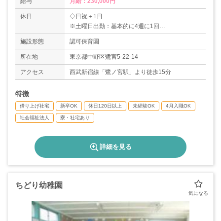
給与
月給：230,000円
休日
◇日祝＋1日
※土曜日出勤：基本的に4週に1回
◇夏季休暇（3日）
施設形態
認可保育園
◇年末年始休暇（6日）
◇有給休暇
所在地
東京都中野区鷺宮5-22-14
◇育児休業取得実績あり
アクセス
西武新宿線「鷺ノ宮駅」より徒歩15分
◇介護休業取得実績あり
◇看護休暇取得実績あり
特徴
＊年間休日120日
借り上げ社宅
新卒OK
休日120日以上
未経験OK
4月入職OK
社会福祉法人
寮・社宅あり
詳細を見る
ちどり幼稚園