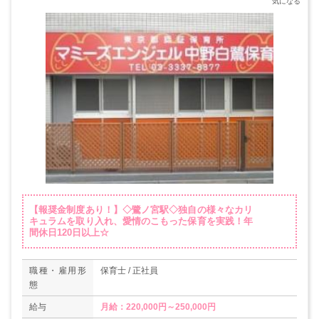
【報奨金制度あり！】◇鷺ノ宮駅◇独自の様々なカリ
キュラムを取り入れ、愛情のこもった保育を実践！年
間休日120日以上☆
職種・雇用形
保育士 / 正社員
態
給与
月給：220,000円～250,000円