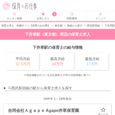
0
カンタン検索
お気に入り
閲覧履歴
メニュー
保育士求人・転職サイト【保育のお仕事】
>
東京都
>
路線から探す
>
西武新宿線
>
下井草駅
下井草駅（東京都）周辺の保育士求人
下井草駅の保育士の給与情報
平均月給
最高月給
最低月給
22.5万円
24万円
17万円
※現在掲載されている正社員求人17件の月給情報に基づく
西武新宿線の駅から保育士求人を探す
19
件中 1～19件表示
合同会社Ａｇａｐｅ Agape井草保育園