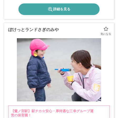
《休園日》
日・祝・年末年始（12/29～1/3）
詳細を見る
ぽけっとランドさぎのみや
【鷺ノ宮駅】駅チカ☆安心・厚待遇な三幸グループ運
営の保育園！