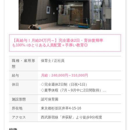
【高給与！月給24万円～】完全週休2日・育休復帰率
も100%♪ゆとりある人員配置＋手厚い教育◎
職種・雇用形
保育士 / 正社員
態
給与
月給：240,000円～310,000円
休日
◇完全週休2日制（日祝+1日）
◇夏季休暇（7月～9月中に2日間取得）
◇年末年始（12/29～1/3）
施設形態
認可保育園
◇年次有給休暇
◇振休あり
所在地
東京都杉並区井草4-15-16
◇結婚休暇（5日）
アクセス
西武新宿線「井荻駅」より徒歩9分程度
◇産前産後休暇
◇育児休暇、育児休憩