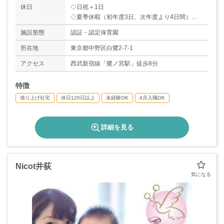
休日
◇日祝＋1日
◇夏季休暇（初年度3日、次年度より4日間）
◇年末年始休暇5日
施設形態
認証・認定保育園
◇リフレッシュ休暇制度あり（取得条件あり）
◇有給休暇
所在地
東京都中野区白鷺2-7-1
＊年間休日123日
アクセス
西武新宿線「鷺ノ宮駅」徒歩8分
特徴
借り上げ社宅
休日120日以上
未経験OK
4月入職OK
詳細を見る
Nicot井荻