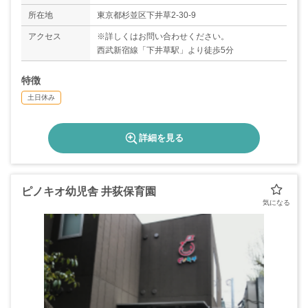
休み
◇春季休暇（10～14日）
所在地
東京都杉並区下井草2-30-9
◇有給休暇
アクセス
※詳しくはお問い合わせください。
＊年間休日150日
西武新宿線「下井草駅」より徒歩5分
特徴
土日休み
詳細を見る
ピノキオ幼児舎 井荻保育園