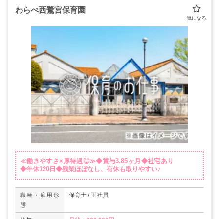
わらべ西鷺宮保育園
≪働きやすさ×厚待遇◎≫◆賞与3.85ヶ月◆社宅あり
◆年休120日◆残業ほぼなし、有休も取りやすい♪
職種・雇用形
保育士 / 正社員
態