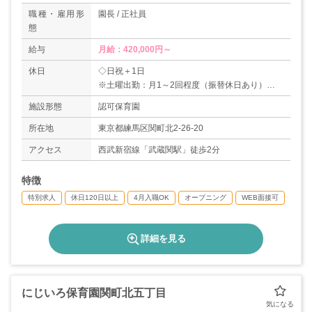
職種・雇用形
園長 / 正社員
態
給与
月給：420,000円～
休日
◇日祝＋1日
※土曜出勤：月1～2回程度（振替休日あり）
◇年末年始休暇（6日）
施設形態
認可保育園
◇有給休暇
◇産前産後休暇
所在地
東京都練馬区関町北2-26-20
◇育児休暇
アクセス
西武新宿線「武蔵関駅」徒歩2分
◇慶弔休暇
＊年間休日120日
特徴
特別求人
休日120日以上
4月入職OK
オープニング
WEB面接可
詳細を見る
にじいろ保育園関町北五丁目