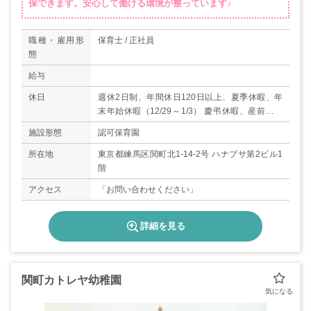
保できます。安心して働ける環境が整っています♪
職種・雇用形
保育士 / 正社員
態
給与
休日
週休2日制、年間休日120日以上、夏季休暇、年
末年始休暇（12/29～1/3） 慶弔休暇、産前産後
休暇、育児休暇、有給休暇（6ヵ月経過後の年次
施設形態
認可保育園
有給休暇日数10日)
所在地
東京都練馬区関町北1-14-2号 ハナブサ第2ビル1
階
アクセス
「お問い合わせください」
詳細を見る
関町カトレヤ幼稚園