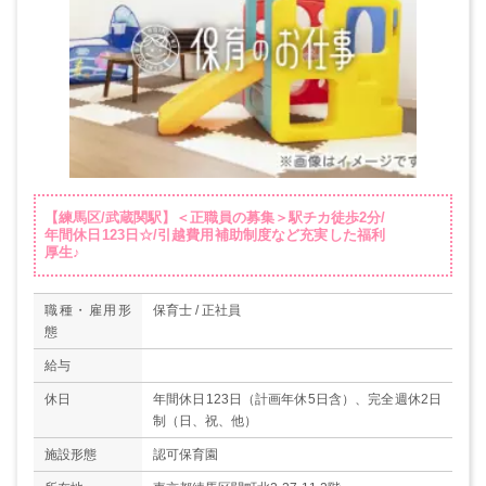
【練馬区/武蔵関駅】＜正職員の募集＞駅チカ徒歩2分/
年間休日123日☆/引越費用補助制度など充実した福利
厚生♪
職種・雇用形
保育士 / 正社員
態
給与
休日
年間休日123日（計画年休5日含）、完全週休2日
制（日、祝、他）
施設形態
認可保育園