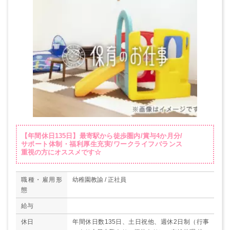
【年間休日135日】最寄駅から徒歩圏内/賞与4か月分/
サポート体制・福利厚生充実/ワークライフバランス
重視の方にオススメです☆
職種・雇用形
幼稚園教諭 / 正社員
態
給与
休日
年間休日数135日、土日祝他、週休2日制（行事