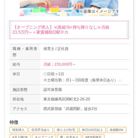
【オープニング求人】≪高給与×持ち帰りなし≫月給
23.5万円～＋家賃補助◎駅チカ
職種・雇用形
保育士 / 正社員
態
給与
月給：235,000円～
休日
◇日祝＋1日
※土曜出勤：月1～2回程度（振替休日あり）
◇年末年始休暇（6日）
施設形態
認可保育園
◇有給休暇
◇産前産後休暇
所在地
東京都練馬区関町北2-26-20
◇育児休暇
アクセス
西武新宿線「武蔵関駅」徒歩2分
◇慶弔休暇
＊年間休日120日
特徴
特別求人
住宅手当あり
借り上げ社宅
休日120日以上
未経験OK
4月入職OK
オープニング
寮・社宅あり
WEB面接可