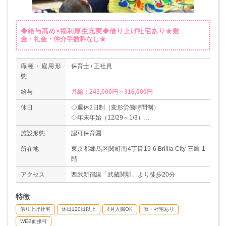
◆給与高め×福利厚生充実◆借り上げ社宅あり★敷
金・礼金・仲介手数料なし★
職種・雇用形
保育士 / 正社員
態
給与
月給：243,000円～316,000円
休日
◇週休2日制（変形労働時間制）
◇年末年始（12/29～1/3）
◇夏季休暇3日
施設形態
認可保育園
◇産前産後休暇
◇特別休暇
所在地
東京都練馬区関町南4丁目19-6 Brillia City 三鷹 1
◇育児休暇
階
◇介護休暇
アクセス
西武新宿線「武蔵関駅」より徒歩20分
◇有給休暇
＊年間休日数120日以上
特徴
借り上げ社宅
休日120日以上
4月入職OK
寮・社宅あり
WEB面接可