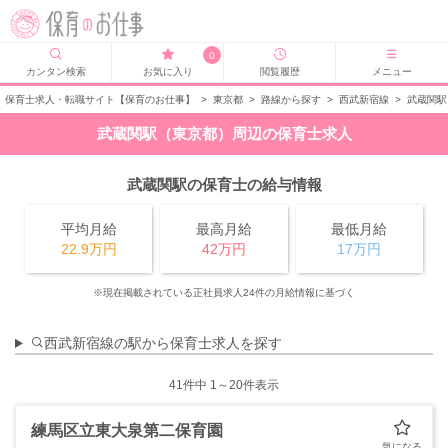
0
カンタン検索
お気に入り
閲覧履歴
メニュー
保育士求人・転職サイト【保育のお仕事】
>
東京都
>
路線から探す
>
西武新宿線
>
武蔵関駅
武蔵関駅（東京都）周辺の保育士求人
武蔵関駅の保育士の給与情報
平均月給
最高月給
最低月給
22.9万円
42万円
17万円
※現在掲載されている正社員求人24件の月給情報に基づく
西武新宿線の駅から保育士求人を探す
41
件中 1～20件表示
練馬区立東大泉第二保育園