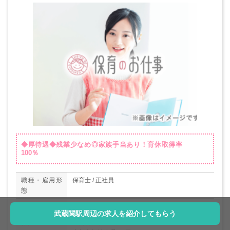
◆厚待遇◆残業少なめ◎家族手当あり！育休取得率
100％
職種・雇用形
保育士 / 正社員
態
給与
月給：223,000円～
武蔵関駅周辺の求人を紹介してもらう
休日
◇日祝+1日