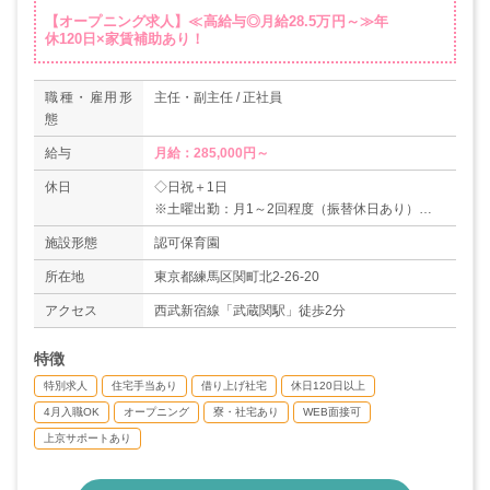
【オープニング求人】≪高給与◎月給28.5万円～≫年
休120日×家賃補助あり！
職種・雇用形
主任・副主任 / 正社員
態
給与
月給：285,000円～
休日
◇日祝＋1日
※土曜出勤：月1～2回程度（振替休日あり）
◇年末年始休暇（6日）
施設形態
認可保育園
◇有給休暇
◇産前産後休暇
所在地
東京都練馬区関町北2-26-20
◇育児休暇
アクセス
西武新宿線「武蔵関駅」徒歩2分
◇慶弔休暇
＊年間休日120日
特徴
特別求人
住宅手当あり
借り上げ社宅
休日120日以上
4月入職OK
オープニング
寮・社宅あり
WEB面接可
上京サポートあり