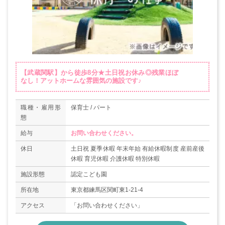
【武蔵関駅】から徒歩8分★土日祝お休み◎残業ほぼ
なし！アットホームな雰囲気の施設です♪
職種・雇用形
保育士 / パート
態
給与
お問い合わせください。
休日
土日祝 夏季休暇 年末年始 有給休暇制度 産前産後
休暇 育児休暇 介護休暇 特別休暇
施設形態
認定こども園
所在地
東京都練馬区関町東1-21-4
アクセス
「お問い合わせください」