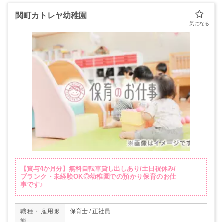
関町カトレヤ幼稚園
【賞与4か月分】無料自転車貸し出しあり/土日祝休み/
ブランク・未経験OK◎幼稚園での預かり保育のお仕
事です♪
職種・雇用形
保育士 / 正社員
態