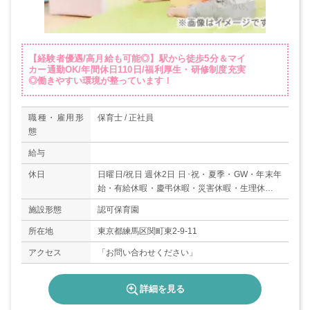
【経験者優遇/高月給も可能◎】駅から徒歩5分＆マイ
カー通勤OK/年間休日110日/福利厚生・研修制度充実
◎働きやすい環境が整っています！
職種・雇用形
保育士 / 正社員
態
給与
休日
日曜日/祝日 週休2日 日･祝・夏季・GW・年末年
始・有給休暇・慶弔休暇・災害休暇・生理休暇・
母子健康管理のための休暇等/ 育児休業取得実績
施設形態
認可保育園
あり
所在地
東京都練馬区関町東2-9-11
アクセス
「お問い合わせください」
詳細を見る