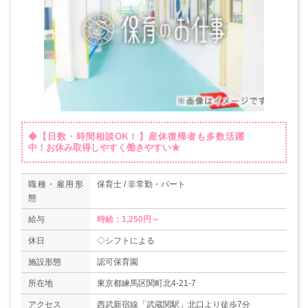
◆【日数・時間相談OK！】産休復帰者も多数活躍
中！お休み取得しやすく働きやすい★
職種・雇用形
保育士 / 非常勤・パート
態
給与
時給：1,250円～
休日
◇シフトによる
施設形態
認可保育園
所在地
東京都練馬区関町北4-21-7
アクセス
西武新宿線「武蔵関駅」北口より徒歩7分