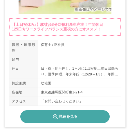
【土日祝休み♪】駅徒歩8分◎福利厚生充実！年間休日
125日★ワークライフバランス重視の方にオススメ！
職種・雇用形
保育士 / 正社員
態
給与
休日
日・祝・他※但し、1ヶ月に1回程度土曜日出勤あ
り、夏季休暇、年末年始（12/29～1/3）、年間休
日125日、有給休暇、慶弔休暇、産前産後休暇、
施設形態
幼稚園
育児休暇、介護休暇、特別休暇
所在地
東京都練馬区関町東1-21-4
アクセス
「お問い合わせください」
詳細を見る