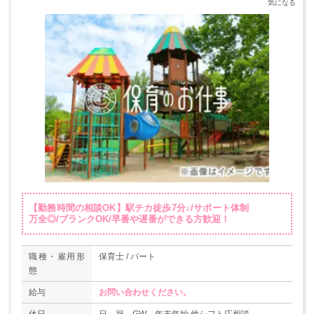
【勤務時間の相談OK】駅チカ徒歩7分♪/サポート体制
万全◎/ブランクOK/早番や遅番ができる方歓迎！
職種・雇用形
保育士 / パート
態
給与
お問い合わせください。