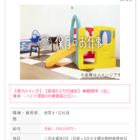
【賞与4.4ヶ月】【家賃8.2万円補助】◆離職率［低］
◆車・バイク通勤OK◆園庭が広い♪
職種・雇用形
保育士 / 正社員
態
給与
休日
◇完全週休2日（日祝＋1日※土曜出勤時振替休日