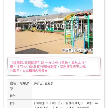
【練馬区/武蔵関駅】駅チカ10分♪/昇給・賞与あり/
寮・社宅あり/制服貸与/研修制度・福利厚生充実の保
育園です☆正職員の募集★
職種・雇用形
保育士 / 正社員
態
給与
休日
日曜祝日※土曜日月2日程度出勤あり、夏季・年