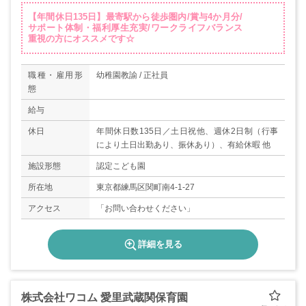
【年間休日135日】最寄駅から徒歩圏内/賞与4か月分/
サポート体制・福利厚生充実/ワークライフバランス
重視の方にオススメです☆
職種・雇用形
幼稚園教諭 / 正社員
態
給与
休日
年間休日数135日／土日祝他、週休2日制（行事
により土日出勤あり、振休あり）、有給休暇 他
施設形態
認定こども園
所在地
東京都練馬区関町南4-1-27
アクセス
「お問い合わせください」
詳細を見る
株式会社ワコム 愛里武蔵関保育園