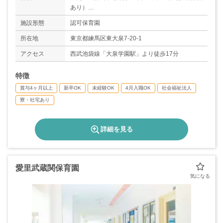
あり）
◇育児休暇
施設形態
認可保育園
◇夏季休暇5日
◇年末年始休暇6日
所在地
東京都練馬区東大泉7-20-1
＊年間休日数116日
アクセス
西武池袋線「大泉学園駅」より徒歩17分
特徴
賞与4ヶ月以上
新卒OK
未経験OK
4月入職OK
社会福祉法人
寮・社宅あり
詳細を見る
愛里武蔵関保育園