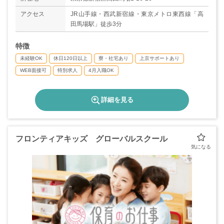
◇特別休暇（5日/年）
アクセス
JR山手線・西武新宿線・東京メトロ東西線「高
※有給で取得可能です。例)ご本人の結婚...5日間
田馬場駅」徒歩3分
◇介護休暇
◇産前産後休暇
特徴
◇育児休暇（取得率100％、復職率83％）
＊年間休日数120日以上
未経験OK
休日120日以上
寮・社宅あり
上京サポートあり
WEB面接可
特別求人
4月入職OK
詳細を見る
フロンティアキッズ グローバルスクール