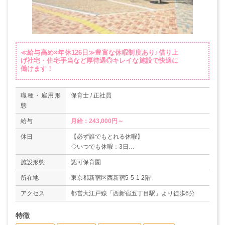
≪給与高め×年休126日≫豊富な休暇制度あり♪借り上
げ社宅・住宅手当など厚待遇◎キレイな施設で快適に
働けます！
職種・雇用形
保育士 / 正社員
態
給与
休日
【必ず誰でもとれる休暇】
◇いつでも休暇：3日
◇アニバーサリー休暇：1日
施設形態
認可保育園
◇年次有給休暇：10日
＊年間休日（公休）：126日
所在地
東京都新宿区西新宿5-5-1 2階
【対象者がとれる休暇】
アクセス
都営大江戸線「西新宿五丁目駅」より徒歩6分
◇結婚休暇：5日
◇子供の結婚休暇：1日
特徴
◇孫の誕生休暇：1日