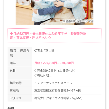
◆月給22万円～◆土日祝休み◎住宅手当・時短勤務制
度・育児支援・託児所あり☆
職種・雇用形
保育士 / 正社員
態
給与
月給：220,000円～370,000円
休日
◇完全週休2日制（土日祝休み）
◇有給休暇
◇年末年始休暇（12/30～1/3）
施設形態
インターナショナルスクール
◇育児・介護・看護休暇（男女問わず育休取得実
績あり）
所在地
東京都新宿区市谷加賀町2-4-27 A棟
＊年間休日数121日
アクセス
都営大江戸線「牛込柳町駅」徒歩5分
～お子様の行事、親御さんの介護などによる
お休みも柔軟に対応いたします～
特徴