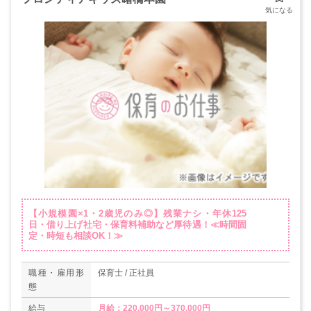
【小規模園×1・2歳児のみ◎】残業ナシ・年休125
日・借り上げ社宅・保育料補助など厚待遇！≪時間固
定・時短も相談OK！≫
職種・雇用形
保育士 / 正社員
態
給与
月給：220,000円～370,000円