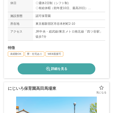
休日
◇週休2日制（シフト制）
◇有給休暇（初年度10日、最高20日）
◇年末年始・夏季休暇（正社員3～4日）、特別休
施設形態
認可保育園
暇
◇育児・介護休職制度
所在地
東京都新宿区市谷本村町2-10
アクセス
JR中央・総武線/東京メトロ南北線「四ツ谷駅」
徒歩7分
特徴
未経験OK
寮・社宅あり
WEB面接可
詳細を見る
にじいろ保育園高田馬場東