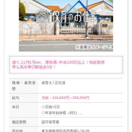
借り上げ社宅etc、厚待遇♪年休120日以上！有給取得
率も高水準◎駅徒歩3分！
職種・雇用形
保育士 / 正社員
態
給与
月給：228,000円～288,000円
休日
◇日祝+1日
◇年末年始休暇（6日）
◇有給休暇（取得率73％）
施設形態
認可保育園
※入社時に3日と、その半年後10日付与されま
す！
所在地
東京都新宿区高田馬場1-16-26