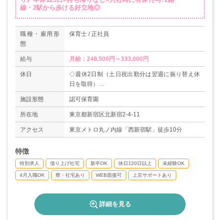
線・2駅から歩ける好立地◎
職種・雇用形
保育士 / 正社員
態
給与
月給：246,500円～333,000円
休日
◇週休2日制（土日祝出勤分は翌週に振り替え休
日を取得）
◇有給休暇（入社時に10日付与！※10月以降の
施設形態
認可保育園
入社者は付与日数に規定あり）
◇特別休暇
所在地
東京都新宿区北新宿2-4-11
◇慶弔休暇（ご自身の結婚：5日以内等）
アクセス
東京メトロ丸ノ内線「西新宿駅」徒歩10分
◇産休・育休
◇介護休暇
特徴
◇子の看護休暇（年5日）
◇不妊治療休暇（月2回まで）…等
特別求人
借り上げ社宅
新卒OK
休日120日以上
未経験OK
＊年間休日123日（2020年度実績）
4月入職OK
寮・社宅あり
WEB面接可
上京サポートあり
詳細を見る