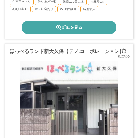
◇慶弔休暇
住宅手当あり
借り上げ社宅
休日120日以上
未経験OK
◇育児・介護休暇
4月入職OK
寮・社宅あり
WEB面接可
特別求人
詳細を見る
ほっぺるランド新大久保【テノ.コーポレーション】