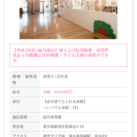
【年休126日×給与高め】借り上げ社宅制度・住宅手
当あり◎残業は月5H程度！子ども主体の保育ができ
る♪
職種・雇用形
保育士 / 正社員
態
給与
月給：243,000円～
休日
【必ず誰でもとれる休暇】
◇いつでも休暇：3日
◇アニバーサリー休暇：1日
施設形態
認可保育園
◇年次有給休暇：10日
＊年間休日（公休）：126日
所在地
東京都新宿区西落合3-19
【対象者がとれる休暇】
アクセス
都営大江戸線「落合南長崎駅」徒歩9分