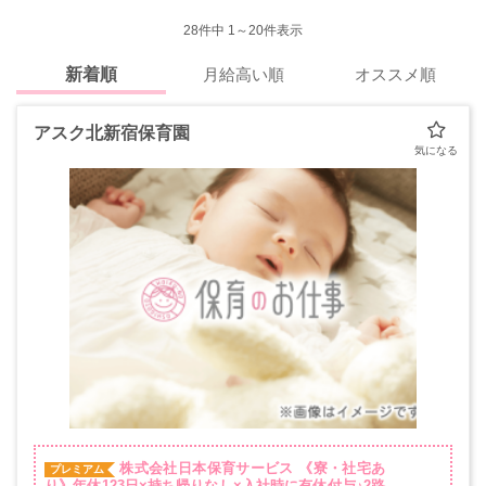
28
件中 1～20件表示
新着順
月給高い順
オススメ順
アスク北新宿保育園
株式会社日本保育サービス
《寮・社宅あ
プレミアム
り》年休123日×持ち帰りなし×入社時に有休付与♪2路