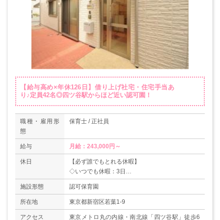
【給与高め×年休126日】借り上げ社宅・住宅手当あ
り♪定員42名◎四ツ谷駅からほど近い認可園！
職種・雇用形
保育士 / 正社員
態
給与
休日
【必ず誰でもとれる休暇】
◇いつでも休暇：3日
◇アニバーサリー休暇：1日
施設形態
認可保育園
◇年次有給休暇：10日
＊年間休日（公休）：126日
所在地
東京都新宿区若葉1-9
【対象者がとれる休暇】
アクセス
東京メトロ丸の内線・南北線「四ツ谷駅」徒歩6