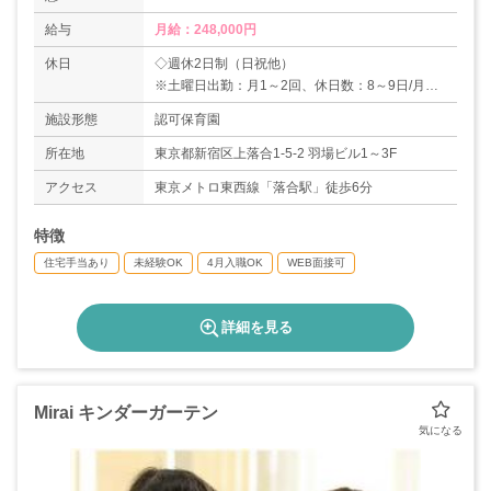
給与
月給：248,000円
休日
◇週休2日制（日祝他）
※土曜日出勤：月1～2回、休日数：8～9日/月
◇有給休暇
施設形態
認可保育園
◇年末年始休暇
◇出産・育児休暇
所在地
東京都新宿区上落合1-5-2 羽場ビル1～3F
アクセス
東京メトロ東西線「落合駅」徒歩6分
特徴
住宅手当あり
未経験OK
4月入職OK
WEB面接可
詳細を見る
Mirai キンダーガーテン