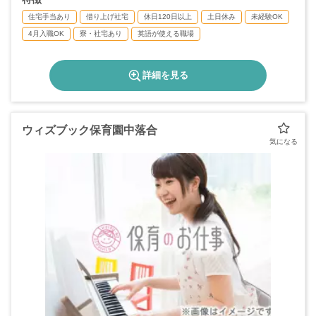
住宅手当あり
借り上げ社宅
休日120日以上
土日休み
未経験OK
4月入職OK
寮・社宅あり
英語が使える職場
詳細を見る
ウィズブック保育園中落合