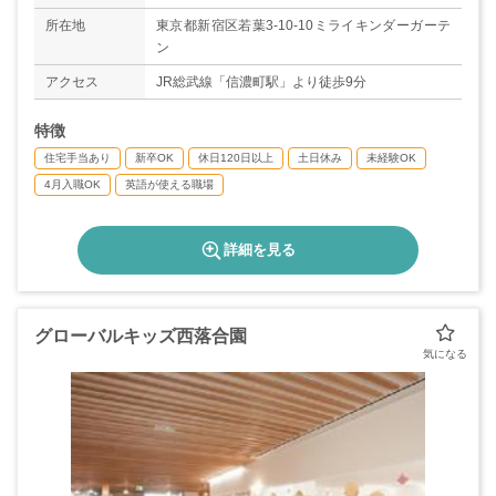
◇夏季休暇
◇年末年始（1週間）
所在地
東京都新宿区若葉3-10-10ミライキンダーガーテ
◇3月末の2日間
ン
◇有給休暇
アクセス
JR総武線「信濃町駅」より徒歩9分
◇年間休日数121日
特徴
住宅手当あり
新卒OK
休日120日以上
土日休み
未経験OK
4月入職OK
英語が使える職場
詳細を見る
グローバルキッズ西落合園