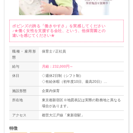
ポピンズの誇る「働きやすさ」を実感してください
♪★働く女性を支援する会社、という、他保育園との
違いを感じてください★
職種・雇用形
保育士 / 正社員
態
給与
月給：232,000円～
休日
◇週休2日制（シフト制）
◇有給休暇（初年度10日、最高20日）
◇年末年始・夏季休暇（正社員3～4日）、特別休
施設形態
企業内保育
暇
所在地
東京都新宿区※地図表記は実際の勤務地と異なる
場合があります。
アクセス
都営大江戸線「東新宿駅」
特徴