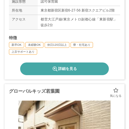
施設形態
認可保育園
◇年次有給休暇
◇育児・介護・看護休暇
所在地
東京都新宿区新宿6-27-56 新宿スクエアビル2階
◇男性の育児休業取得実績あり
アクセス
都営大江戸線/東京メトロ副都心線「東新宿駅」
＊年間休日数125日
徒歩2分
特徴
新卒OK
未経験OK
休日120日以上
寮・社宅あり
上京サポートあり
詳細を見る
グローバルキッズ若葉園