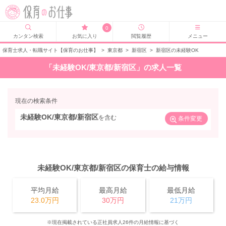
0
カンタン検索
お気に入り
閲覧履歴
メニュー
保育士求人・転職サイト【保育のお仕事】
>
東京都
>
新宿区
>
新宿区の未経験OK
「未経験OK/東京都/新宿区」の求人一覧
現在の検索条件
未経験OK/東京都/新宿区
を含む
条件変更
未経験OK/東京都/新宿区の保育士の給与情報
平均月給
最高月給
最低月給
23.0万円
30万円
21万円
※現在掲載されている正社員求人26件の月給情報に基づく