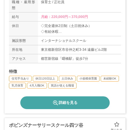
職種・雇用形
保育士 / 正社員
態
給与
月給：220,000円～370,000円
休日
◇完全週休2日制（土日祝休み）
◇有給休暇
◇年末年始休暇（12/30～1/3）
施設形態
インターナショナルスクール
◇育児・介護・看護休暇（男女問わず育休取得実
績あり）
所在地
東京都新宿区市谷仲之町3-34 遠藤ビル2階
＊年間休日数121日
アクセス
都営新宿線「曙橋駅」徒歩7分
～お子様の行事、親御さんの介護などによる
お休みも柔軟に対応いたします～
特徴
住宅手当あり
休日120日以上
土日休み
小規模保育園
未経験OK
乳児保育
4月入職OK
英語が使える職場
詳細を見る
ポピンズナーサリースクール四ツ谷