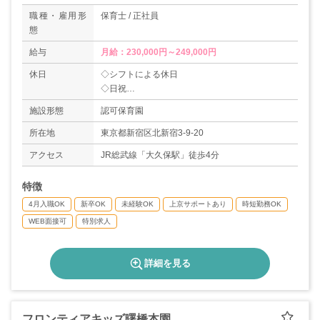
職種・雇用形
保育士 / 正社員
態
給与
月給：230,000円～249,000円
休日
◇シフトによる休日
◇日祝
◇年末年始
施設形態
認可保育園
◇産休育休制度あり
◇年間休日114日+夏季休暇3日（年度により変動
所在地
東京都新宿区北新宿3-9-20
あり）
アクセス
JR総武線「大久保駅」徒歩4分
特徴
4月入職OK
新卒OK
未経験OK
上京サポートあり
時短勤務OK
WEB面接可
特別求人
詳細を見る
フロンティアキッズ曙橋本園