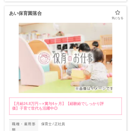
あい保育園落合
【月給24.8万円～×賞与4ヶ月】【経験給でしっかり評
価】子育て世代も活躍中◎
職種・雇用形
保育士 / 正社員
態