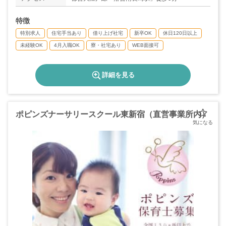
◇結婚休暇：5日
◇子供の結婚休暇：1日
特徴
◇孫の誕生休暇：1日
◇慶弔休暇
特別求人
住宅手当あり
借り上げ社宅
新卒OK
休日120日以上
◇育児・介護休暇
未経験OK
4月入職OK
寮・社宅あり
WEB面接可
詳細を見る
ポピンズナーサリースクール東新宿（直営事業所内）