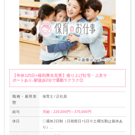
【年休125日×福利厚生充実】借り上げ社宅・上京サ
ポートあり♪駅徒歩2分で通勤ラクラク◎
職種・雇用形
保育士 / 正社員
態
給与
月給：220,000円～370,000円
休日
◇週休2日制（日祝祭日+1日※土曜出勤は振休あ
り）
◇年末年始（12/29～1/3）