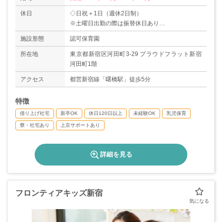
休日
◇日祝＋1日（週休2日制）
※土曜日出勤の際は振替休日あり
◇年末年始
施設形態
認可保育園
◇年次有給休暇
◇育児・介護・看護休暇
所在地
東京都新宿区河田町3-29 プラウドフラット新宿
＊男性の育児休業取得実績あり
河田町1階
＊年間休日数125日
アクセス
都営新宿線「曙橋駅」徒歩5分
特徴
借り上げ社宅
新卒OK
休日120日以上
未経験OK
乳児保育
寮・社宅あり
上京サポートあり
詳細を見る
フロンティアキッズ新宿