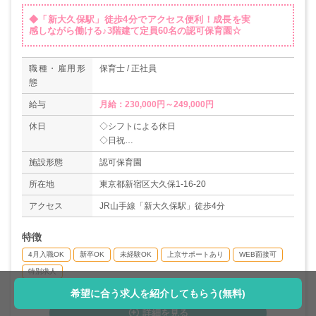
◆「新大久保駅」徒歩4分でアクセス便利！成長を実
感しながら働ける♪3階建て定員60名の認可保育園☆
職種・雇用形
保育士 / 正社員
態
給与
月給：230,000円～249,000円
休日
◇シフトによる休日
◇日祝
◇年末年始
施設形態
認可保育園
◇産休育休制度あり
◇年間休日114日+夏季休暇3日（年度により変動
所在地
東京都新宿区大久保1-16-20
あり）
アクセス
JR山手線「新大久保駅」徒歩4分
特徴
4月入職OK
新卒OK
未経験OK
上京サポートあり
WEB面接可
特別求人
希望に合う求人を紹介してもらう(無料)
詳細を見る