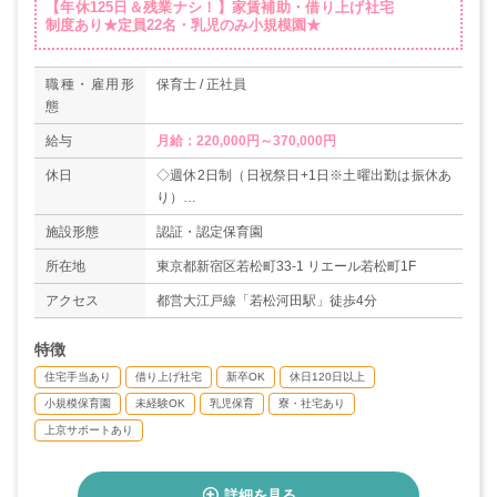
【年休125日＆残業ナシ！】家賃補助・借り上げ社宅
制度あり★定員22名・乳児のみ小規模園★
職種・雇用形
保育士 / 正社員
態
給与
月給：220,000円～370,000円
休日
◇週休2日制（日祝祭日+1日※土曜出勤は振休あ
り）
◇年末年始（12/29～1/3）
施設形態
認証・認定保育園
◇年次有給休暇
◇育児・介護・看護休暇
所在地
東京都新宿区若松町33-1 リエール若松町1F
◇男性の育児休業取得実績あり
アクセス
都営大江戸線「若松河田駅」徒歩4分
＊年間休日数125日
特徴
住宅手当あり
借り上げ社宅
新卒OK
休日120日以上
小規模保育園
未経験OK
乳児保育
寮・社宅あり
上京サポートあり
詳細を見る