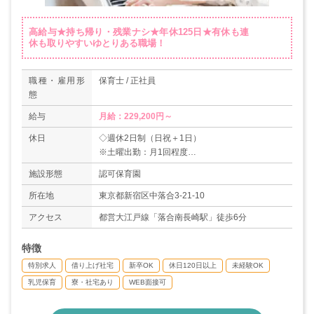
高給与★持ち帰り・残業ナシ★年休125日★有休も連
休も取りやすいゆとりある職場！
職種・雇用形
保育士 / 正社員
態
給与
月給：229,200円～
休日
◇週休2日制（日祝＋1日）
※土曜出勤：月1回程度
◇夏期休暇（3日）
施設形態
認可保育園
◇年末年始（12/29～1/3）
◇有給休暇
所在地
東京都新宿区中落合3-21-10
◇慶弔休暇
アクセス
都営大江戸線「落合南長崎駅」徒歩6分
◇産休育休制度（申請者の取得率100%）
◇介護・看護休暇制度
特徴
◇妊活休暇制度
＊年間休日125日
特別求人
借り上げ社宅
新卒OK
休日120日以上
未経験OK
乳児保育
寮・社宅あり
WEB面接可