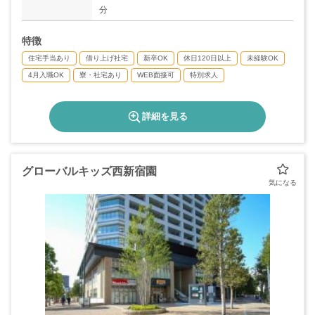
◇結婚休暇：5日
分
◇子供の結婚休暇：1日
◇孫の誕生休暇：1日
特徴
◇慶弔休暇
◇育児・介護休暇
住宅手当あり
借り上げ社宅
新卒OK
休日120日以上
未経験OK
4月入職OK
寮・社宅あり
WEB面接可
特別求人
詳細を見る
グローバルキッズ西新宿園