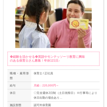
◆経験を活かせる◆英語やモンテッソーリ教育に興味
のある保育士さん募集！年休121日♪
職種・雇用形
保育士 / 正社員
態
給与
月給：220,000円～
休日
◇完全週休2日制（土日祝祭日）※行事等により
休日出勤の場合あり
◇GW
施設形態
認可外保育園